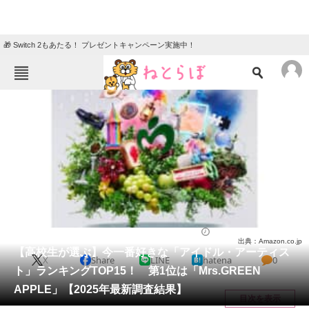
🎁 Switch 2もあたる！ プレゼントキャンペーン実施中！
ねとらぼメニュー
TOP
ニュース
エンタメ
クイズ
グルメ
地域
住まい
教育・育児
動物
リサーチ
芸能人
2025/10/04 19:50（公開）
出典：Amazon.co.jp
会員記事
【高校生が選ぶ】今一番好きな「アイドル・アーティス
X
Share
LINE
hatena
0
ト」ランキングTOP15！ 第1位は「Mrs.GREEN
メディア
APPLE」【2025年最新調査結果】
目次を表示
注目記事を集めた総合ページ