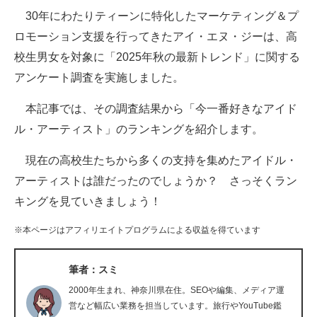
30年にわたりティーンに特化したマーケティング＆プ
ITの今と未来を見通す
ロモーション支援を行ってきたアイ・エヌ・ジーは、高
校生男女を対象に「2025年秋の最新トレンド」に関する
スマホと通信の最新トレンド
アンケート調査を実施しました。
進化するPCとデバイスの未来
本記事では、その調査結果から「今一番好きなアイド
好きが集まる 比べて選べる
ル・アーティスト」のランキングを紹介します。
ビジネスと働き方のヒント
現在の高校生たちから多くの支持を集めたアイドル・
アーティストは誰だったのでしょうか？ さっそくラン
AI活用のいまが分かる
キングを見ていきましょう！
企業ITのトレンドを詳説
※本ページはアフィリエイトプログラムによる収益を得ています
経営リーダーのコミュニティ
筆者：スミ
マーケ×ITの今がよく分かる
2000年生まれ、神奈川県在住。SEOや編集、メディア運
ITエンジニア向け専門サイト
営など幅広い業務を担当しています。旅行やYouTube鑑