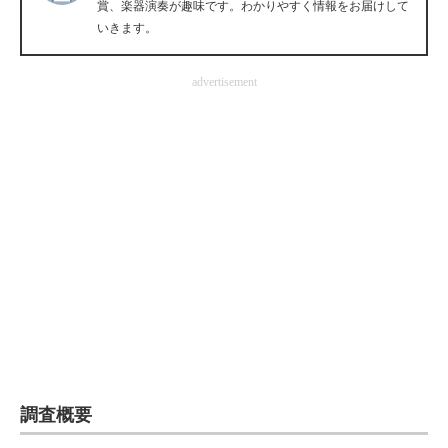
賞、楽器演奏が趣味です。わかりやすく情報をお届けして
企業向けIT製品の総合サイト
いきます。
IT製品の技術・比較・事例
advertisement
製造業のIT導入・活用を支援
モノづくり技術者専門サイト
エレクトロニクス専門サイト
電子設計の基本と応用
エネルギーの専門メディア
建設×テクノロジーの最前線
ちょっと気になるネットの話題
調査概要