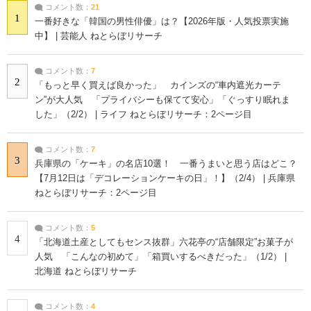
コメント数：
21
1
一番好きな「韓国の男性俳優」は？【2026年版・人気投票実施
中】 | 芸能人 ねとらぼリサーチ
コメント数：
7
2
「もっと早く買えば良かった」 カインズの“車内遮光カーテ
ン”が大人気 「プライバシーも保てて安心」「ぐっすり眠れま
した」（2/2） | ライフ ねとらぼリサーチ：2ページ目
コメント数：
7
3
兵庫県の「ケーキ」の名店10選！ 一番うまいと思う店はどこ？
【7月12日は「デコレーションケーキの日」！】（2/4） | 兵庫県
ねとらぼリサーチ：2ページ目
コメント数：
5
4
「北海道土産としてもセンス抜群」六花亭の“店舗限定”お菓子が
人気 「こんなの初めて」「箱買いするべきだった」（1/2） |
北海道 ねとらぼリサーチ
コメント数：
4