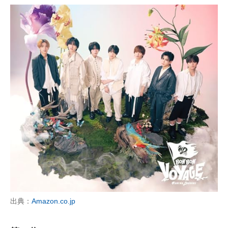
出典：
Amazon.co.jp