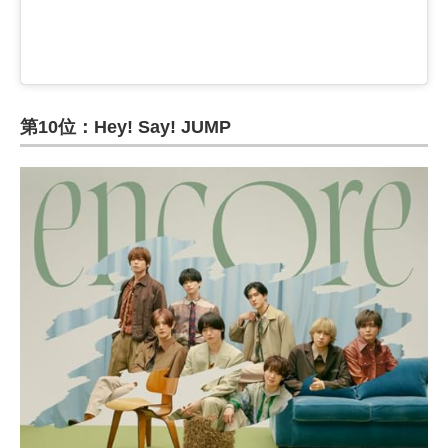
第10位：Hey! Say! JUMP