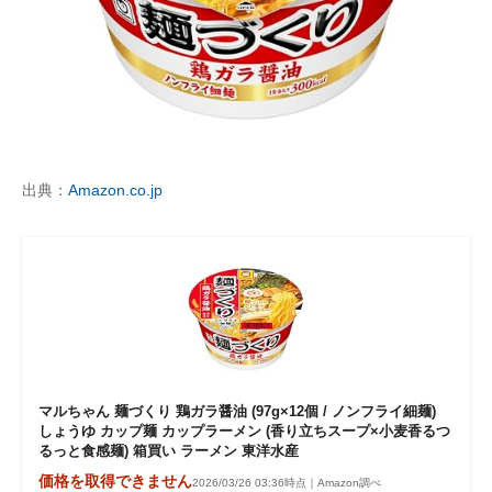
出典：
Amazon.co.jp
マルちゃん 麺づくり 鶏ガラ醤油 (97g×12個 / ノンフライ細麺)
しょうゆ カップ麺 カップラーメン (香り立ちスープ×小麦香るつ
るっと食感麺) 箱買い ラーメン 東洋水産
価格を取得できません
2026/03/26 03:36時点｜Amazon調べ