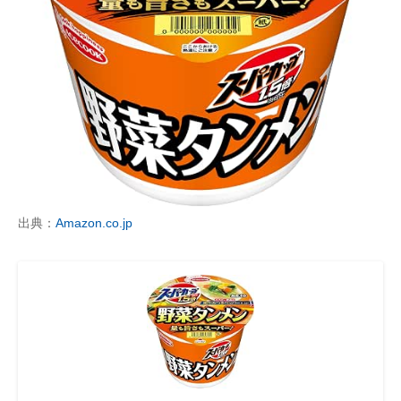
出典：
Amazon.co.jp