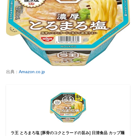
出典：
Amazon.co.jp
ラ王 とろまろ塩 [豚骨のコクとラードの旨み] 日清食品 カップ麺