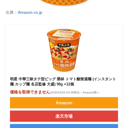
企業向けIT製品の総合サイト
出典：
Amazon.co.jp
IT製品の技術・比較・事例
製造業のIT導入・活用を支援
モノづくり技術者専門サイト
エレクトロニクス専門サイト
電子設計の基本と応用
明星 中華三昧タテ型ビッグ 榮林 トマト酸辣湯麺 (インスタント
エネルギーの専門メディア
麺 カップ麺 名店監修 大盛) 98g ×12個
価格を取得できません
2026/03/26 03:36時点｜Amazon調べ
建設×テクノロジーの最前線
Amazon
ちょっと気になるネットの話題
楽天市場