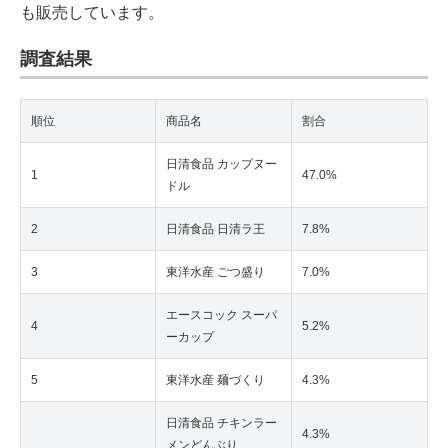
も販売しています。
調査結果
順位
商品名
割合
日清食品 カップヌー
1
47.0%
ドル
2
日清食品 日清ラ王
7.8%
3
東洋水産 ごつ盛り
7.0%
エースコック スーパ
4
5.2%
ーカップ
5
東洋水産 麺づくり
4.3%
日清食品 チキンラー
4.3%
メンどんぶり