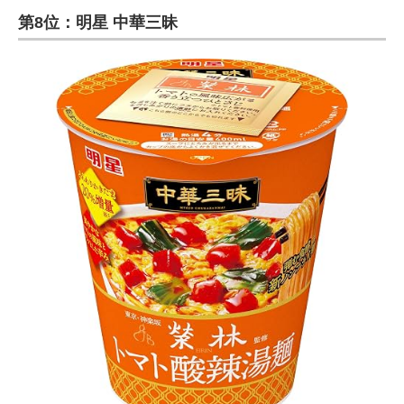
第8位：明星 中華三昧
ITの今と未来を見通す
スマホと通信の最新トレンド
進化するPCとデバイスの未来
好きが集まる 比べて選べる
ビジネスと働き方のヒント
AI活用のいまが分かる
企業ITのトレンドを詳説
経営リーダーのコミュニティ
マーケ×ITの今がよく分かる
ITエンジニア向け専門サイト