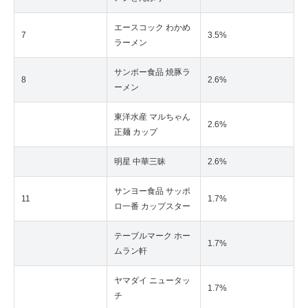
エースコック わかめ
7
3.5%
ラーメン
サンポー食品 焼豚ラ
8
2.6%
ーメン
東洋水産 マルちゃん
2.6%
正麺 カップ
明星 中華三昧
2.6%
サンヨー食品 サッポ
11
1.7%
ロ一番 カップスター
テーブルマーク ホー
1.7%
ムラン軒
ヤマダイ ニュータッ
1.7%
チ