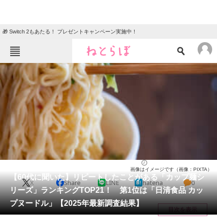
🎁 Switch 2もあたる！ プレゼントキャンペーン実施中！
ねとらぼメニュー
TOP
ニュース
エンタメ
クイズ
グルメ
地域
住まい
教育・育児
動物
リサーチ
ラーメン
2025/10/15 09:00（公開）
画像はイメージです（画像：PIXTA）
会員記事
【60代に聞いた】リピートしたことがある「カップ麺シ
X
Share
LINE
hatena
0
リーズ」ランキングTOP21！ 第1位は「日清食品 カッ
メディア
プヌードル」【2025年最新調査結果】
目次を表示
注目記事を集めた総合ページ