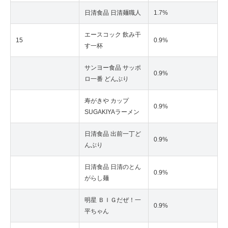
日清食品 日清麺職人
1.7%
エースコック 飲み干
15
0.9%
す一杯
サンヨー食品 サッポ
0.9%
ロ一番 どんぶり
寿がきや カップ
0.9%
SUGAKIYAラーメン
日清食品 出前一丁ど
0.9%
んぶり
日清食品 日清のとん
0.9%
がらし麺
明星 ＢＩＧだぜ！一
0.9%
平ちゃん