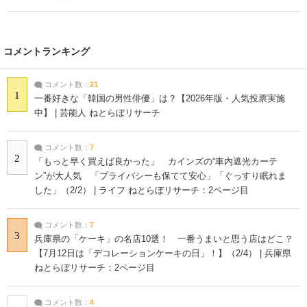
コメントランキング
コメント数：
21
1
一番好きな「韓国の男性俳優」は？【2026年版・人気投票実施
中】 | 芸能人 ねとらぼリサーチ
コメント数：
7
2
「もっと早く買えば良かった」 カインズの“車内遮光カーテ
ン”が大人気 「プライバシーも保てて安心」「ぐっすり眠れま
した」（2/2） | ライフ ねとらぼリサーチ：2ページ目
コメント数：
7
3
兵庫県の「ケーキ」の名店10選！ 一番うまいと思う店はどこ？
【7月12日は「デコレーションケーキの日」！】（2/4） | 兵庫県
ねとらぼリサーチ：2ページ目
コメント数：
4