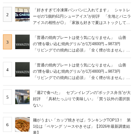
で食べられる」
「好きすぎて冷凍庫パンパンに入れてます」 シャトレ
2
ーゼの“1個約61円シューアイス”が好評 「生地とバニラ
アイスの相性が◎」「家族も好きで夏はストックして
る」
「普通の焼肉プレートは使う気になりません」 山善
3
の“煙を吸い込む焼肉グリル”が1万4800円→9873円
「リビングでの焼肉には必須」「全く煙が出ません」と
絶賛
「普通の焼肉プレートは使う気になりません」 山善
4
の“煙を吸い込む焼肉グリル”が1万4800円→9873円
「リビングでの焼肉には必須」「全く煙が出ません」と
絶賛
「週2で食べた」 セブンイレブンの“ボックス弁当”が大
5
好評 「具材たっぷりで美味しい」「買う以外の選択肢
ない」
麺がうまい「カップ焼きそば」ランキングTOP13！ 第
6
1位は「ペヤング ソースやきそば」【2026年最新調査結
果】