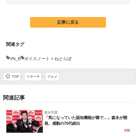
企業向けIT製品の総合サイト
IT製品の技術・比較・事例
記事に戻る
製造業のIT導入・活用を支援
関連タグ
モノづくり技術者専門サイト
VN_B
ボイスノート × ねとらぼ
エレクトロニクス専門サイト
電子設計の基本と応用
TOP
リサーチ
グルメ
>
>
エネルギーの専門メディア
関連記事
建設×テクノロジーの最前線
ちょっと気になるネットの話題
森永乳業
「気になっていた認知機能が菌で…」森永が開
発。感動の70代続出
PR