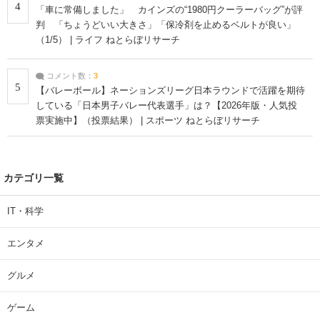
4
「車に常備しました」 カインズの“1980円クーラーバッグ”が評
判 「ちょうどいい大きさ」「保冷剤を止めるベルトが良い」
（1/5） | ライフ ねとらぼリサーチ
コメント数：
3
5
【バレーボール】ネーションズリーグ日本ラウンドで活躍を期待
している「日本男子バレー代表選手」は？【2026年版・人気投
票実施中】（投票結果） | スポーツ ねとらぼリサーチ
カテゴリ一覧
IT・科学
エンタメ
グルメ
ゲーム