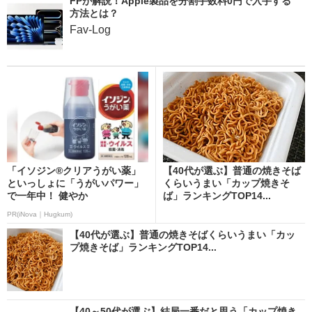
FPが解説！Apple製品を分割手数料0円で入手する
方法とは？
Fav-Log
「イソジン®クリアうがい薬」
【40代が選ぶ】普通の焼きそば
といっしょに「うがいパワー」
くらいうまい「カップ焼きそ
で一年中！ 健やか
ば」ランキングTOP14...
PR(iNova｜Hugkum)
【40代が選ぶ】普通の焼きそばくらいうまい「カッ
プ焼きそば」ランキングTOP14...
【40～50代が選ぶ】結局一番だと思う「カップ焼き