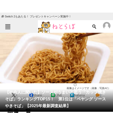
🎁 Switch 2もあたる！ プレゼントキャンペーン実施中！
ねとらぼメニュー
TOP
ニュース
エンタメ
クイズ
グルメ
地域
住まい
教育・育児
動物
リサーチ
グルメ
2025/10/15 10:00（公開）
画像はイメージです（画像：写真AC）
会員記事
【社会人に聞いた】ソースがうまいと思う「カップ焼き
X
Share
LINE
hatena
2
そば」ランキングTOP15！ 第1位は「ペヤング ソース
メディア
やきそば」【2025年最新調査結果】
画像一覧
注目記事を集めた総合ページ