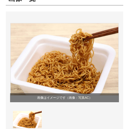
ITの今と未来を見通す
スマホと通信の最新トレンド
進化するPCとデバイスの未来
好きが集まる 比べて選べる
ビジネスと働き方のヒント
AI活用のいまが分かる
企業ITのトレンドを詳説
画像はイメージです（画像：
写真AC
）
経営リーダーのコミュニティ
マーケ×ITの今がよく分かる
ITエンジニア向け専門サイト