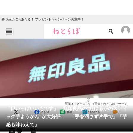
🎁 Switch 2もあたる！ プレゼントキャンペーン実施中！
ねとらぼメニュー
TOP
ニュース
エンタメ
クイズ
グルメ
地域
住まい
教育・育児
動物
リサーチ
お菓子
2025/10/19 12:30（公開）
画像はイメージです（画像：ねとらぼリサーチ）
会員記事
「口いっぱいいもです」 無印良品の“紅はるかのスティ
X
Share
LINE
hatena
0
ック芋ようかん”が大好評！ 「手を汚さず片手で」「芋
メディア
感も味わえて」
画像一覧
注目記事を集めた総合ページ