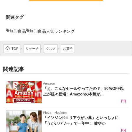
関連タグ
無印良品
無印良品人気ランキング
TOP
リサーチ
グルメ
お菓子
>
>
>
関連記事
Amazon
「え、こんなセールやってたの？」80％OFF以
上が続々登場！Amazonの本気が...
PR
iNova｜Hugkum
「イソジン®クリアうがい薬」といっしょに
「うがいパワー」で一年中！ 健やか
PR