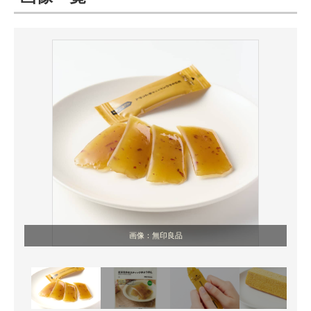
ITの今と未来を見通す
スマホと通信の最新トレンド
進化するPCとデバイスの未来
好きが集まる 比べて選べる
ビジネスと働き方のヒント
AI活用のいまが分かる
企業ITのトレンドを詳説
画像：無印良品
経営リーダーのコミュニティ
マーケ×ITの今がよく分かる
ITエンジニア向け専門サイト