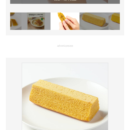
advertisement