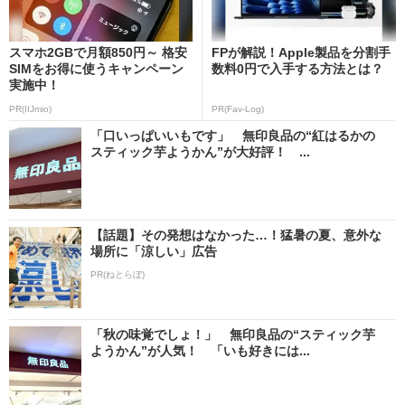
スマホ2GBで月額850円～ 格安
FPが解説！Apple製品を分割手
SIMをお得に使うキャンペーン
数料0円で入手する方法とは？
実施中！
PR(IIJmio)
PR(Fav-Log)
「口いっぱいいもです」 無印良品の“紅はるかの
スティック芋ようかん”が大好評！ ...
【話題】その発想はなかった…！猛暑の夏、意外な
場所に「涼しい」広告
PR(ねとらぼ)
「秋の味覚でしょ！」 無印良品の“スティック芋
ようかん”が人気！ 「いも好きには...