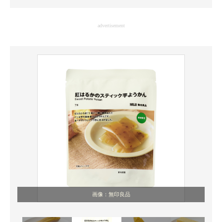
企業向けIT製品の総合サイト
advertisement
IT製品の技術・比較・事例
製造業のIT導入・活用を支援
モノづくり技術者専門サイト
エレクトロニクス専門サイト
電子設計の基本と応用
エネルギーの専門メディア
建設×テクノロジーの最前線
ちょっと気になるネットの話題
画像：無印良品