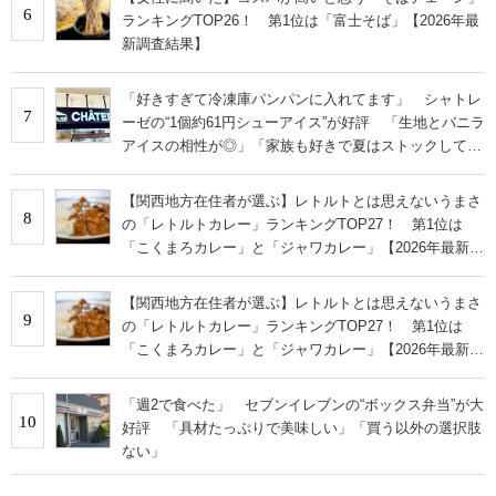
6
ランキングTOP26！ 第1位は「富士そば」【2026年最
新調査結果】
「好きすぎて冷凍庫パンパンに入れてます」 シャトレ
7
ーゼの“1個約61円シューアイス”が好評 「生地とバニラ
アイスの相性が◎」「家族も好きで夏はストックして
る」
【関西地方在住者が選ぶ】レトルトとは思えないうまさ
8
の「レトルトカレー」ランキングTOP27！ 第1位は
「こくまろカレー」と「ジャワカレー」【2026年最新調
査結果】
【関西地方在住者が選ぶ】レトルトとは思えないうまさ
9
の「レトルトカレー」ランキングTOP27！ 第1位は
「こくまろカレー」と「ジャワカレー」【2026年最新調
査結果】
「週2で食べた」 セブンイレブンの“ボックス弁当”が大
10
好評 「具材たっぷりで美味しい」「買う以外の選択肢
ない」