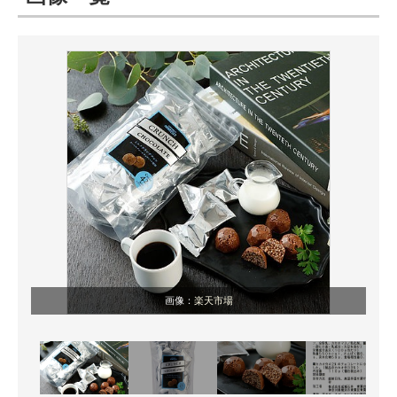
ITの今と未来を見通す
スマホと通信の最新トレンド
進化するPCとデバイスの未来
好きが集まる 比べて選べる
ビジネスと働き方のヒント
AI活用のいまが分かる
企業ITのトレンドを詳説
画像：
楽天市場
経営リーダーのコミュニティ
マーケ×ITの今がよく分かる
ITエンジニア向け専門サイト