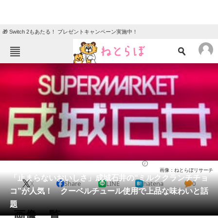
🎁 Switch 2もあたる！ プレゼントキャンペーン実施中！
ねとらぼメニュー
TOP
ニュース
エンタメ
クイズ
グルメ
地域
住まい
教育・育児
動物
リサーチ
グルメ
2025/10/22 13:40（公開）
画像：ねとらぼリサーチ
会員記事
「止まらないおいしさ」成城石井の“ミルククランチチョ
X
Share
LINE
hatena
0
コ”が人気！ クーベルチュール使用で上品な味わいと話
メディア
題
画像一覧
注目記事を集めた総合ページ