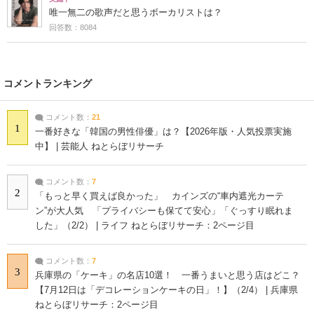
唯一無二の歌声だと思うボーカリストは？
回答数：8084
コメントランキング
コメント数：
21
1
一番好きな「韓国の男性俳優」は？【2026年版・人気投票実施
中】 | 芸能人 ねとらぼリサーチ
コメント数：
7
2
「もっと早く買えば良かった」 カインズの“車内遮光カーテ
ン”が大人気 「プライバシーも保てて安心」「ぐっすり眠れま
した」（2/2） | ライフ ねとらぼリサーチ：2ページ目
コメント数：
7
3
兵庫県の「ケーキ」の名店10選！ 一番うまいと思う店はどこ？
【7月12日は「デコレーションケーキの日」！】（2/4） | 兵庫県
ねとらぼリサーチ：2ページ目