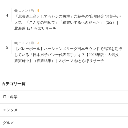
コメント数：
5
4
「北海道土産としてもセンス抜群」六花亭の“店舗限定”お菓子が
人気 「こんなの初めて」「箱買いするべきだった」（1/2） |
北海道 ねとらぼリサーチ
コメント数：
3
5
【バレーボール】ネーションズリーグ日本ラウンドで活躍を期待
している「日本男子バレー代表選手」は？【2026年版・人気投
票実施中】（投票結果） | スポーツ ねとらぼリサーチ
カテゴリ一覧
IT・科学
エンタメ
グルメ