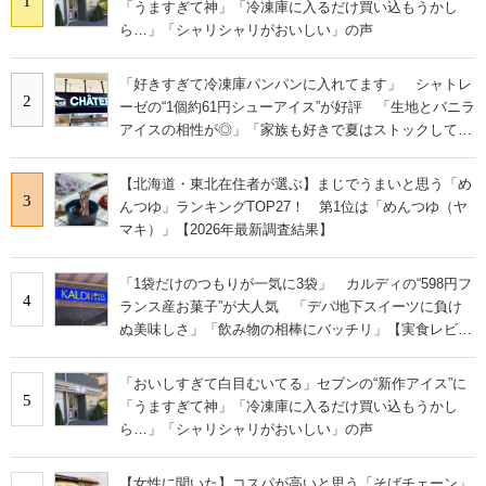
1
「うますぎて神」「冷凍庫に入るだけ買い込もうかし
ら…」「シャリシャリがおいしい」の声
「好きすぎて冷凍庫パンパンに入れてます」 シャトレ
2
ーゼの“1個約61円シューアイス”が好評 「生地とバニラ
アイスの相性が◎」「家族も好きで夏はストックして
る」
【北海道・東北在住者が選ぶ】まじでうまいと思う「め
3
んつゆ」ランキングTOP27！ 第1位は「めんつゆ（ヤ
マキ）」【2026年最新調査結果】
「1袋だけのつもりが一気に3袋」 カルディの“598円フ
4
ランス産お菓子”が大人気 「デパ地下スイーツに負け
ぬ美味しさ」「飲み物の相棒にバッチリ」【実食レビュ
ー】
「おいしすぎて白目むいてる」セブンの“新作アイス”に
5
「うますぎて神」「冷凍庫に入るだけ買い込もうかし
ら…」「シャリシャリがおいしい」の声
【女性に聞いた】コスパが高いと思う「そばチェーン」