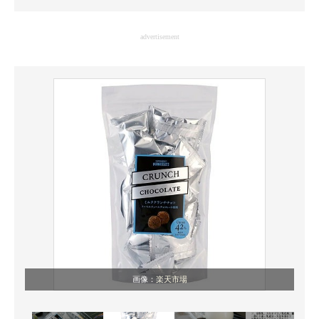
企業向けIT製品の総合サイト
advertisement
IT製品の技術・比較・事例
製造業のIT導入・活用を支援
モノづくり技術者専門サイト
エレクトロニクス専門サイト
電子設計の基本と応用
エネルギーの専門メディア
建設×テクノロジーの最前線
ちょっと気になるネットの話題
画像：
楽天市場