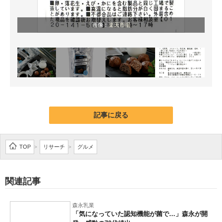
画像：
楽天市場
記事に戻る
TOP
リサーチ
グルメ
>
>
関連記事
森永乳業
「気になっていた認知機能が菌で…」森永が開