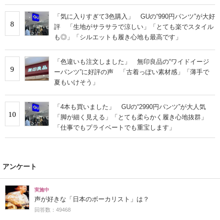
「気に入りすぎて3色購入」 GUの“990円パンツ”が大好
8
評 「生地がサラサラで涼しい」「とても楽でスタイル
も◎」「シルエットも履き心地も最高です」
「色違いも注文しました」 無印良品の“ワイドイージ
9
ーパンツ”に好評の声 「古着っぽい素材感」「薄手で
夏もいけそう」
「4本も買いました」 GUの“2990円パンツ”が大人気
10
「脚が細く見える」「とても柔らかく履き心地抜群」
「仕事でもプライベートでも重宝します」
アンケート
実施中
声が好きな「日本のボーカリスト」は？
回答数：49468