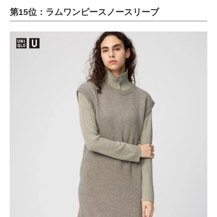
第15位：ラムワンピースノースリーブ
ITの今と未来を見通す
スマホと通信の最新トレンド
進化するPCとデバイスの未来
好きが集まる 比べて選べる
ビジネスと働き方のヒント
AI活用のいまが分かる
企業ITのトレンドを詳説
経営リーダーのコミュニティ
マーケ×ITの今がよく分かる
ITエンジニア向け専門サイト