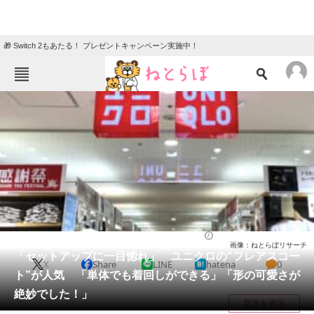
🎁 Switch 2もあたる！ プレゼントキャンペーン実施中！
ねとらぼメニュー
TOP
ニュース
エンタメ
クイズ
グルメ
地域
住まい
教育・育児
動物
リサーチ
ウェア
2025/11/03 11:40（公開）
画像：ねとらぼリサーチ
会員記事
「セットアップに一目惚れ」 ユニクロの“フレアスコー
X
Share
LINE
hatena
0
ト”が人気 「単体でも着回しができる」「形の可愛さが
メディア
絶妙でした！」
目次を表示
注目記事を集めた総合ページ