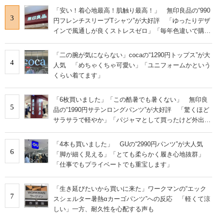
「安い！着心地最高！肌触り最高！」 無印良品の“990
3
円フレンチスリーブTシャツ”が大好評 「ゆったりデザ
インで風通しが良くストレスゼロ」「毎年色違いで購入
しているぐらいお気に入り」
「二の腕が気にならない」cocaの“1290円トップス”が大
4
人気 「めちゃくちゃ可愛い」「ユニフォームかという
くらい着てます」
「6枚買いました」「この酷暑でも暑くない」 無印良
5
品の“1990円サテンロングパンツ”が大好評 「驚くほど
サラサラで軽やか」「パジャマとして買ったけど外出用
にした」
「4本も買いました」 GUの“2990円パンツ”が大人気
6
「脚が細く見える」「とても柔らかく履き心地抜群」
「仕事でもプライベートでも重宝します」
「生き延びたいから買いに来た」ワークマンの“エック
7
スシェルター暑熱αカーゴパンツ”への反応 「軽くて涼
しい」一方、耐久性を心配する声も