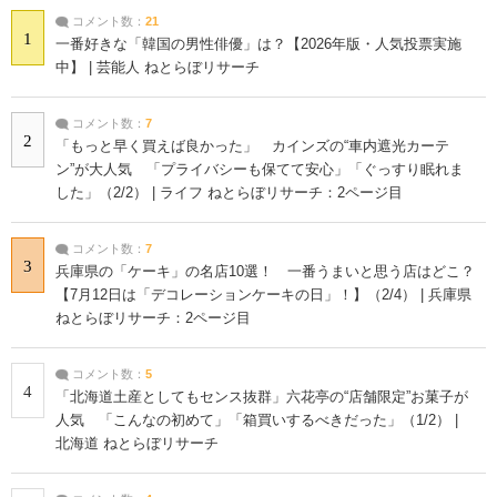
コメント数：
21
1
一番好きな「韓国の男性俳優」は？【2026年版・人気投票実施
中】 | 芸能人 ねとらぼリサーチ
コメント数：
7
2
「もっと早く買えば良かった」 カインズの“車内遮光カーテ
ン”が大人気 「プライバシーも保てて安心」「ぐっすり眠れま
した」（2/2） | ライフ ねとらぼリサーチ：2ページ目
コメント数：
7
3
兵庫県の「ケーキ」の名店10選！ 一番うまいと思う店はどこ？
【7月12日は「デコレーションケーキの日」！】（2/4） | 兵庫県
ねとらぼリサーチ：2ページ目
コメント数：
5
4
「北海道土産としてもセンス抜群」六花亭の“店舗限定”お菓子が
人気 「こんなの初めて」「箱買いするべきだった」（1/2） |
北海道 ねとらぼリサーチ