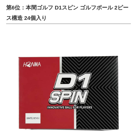
第6位：本間ゴルフ D1スピン ゴルフボール 2ピー
ITの今と未来を見通す
ス構造 24個入り
スマホと通信の最新トレンド
進化するPCとデバイスの未来
好きが集まる 比べて選べる
ビジネスと働き方のヒント
AI活用のいまが分かる
企業ITのトレンドを詳説
経営リーダーのコミュニティ
マーケ×ITの今がよく分かる
ITエンジニア向け専門サイト