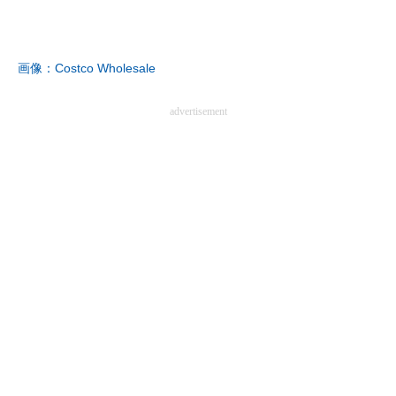
企業向けIT製品の総合サイト
IT製品の技術・比較・事例
画像：Costco Wholesale
製造業のIT導入・活用を支援
advertisement
モノづくり技術者専門サイト
エレクトロニクス専門サイト
電子設計の基本と応用
エネルギーの専門メディア
建設×テクノロジーの最前線
ちょっと気になるネットの話題