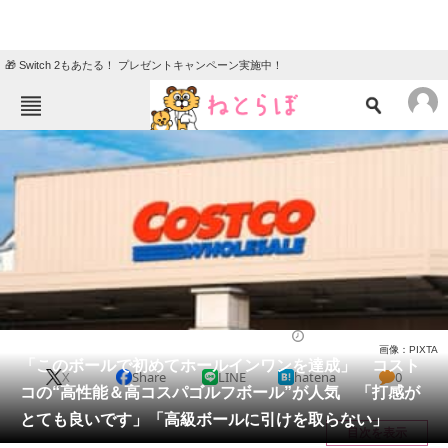
🎁 Switch 2もあたる！ プレゼントキャンペーン実施中！
ねとらぼメニュー
TOP
ニュース
エンタメ
クイズ
グルメ
地域
住まい
教育・育児
動物
リサーチ
ゴルフ
2025/11/04 12:20（公開）
画像：PIXTA
会員記事
「このボールで初めてホールインワンを達成」 コスト
X
Share
LINE
hatena
0
コの“高性能＆高コスパゴルフボール”が人気 「打感が
メディア
とても良いです」「高級ボールに引けを取らない」
目次を表示
注目記事を集めた総合ページ