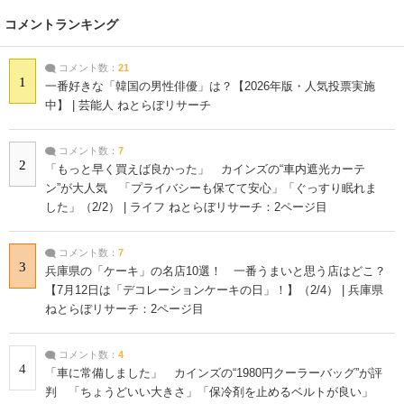
コメントランキング
コメント数：
21
1
一番好きな「韓国の男性俳優」は？【2026年版・人気投票実施
中】 | 芸能人 ねとらぼリサーチ
コメント数：
7
2
「もっと早く買えば良かった」 カインズの“車内遮光カーテ
ン”が大人気 「プライバシーも保てて安心」「ぐっすり眠れま
した」（2/2） | ライフ ねとらぼリサーチ：2ページ目
コメント数：
7
3
兵庫県の「ケーキ」の名店10選！ 一番うまいと思う店はどこ？
【7月12日は「デコレーションケーキの日」！】（2/4） | 兵庫県
ねとらぼリサーチ：2ページ目
コメント数：
4
4
「車に常備しました」 カインズの“1980円クーラーバッグ”が評
判 「ちょうどいい大きさ」「保冷剤を止めるベルトが良い」