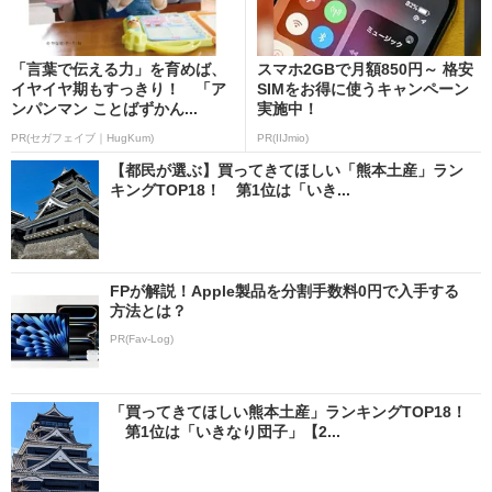
「言葉で伝える力」を育めば、
スマホ2GBで月額850円～ 格安
イヤイヤ期もすっきり！ 「ア
SIMをお得に使うキャンペーン
ンパンマン ことばずかん...
実施中！
PR(セガフェイブ｜HugKum)
PR(IIJmio)
【都民が選ぶ】買ってきてほしい「熊本土産」ラン
キングTOP18！ 第1位は「いき...
FPが解説！Apple製品を分割手数料0円で入手する
方法とは？
PR(Fav-Log)
「買ってきてほしい熊本土産」ランキングTOP18！
第1位は「いきなり団子」【2...