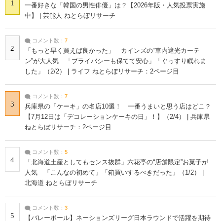
1
一番好きな「韓国の男性俳優」は？【2026年版・人気投票実施
中】 | 芸能人 ねとらぼリサーチ
コメント数：
7
2
「もっと早く買えば良かった」 カインズの“車内遮光カーテ
ン”が大人気 「プライバシーも保てて安心」「ぐっすり眠れま
した」（2/2） | ライフ ねとらぼリサーチ：2ページ目
コメント数：
7
3
兵庫県の「ケーキ」の名店10選！ 一番うまいと思う店はどこ？
【7月12日は「デコレーションケーキの日」！】（2/4） | 兵庫県
ねとらぼリサーチ：2ページ目
コメント数：
5
4
「北海道土産としてもセンス抜群」六花亭の“店舗限定”お菓子が
人気 「こんなの初めて」「箱買いするべきだった」（1/2） |
北海道 ねとらぼリサーチ
コメント数：
3
5
【バレーボール】ネーションズリーグ日本ラウンドで活躍を期待