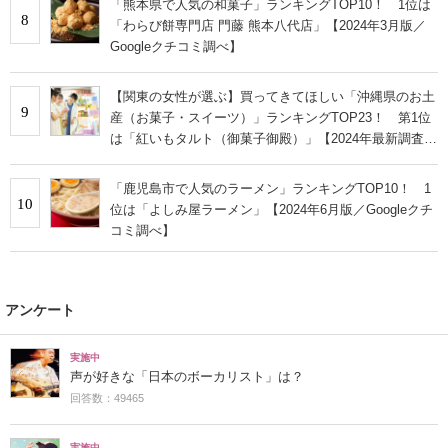
「熊本県で人気の和菓子」ランキングTOP10！ 1位は
8
「わらび餅専門店 門藤 熊本八代店」【2024年3月版／
Googleクチコミ調べ】
【関東の女性が選ぶ】買ってきてほしい「沖縄県のお土
9
産（お菓子・スイーツ）」ランキングTOP23！ 第1位
は「紅いもタルト（御菓子御殿）」【2024年最新調査結
果】
「鹿児島市で人気のラーメン」ランキングTOP10！ 1
10
位は「よしみ屋ラーメン」【2024年6月版／Googleクチ
コミ調べ】
アンケート
実施中
声が好きな「日本のボーカリスト」は？
回答数：49465
実施中