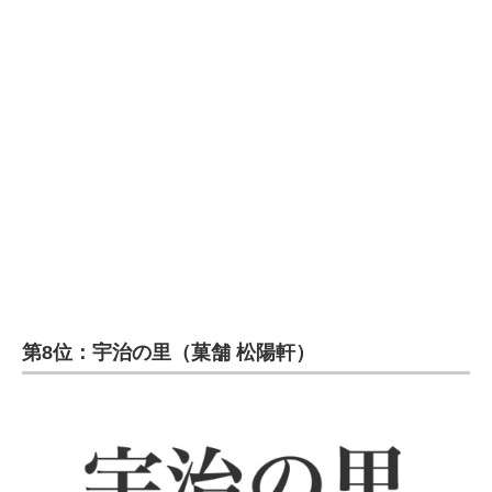
企業向けIT製品の総合サイト
IT製品の技術・比較・事例
製造業のIT導入・活用を支援
モノづくり技術者専門サイト
エレクトロニクス専門サイト
電子設計の基本と応用
エネルギーの専門メディア
第8位：宇治の里（菓舗 松陽軒）
建設×テクノロジーの最前線
ちょっと気になるネットの話題