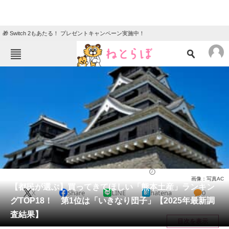
🎁 Switch 2もあたる！ プレゼントキャンペーン実施中！
ねとらぼメニュー
TOP
ニュース
エンタメ
クイズ
グルメ
地域
住まい
教育・育児
動物
リサーチ
熊本県
2025/11/09 16:50（公開）
画像：写真AC
会員記事
【都民が選ぶ】買ってきてほしい「熊本土産」ランキン
X
Share
LINE
hatena
0
グTOP18！ 第1位は「いきなり団子」【2025年最新調
メディア
査結果】
目次を表示
注目記事を集めた総合ページ