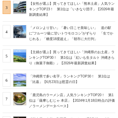
【女性が選ぶ】買ってきてほしい「熊本土産」人気ラン
3
キングTOP23！ 第1位は「いきなり団子」【2026年最
新調査結果】
「メロンより甘い」「暑い日こそ美味しい」 道の駅
4
に“フルーツ級に甘いトウモロコシ”がずらり 「生でか
じれる」「糖度18度超え」「朝市に大行列」
【主婦が選ぶ】買ってきてほしい「沖縄県のお土産」ラ
5
ンキングTOP30！ 第1位は「紅いも生タルト 沖縄きら
り（御菓子御殿）」【2026年最新調査結果】
「沖縄県で多い名字」ランキングTOP30！ 第1位は
6
「比嘉」【6月23日は慰霊の日】
「鹿児島のラーメン店」人気ランキングTOP20！ 第1
7
位は「薩摩しむじゃ 本店」【2024年1月18日時点の評価
／ラーメンデータベース】