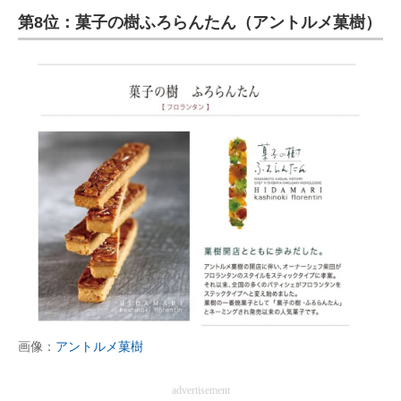
第8位：菓子の樹ふろらんたん（アントルメ菓樹）
ITの今と未来を見通す
スマホと通信の最新トレンド
進化するPCとデバイスの未来
好きが集まる 比べて選べる
ビジネスと働き方のヒント
AI活用のいまが分かる
企業ITのトレンドを詳説
経営リーダーのコミュニティ
マーケ×ITの今がよく分かる
画像：
アントルメ菓樹
ITエンジニア向け専門サイト
advertisement