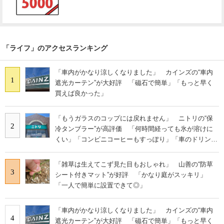
「ライフ」のアクセスランキング
「車内がかなり涼しくなりました」 カインズの“車内
1
遮光カーテン”が大好評 「磁石で簡単」「もっと早く
買えば良かった」
「もうガラスのコップには戻れません」 ニトリの“保
2
冷タンブラー”が高評価 「何時間経っても氷が溶けに
くい」「コンビニコーヒーもすっぽり」「車のドリンク
ホルダーに立てやすい」
「雑草は生えてこず見た目もおしゃれ」 山善の“防草
3
シート付きマット”が好評 「かなり庭がスッキリ」
「一人で簡単に設置できて◎」
「車内がかなり涼しくなりました」 カインズの“車内
4
遮光カーテン”が大好評 「磁石で簡単」「もっと早く