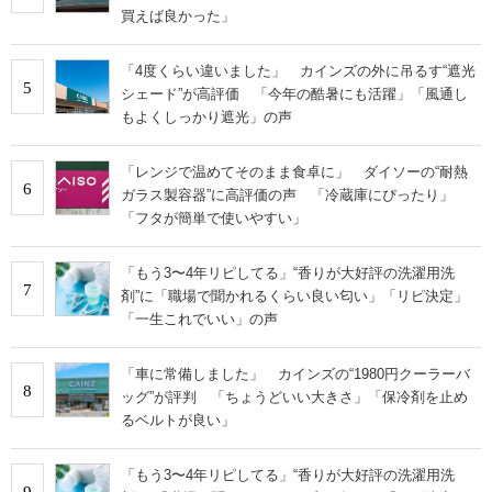
買えば良かった」
「4度くらい違いました」 カインズの外に吊るす“遮光
5
シェード”が高評価 「今年の酷暑にも活躍」「風通し
もよくしっかり遮光」の声
「レンジで温めてそのまま食卓に」 ダイソーの“耐熱
6
ガラス製容器”に高評価の声 「冷蔵庫にぴったり」
「フタが簡単で使いやすい」
「もう3〜4年リピしてる」“香りが大好評の洗濯用洗
7
剤”に「職場で聞かれるくらい良い匂い」「リピ決定」
「一生これでいい」の声
「車に常備しました」 カインズの“1980円クーラーバ
8
ッグ”が評判 「ちょうどいい大きさ」「保冷剤を止め
るベルトが良い」
「もう3〜4年リピしてる」“香りが大好評の洗濯用洗
9