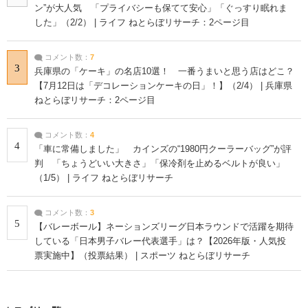
ン”が大人気 「プライバシーも保てて安心」「ぐっすり眠れま
した」（2/2） | ライフ ねとらぼリサーチ：2ページ目
コメント数：
7
3
兵庫県の「ケーキ」の名店10選！ 一番うまいと思う店はどこ？
【7月12日は「デコレーションケーキの日」！】（2/4） | 兵庫県
ねとらぼリサーチ：2ページ目
コメント数：
4
4
「車に常備しました」 カインズの“1980円クーラーバッグ”が評
判 「ちょうどいい大きさ」「保冷剤を止めるベルトが良い」
（1/5） | ライフ ねとらぼリサーチ
コメント数：
3
5
【バレーボール】ネーションズリーグ日本ラウンドで活躍を期待
している「日本男子バレー代表選手」は？【2026年版・人気投
票実施中】（投票結果） | スポーツ ねとらぼリサーチ