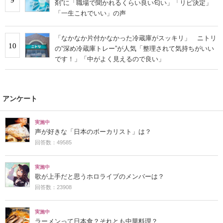
剤”に「職場で聞かれるくらい良い匂い」「リピ決定」
「一生これでいい」の声
「なかなか片付かなかった冷蔵庫がスッキリ」 ニトリ
10
の“深め冷蔵庫トレー”が人気「整理されて気持ちがいい
です！」「中がよく見えるので良い」
アンケート
実施中
声が好きな「日本のボーカリスト」は？
回答数：49585
実施中
歌が上手だと思うホロライブのメンバーは？
回答数：23908
実施中
ラーメンって日本食？それとも中華料理？