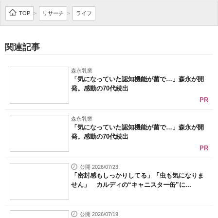
企業向けIT製品の総合サイト
TOP
リサーチ
ライフ
>
>
IT製品の技術・比較・事例
関連記事
製造業のIT導入・活用を支援
森永乳業
モノづくり技術者専門サイト
「気になっていた認知機能が菌で…」森永が開
発。感動の70代続出
エレクトロニクス専門サイト
PR
電子設計の基本と応用
森永乳業
「気になっていた認知機能が菌で…」森永が開
発。感動の70代続出
エネルギーの専門メディア
PR
建設×テクノロジーの最前線
公開 2026/07/23
「密封感もしっかりしてる」「虫も気になりま
ちょっと気になるネットの話題
せん」 カルディの“キャニスター缶”に...
公開 2026/07/19