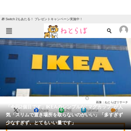
🎁 Switch 2もあたる！ プレゼントキャンペーン実施中！
ねとらぼメニュー
TOP
ニュース
エンタメ
クイズ
グルメ
地域
住まい
教育・育児
動物
リサーチ
ライフ
2025/11/03 12:20（公開）
画像：ねとらぼリサーチ
会員記事
「今回2個目です」IKEAのシンプルな“マグカップ”が人
X
Share
LINE
hatena
0
気「スリムで置き場所を取らないのがいい」「多すぎず
メディア
少なすぎず、とてもいい量です」
注目記事を集めた総合ページ