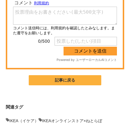
ITの今と未来を見通す
スマホと通信の最新トレンド
進化するPCとデバイスの未来
好きが集まる 比べて選べる
ビジネスと働き方のヒント
AI活用のいまが分かる
記事に戻る
企業ITのトレンドを詳説
経営リーダーのコミュニティ
関連タグ
マーケ×ITの今がよく分かる
IKEA（イケア）
IKEAオンラインストア×ねとらぼ
ITエンジニア向け専門サイト