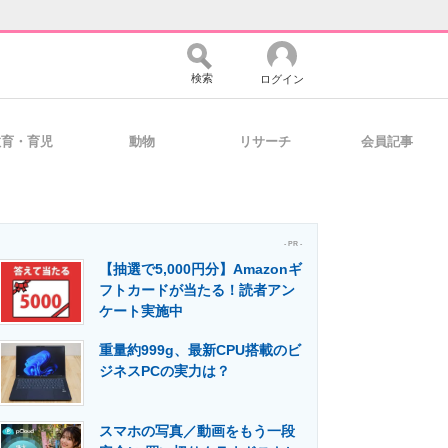
検索
ログイン
教育・育児
動物
リサーチ
会員記事
バイスの未来
好きが集まる 比べて選べる
- PR -
【抽選で5,000円分】Amazonギ
コミュニティ
マーケ×ITの今がよく分かる
フトカードが当たる！読者アン
ケート実施中
重量約999g、最新CPU搭載のビ
・活用を支援
ジネスPCの実力は？
スマホの写真／動画をもう一段