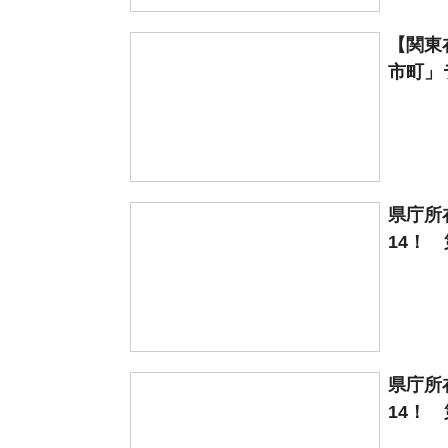
【関東
市町」ラ
県庁所
14！ 
県庁所
14！ 