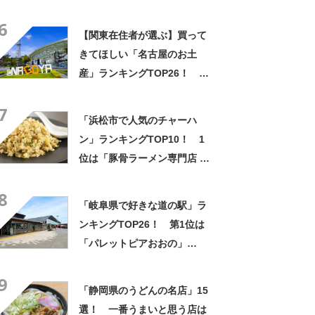
6
【関東在住者が選ぶ】買って
きてほしい「名古屋のお土
産」ランキングTOP26！ 第
1位は「名古屋プリン（メゾ
7
ン・ド・ジャンノエル）」と
「浜松市で人気のチャーハ
「小倉トーストチーズケーキ
ン」ランキングTOP10！ 1
（東海寿）」【2026年最新調
位は「豚骨ラーメン専門店 一
査結果】
兆 幸店」【2024年6月版／
8
Googleクチコミ調べ】
「岐阜県で好きな道の駅」ラ
ンキングTOP26！ 第1位は
「パレットピアおおの」
【2024年最新投票結果】
9
「静岡県のうどんの名店」15
選！ 一番うまいと思う店は