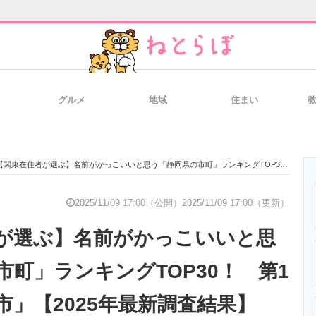
グルメ
地域
住まい
と未来を見通す
スマホと通信の最新トレンド
進化するPCとデ
【関東在住者が選ぶ】名前がかっこいいと思う「静岡県の市町」ランキングTOP30！ 第1位は「御殿場市」【2025年最新調査結果】
のいまが分かる
企業ITのトレンドを詳説
経営リーダーの
2025/11/09 17:00（公開）
2025/11/09 17:00（更新）
が選ぶ】名前がかっこいいと思
T製品の総合サイト
IT製品の技術・比較・事例
製造業のIT導入
市町」ランキングTOP30！ 第1
市」【2025年最新調査結果】