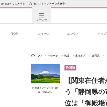
🎁 Switch 2もあたる！ プレゼントキャンペーン実施中！
メディア
TOP
ニュース
エンタメ
クイズ
注目記事を集めた総合ページ
ITの今
TOP
>
リサーチ
>
地域
>
東海地方
>
静岡県
>
ビジネスと働き方のヒント
AI活用
静岡県
【関東在住者
ITエンジニア向け専門サイト
企業向けI
画像はイメージです（画
う「静岡県の
像：写真AC）
位は「御殿場