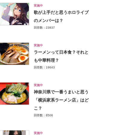
実施中
歌が上手だと思うホロライブ
のメンバーは？
回答数：23837
実施中
ラーメンって日本食？それと
も中華料理？
回答数：19643
実施中
神奈川県で一番うまいと思う
「横浜家系ラーメン店」はど
こ？
回答数：8506
実施中