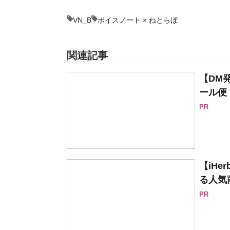
VN_B
ボイスノート × ねとらぼ
関連記事
【DM
ール便
PR
【iH
る人気
PR