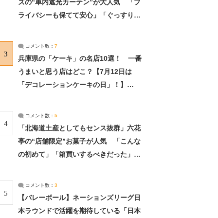
ズの“車内遮光カーテン”が大人気 「プ
ライバシーも保てて安心」「ぐっすり眠
れました」（2/2） | ライフ ねとらぼリ
サーチ：2ページ目
コメント数：
7
3
兵庫県の「ケーキ」の名店10選！ 一番
うまいと思う店はどこ？【7月12日は
「デコレーションケーキの日」！】
（2/4） | 兵庫県 ねとらぼリサーチ：2ペ
ージ目
コメント数：
5
4
「北海道土産としてもセンス抜群」六花
亭の“店舗限定”お菓子が人気 「こんな
の初めて」「箱買いするべきだった」
（1/2） | 北海道 ねとらぼリサーチ
コメント数：
3
5
【バレーボール】ネーションズリーグ日
本ラウンドで活躍を期待している「日本