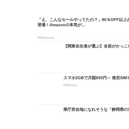
「え、こんなセールやってたの？」80％OFF以上
登場！Amazonの本気が...
PR(Amazon)
【関東在住者が選ぶ】名前がかっこい
スマホ2GBで月額850円～ 格安S
PR(IIJmio)
県庁所在地になれそうな「静岡県の市町