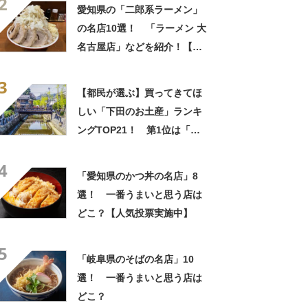
2
Googleクチコミ調べ】
愛知県の「二郎系ラーメン」
の名店10選！ 「ラーメン 大
名古屋店」などを紹介！【人
気投票実施中】
3
【都民が選ぶ】買ってきてほ
しい「下田のお土産」ランキ
ングTOP21！ 第1位は「レ
ーズンサンド（雑賀屋）」
4
【2024年最新調査結果】
「愛知県のかつ丼の名店」8
選！ 一番うまいと思う店は
どこ？【人気投票実施中】
5
「岐阜県のそばの名店」10
選！ 一番うまいと思う店は
どこ？