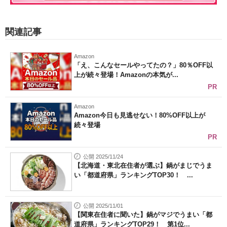
関連記事
Amazon
「え、こんなセールやってたの？」80％OFF以
上が続々登場！Amazonの本気が...
PR
Amazon
Amazon今日も見逃せない！80%OFF以上が
続々登場
PR
公開 2025/11/24
【北海道・東北在住者が選ぶ】鍋がまじでうま
い「都道府県」ランキングTOP30！ ...
公開 2025/11/01
【関東在住者に聞いた】鍋がマジでうまい「都
道府県」ランキングTOP29！ 第1位...