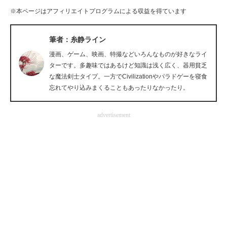
※本ページはアフィリエイトプログラムによる収益を得ています
企業向けIT製品の総合サイト
IT製品の技術・比較・事例
筆者：糸静ライン
漫画、ゲーム、映画、特撮などいろんなものが好きなライ
製造業のIT導入・活用を支援
ターです。多趣味ではあるけど知識は浅く広く、器用貧乏
な魔法剣士タイプ。一方でCivilizationやパラドゲーを寝食
モノづくり技術者専門サイト
忘れてやり込みまくることもあったりなかったり。
エレクトロニクス専門サイト
advertisement
電子設計の基本と応用
エネルギーの専門メディア
建設×テクノロジーの最前線
ちょっと気になるネットの話題