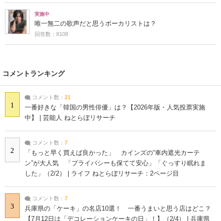
実施中
唯一無二の歌声だと思うボーカリストは？
回答数：8108
コメントランキング
コメント数：
21
1
一番好きな「韓国の男性俳優」は？【2026年版・人気投票実施
中】 | 芸能人 ねとらぼリサーチ
コメント数：
7
2
「もっと早く買えば良かった」 カインズの“車内遮光カーテ
ン”が大人気 「プライバシーも保てて安心」「ぐっすり眠れま
した」（2/2） | ライフ ねとらぼリサーチ：2ページ目
コメント数：
7
3
兵庫県の「ケーキ」の名店10選！ 一番うまいと思う店はどこ？
【7月12日は「デコレーションケーキの日」！】（2/4） | 兵庫県