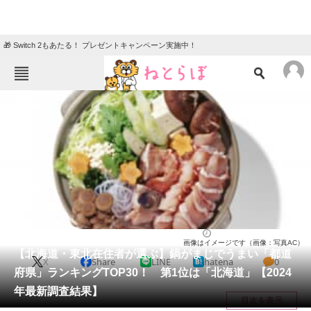
🎁 Switch 2もあたる！ プレゼントキャンペーン実施中！
ねとらぼメニュー
TOP
ニュース
エンタメ
クイズ
グルメ
地域
住まい
教育・育児
動物
リサーチ
グルメ
2025/11/24 12:30（公開）
画像はイメージです（画像：写真AC）
会員記事
【北海道・東北在住者が選ぶ】鍋がまじでうまい「都道
X
Share
LINE
hatena
0
府県」ランキングTOP30！ 第1位は「北海道」【2024
メディア
年最新調査結果】
目次を表示
注目記事を集めた総合ページ