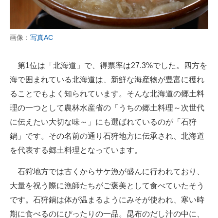
画像：
写真AC
第1位は「北海道」で、得票率は27.3%でした。四方を
海で囲まれている北海道は、新鮮な海産物が豊富に穫れ
ることでもよく知られています。そんな北海道の郷土料
理の一つとして農林水産省の「うちの郷土料理～次世代
に伝えたい大切な味～」にも選ばれているのが「石狩
鍋」です。その名前の通り石狩地方に伝承され、北海道
を代表する郷土料理となっています。
石狩地方では古くからサケ漁が盛んに行われており、
大量を祝う際に漁師たちがご褒美として食べていたそう
です。石狩鍋は体が温まるようにみそが使われ、寒い時
期に食べるのにぴったりの一品。昆布のだし汁の中に、