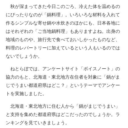
秋が深まってきた今日このごろ、冷えた体を温めるの
ITの今と未来を見通す
にぴったりなのが「鍋料理」。いろいろな材料を入れて
作るシンプルな寄せ鍋や水炊きのほかにも、日本各地に
スマホと通信の最新トレンド
はそれぞれの「ご当地鍋料理」もありますよね。出身の
進化するPCとデバイスの未来
地域のものや、旅行先で食べておいしかったものなど、
料理のレパートリーに加えているという人もいるのでは
好きが集まる 比べて選べる
ないでしょうか。
ビジネスと働き方のヒント
ねとらぼでは、アンケートサイト「ボイスノート」の
AI活用のいまが分かる
協力のもと、北海道・東北地方在住者を対象に「鍋がま
じでうまい都道府県はどこ？」というテーマでアンケー
企業ITのトレンドを詳説
トを実施しました。
経営リーダーのコミュニティ
北海道・東北地方に住む人から「鍋がまじでうまい」
マーケ×ITの今がよく分かる
と支持を集めた都道府県はどこだったのでしょうか。ラ
ンキングを見ていきましょう。
ITエンジニア向け専門サイト