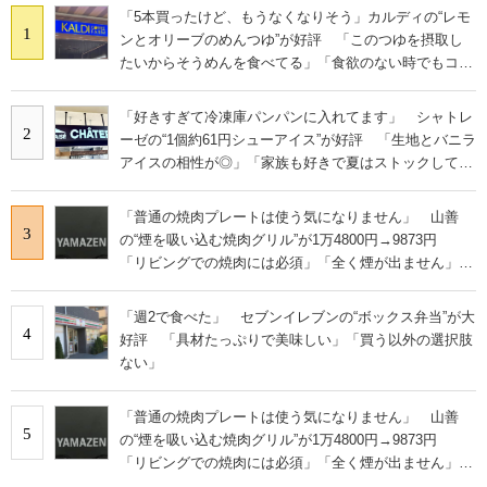
「5本買ったけど、もうなくなりそう」カルディの“レモ
1
ンとオリーブのめんつゆ”が好評 「このつゆを摂取し
たいからそうめんを食べてる」「食欲のない時でもコレ
で食べられる」
「好きすぎて冷凍庫パンパンに入れてます」 シャトレ
2
ーゼの“1個約61円シューアイス”が好評 「生地とバニラ
アイスの相性が◎」「家族も好きで夏はストックして
る」
「普通の焼肉プレートは使う気になりません」 山善
3
の“煙を吸い込む焼肉グリル”が1万4800円→9873円
「リビングでの焼肉には必須」「全く煙が出ません」と
絶賛
「週2で食べた」 セブンイレブンの“ボックス弁当”が大
4
好評 「具材たっぷりで美味しい」「買う以外の選択肢
ない」
「普通の焼肉プレートは使う気になりません」 山善
5
の“煙を吸い込む焼肉グリル”が1万4800円→9873円
「リビングでの焼肉には必須」「全く煙が出ません」と
絶賛