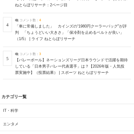
ねとらぼリサーチ：2ページ目
コメント数：
4
4
「車に常備しました」 カインズの“1980円クーラーバッグ”が評
判 「ちょうどいい大きさ」「保冷剤を止めるベルトが良い」
（1/5） | ライフ ねとらぼリサーチ
コメント数：
3
5
【バレーボール】ネーションズリーグ日本ラウンドで活躍を期待
している「日本男子バレー代表選手」は？【2026年版・人気投
票実施中】（投票結果） | スポーツ ねとらぼリサーチ
カテゴリ一覧
IT・科学
エンタメ