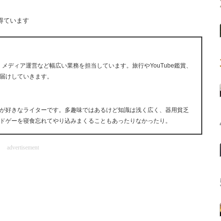
得ています
、メディア運営など幅広い業務を担当しています。旅行やYouTube鑑賞、
届けしていきます。
が好きなライターです。多趣味ではあるけど知識は浅く広く、器用貧乏
onやパラドゲーを寝食忘れてやり込みまくることもあったりなかったり。
advertisement