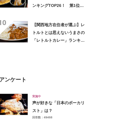
ンキングTOP26！ 第1位は
「富士そば」【2026年最新調
10
査結果】
【関西地方在住者が選ぶ】レ
トルトとは思えないうまさの
「レトルトカレー」ランキン
グTOP27！ 第1位は「こく
まろカレー」と「ジャワカレ
ー」【2026年最新調査結果】
アンケート
実施中
声が好きな「日本のボーカリ
スト」は？
回答数：49468