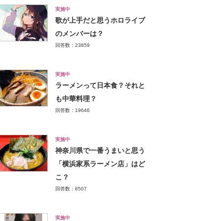
実施中
歌が上手だと思うホロライブ
のメンバーは？
回答数：23859
実施中
ラーメンって日本食？それと
も中華料理？
回答数：19646
実施中
神奈川県で一番うまいと思う
「横浜家系ラーメン店」はど
こ？
回答数：8507
実施中