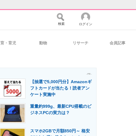
検索
ログイン
教育・育児
動物
リサーチ
会員記事
バイスの未来
好きが集まる 比べて選べる
- PR -
【抽選で5,000円分】Amazonギ
コミュニティ
マーケ×ITの今がよく分かる
フトカードが当たる！読者アン
ケート実施中
重量約999g、最新CPU搭載のビ
・活用を支援
ジネスPCの実力は？
スマホ2GBで月額850円～ 格安