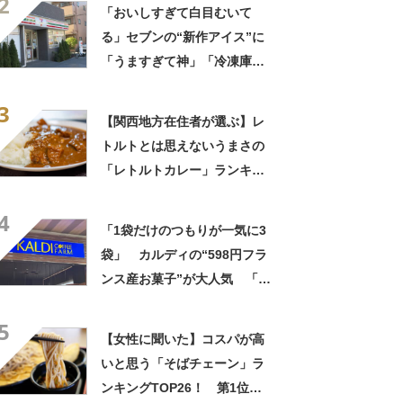
2
イスの相性が◎」「家族も好
「おいしすぎて白目むいて
きで夏はストックしてる」
る」セブンの“新作アイス”に
「うますぎて神」「冷凍庫に
入るだけ買い込もうかし
3
ら…」「シャリシャリがおい
【関西地方在住者が選ぶ】レ
しい」の声
トルトとは思えないうまさの
「レトルトカレー」ランキン
グTOP27！ 第1位は「こく
4
まろカレー」と「ジャワカレ
「1袋だけのつもりが一気に3
ー」【2026年最新調査結果】
袋」 カルディの“598円フラ
ンス産お菓子”が大人気 「デ
パ地下スイーツに負けぬ美味
5
しさ」「飲み物の相棒にバッ
【女性に聞いた】コスパが高
チリ」【実食レビュー】
いと思う「そばチェーン」ラ
ンキングTOP26！ 第1位は