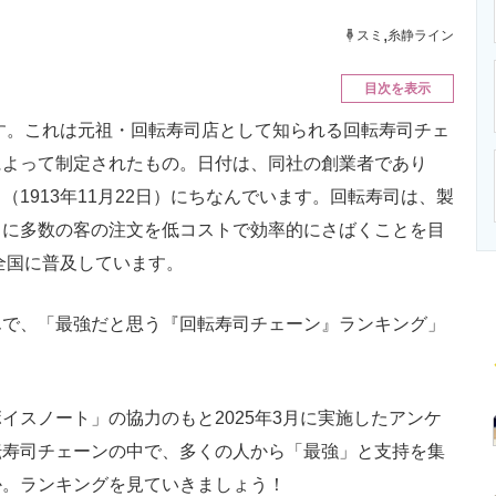
ニクス専門サイト
電子設計の基本と応用
エネルギーの専
,
スミ
糸静ライン
目次を表示
す。これは元祖・回転寿司店として知られる回転寿司チェ
によって制定されたもの。日付は、同社の創業者であり
1913年11月22日）にちなんでいます。回転寿司は、製
トに多数の客の注文を低コストで効率的にさばくことを目
全国に普及しています。
で、「最強だと思う『回転寿司チェーン』ランキング」
スノート」の協力のもと2025年3月に実施したアンケ
転寿司チェーンの中で、多くの人から「最強」と支持を集
か。ランキングを見ていきましょう！