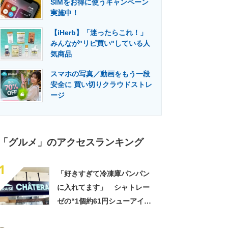
SIMをお得に使うキャンペーン
門メディア
建設×テクノロジーの最前線
実施中！
【iHerb】「迷ったらこれ！」
みんなが"リピ買い"している人
気商品
スマホの写真／動画をもう一段
安全に 買い切りクラウドストレ
ージ
「グルメ」のアクセスランキング
1
「好きすぎて冷凍庫パンパン
に入れてます」 シャトレー
ゼの“1個約61円シューアイ
ス”が好評 「生地とバニラア