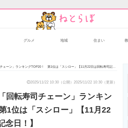
グルメ
地域
住まい
と未来を見通す
スマホと通信の最新トレンド
進化するPCとデ
ーン」ランキングTOP20！ 第1位は「スシロー」【11月22日は回転寿司記念日！】
のいまが分かる
企業ITのトレンドを詳説
経営リーダーの
2025/11/22 10:30（公開）
2025/11/22 10:30（更新）
「回転寿司チェーン」ランキン
T製品の総合サイト
IT製品の技術・比較・事例
製造業のIT導入
 第1位は「スシロー」【11月22
記念日！】