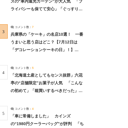
ズの“車内遮光カーテン”が大人気 「プ
ライバシーも保てて安心」「ぐっすり眠
れました」（2/2） | ライフ ねとらぼリ
サーチ：2ページ目
コメント数：
7
3
兵庫県の「ケーキ」の名店10選！ 一番
うまいと思う店はどこ？【7月12日は
「デコレーションケーキの日」！】
（2/4） | 兵庫県 ねとらぼリサーチ：2ペ
ージ目
コメント数：
5
4
「北海道土産としてもセンス抜群」六花
亭の“店舗限定”お菓子が人気 「こんな
の初めて」「箱買いするべきだった」
（1/2） | 北海道 ねとらぼリサーチ
コメント数：
4
5
「車に常備しました」 カインズ
の“1980円クーラーバッグ”が評判 「ち