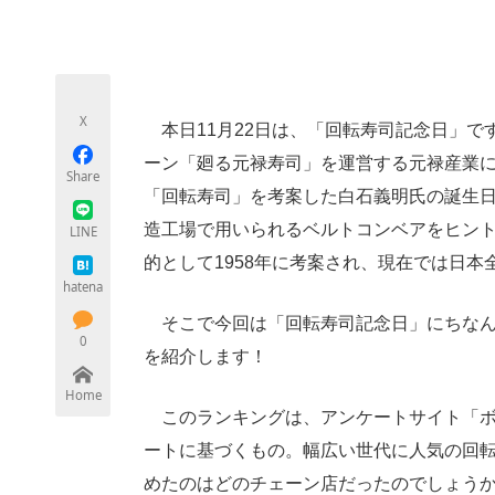
モノづくり技術者専門サイト
エレクトロ
X
ちょっと気になるネットの話題
本日11月22日は、「回転寿司記念日」で
ーン「廻る元禄寿司」を運営する元禄産業
Share
「回転寿司」を考案した白石義明氏の誕生日（
造工場で用いられるベルトコンベアをヒン
LINE
的として1958年に考案され、現在では日本
hatena
そこで今回は「回転寿司記念日」にちなん
0
を紹介します！
Home
このランキングは、アンケートサイト「ボイ
ートに基づくもの。幅広い世代に人気の回
めたのはどのチェーン店だったのでしょう