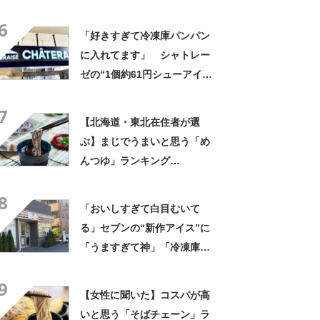
「富士そば」【2026年最新調
6
査結果】
「好きすぎて冷凍庫パンパン
に入れてます」 シャトレー
ゼの“1個約61円シューアイ
ス”が好評 「生地とバニラア
7
イスの相性が◎」「家族も好
【北海道・東北在住者が選
きで夏はストックしてる」
ぶ】まじでうまいと思う「め
んつゆ」ランキング
TOP27！ 第1位は「めんつ
8
ゆ（ヤマキ）」【2026年最新
「おいしすぎて白目むいて
調査結果】
る」セブンの“新作アイス”に
「うますぎて神」「冷凍庫に
入るだけ買い込もうかし
9
ら…」「シャリシャリがおい
【女性に聞いた】コスパが高
しい」の声
いと思う「そばチェーン」ラ