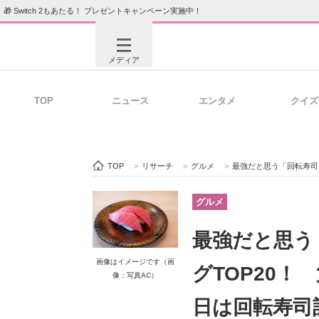
🎁 Switch 2もあたる！ プレゼントキャンペーン実施中！
メディア
TOP
ニュース
エンタメ
クイズ
注目記事を集めた総合ページ
ITの今
TOP
>
リサーチ
>
グルメ
>
最強だと思う「回転寿司チェ
ビジネスと働き方のヒント
AI活用
グルメ
最強だと思う
ITエンジニア向け専門サイト
企業向けI
画像はイメージです（画
グTOP20！
像：写真AC）
日は回転寿司