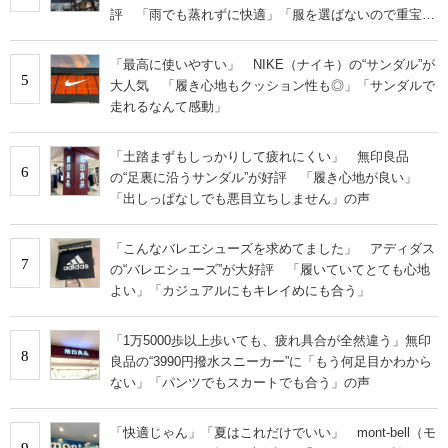
評 「雨でも蒸れずに快適」「服を選ばないので重宝」
などの声
「最高に使いやすい」 NIKE（ナイキ）の“サンダル”が
5
大人気 「履き心地もクッション性も◎」「サンダルで
走れるなんて感動」
「土踏まずもしっかりして疲れにくい」 無印良品
6
の“足裏に沿うサンダル”が好評 「履き心地が良い」
「出しっぱなしでも悪目立ちしません」の声
「こんなバレエシューズを求めてました」 アディダス
7
の“バレエシューズ”が大好評 「履いていてとても心地
よい」「カジュアルにもキレイめにも合う」
「1万5000歩以上歩いても、疲れ具合が全然違う」無印
8
良品の“3990円撥水スニーカー”に「もう何足目かわから
ない」「パンツでもスカートでも合う」の声
「快適じゃん」「夏はこれだけでいい」 mont-bell（モ
9