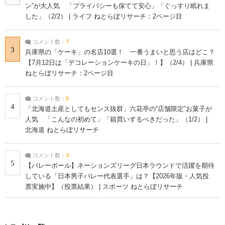
ン”が大人気 「プライバシーも保てて安心」「ぐっすり眠れま
した」（2/2） | ライフ ねとらぼリサーチ：2ページ目
コメント数：
7
3
兵庫県の「ケーキ」の名店10選！ 一番うまいと思う店はどこ？
【7月12日は「デコレーションケーキの日」！】（2/4） | 兵庫県
ねとらぼリサーチ：2ページ目
コメント数：
5
4
「北海道土産としてもセンス抜群」六花亭の“店舗限定”お菓子が
人気 「こんなの初めて」「箱買いするべきだった」（1/2） |
北海道 ねとらぼリサーチ
コメント数：
3
5
【バレーボール】ネーションズリーグ日本ラウンドで活躍を期待
している「日本男子バレー代表選手」は？【2026年版・人気投
票実施中】（投票結果） | スポーツ ねとらぼリサーチ