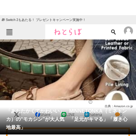
🎁 Switch 2もあたる！ プレゼントキャンペーン実施中！
ねとらぼメニュー
TOP
ニュース
エンタメ
クイズ
グルメ
地域
住まい
教育・育児
動物
リサーチ
シューズ
2025/11/22 21:10（公開）
出典：Amazon.co.jp
会員記事
「あたたかくてかわいい」 MINNETONKA（ミネトン
X
Share
LINE
hatena
0
カ）の“モカシン”が大人気 「足元がキマる」「履き心
メディア
地最高」
注目記事を集めた総合ページ