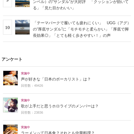
ンベル）の“サンダル”が大好評 「クッションが効いて
る」「見た目かわいい」
「テーマパークで履いても疲れにくい」 UGG（アグ）
10
の“厚底サンダル”に「モチモチと柔らかい」「厚底で脚
長効果◎」「とても軽く歩きやすい！」の声
アンケート
実施中
声が好きな「日本のボーカリスト」は？
回答数：49426
実施中
歌が上手だと思うホロライブのメンバーは？
回答数：23836
実施中
ラーメンって日本食？それとも中華料理？