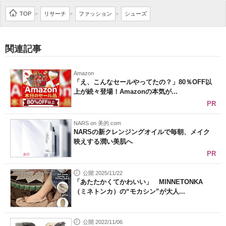
企業向けIT製品の総合サイト
TOP
リサーチ
ファッション
シューズ
>
>
>
IT製品の技術・比較・事例
関連記事
製造業のIT導入・活用を支援
Amazon
モノづくり技術者専門サイト
「え、こんなセールやってたの？」80％OFF以
上が続々登場！Amazonの本気が...
エレクトロニクス専門サイト
PR
電子設計の基本と応用
NARS on 美的.com
NARSの新クレンジングオイルで毎朝、メイク
映えする潤い美肌へ
エネルギーの専門メディア
PR
建設×テクノロジーの最前線
公開 2025/11/22
「あたたかくてかわいい」 MINNETONKA
ちょっと気になるネットの話題
（ミネトンカ）の“モカシン”が大人...
公開 2022/11/06