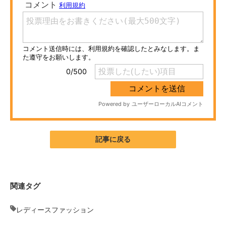
ITの今と未来を見通す
スマホと通信の最新トレンド
進化するPCとデバイスの未来
好きが集まる 比べて選べる
ビジネスと働き方のヒント
AI活用のいまが分かる
記事に戻る
企業ITのトレンドを詳説
経営リーダーのコミュニティ
関連タグ
マーケ×ITの今がよく分かる
レディースファッション
ITエンジニア向け専門サイト