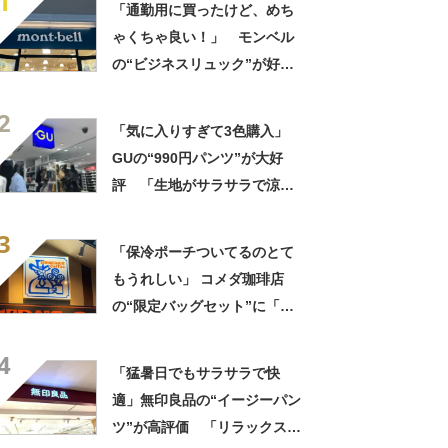
1
「通勤用に買ったけど、めち
ゃくちゃ良い！」 モンベル
の“ビジネスリュック”が好
評 「615グラムで軽い」
2
「たくさん入る」「満員電車
「気に入りすぎて3色購入」
に乗りやすくなった」
GUの“990円パンツ”が大好
評 「生地がサラサラで涼し
い」「とても楽でスタイルも
3
◎」「シルエットも履き心地
「保冷ポーチついてるのとて
も最高です」
もうれしい」 コメダ珈琲店
の“限定バッグセット”に「ペ
ットボトルを2本突っ込んで出
4
かける」「アイス買って持ち
「猛暑日でもサラサラで快
帰りやすそう」の声
適」無印良品の“イージーパン
ツ”が高評価 「リラックスで