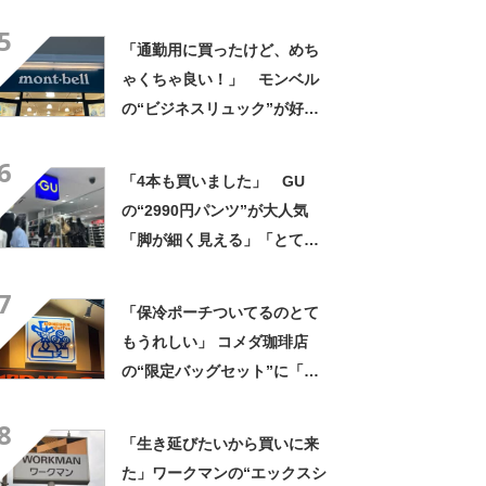
きるのにきちんと見える」
5
「色違いで3本購入」
「通勤用に買ったけど、めち
ゃくちゃ良い！」 モンベル
の“ビジネスリュック”が好
評 「615グラムで軽い」
6
「たくさん入る」「満員電車
「4本も買いました」 GU
に乗りやすくなった」
の“2990円パンツ”が大人気
「脚が細く見える」「とても
柔らかく履き心地抜群」「仕
7
事でもプライベートでも重宝
「保冷ポーチついてるのとて
します」
もうれしい」 コメダ珈琲店
の“限定バッグセット”に「ペ
ットボトルを2本突っ込んで出
8
かける」「アイス買って持ち
「生き延びたいから買いに来
帰りやすそう」の声
た」ワークマンの“エックスシ