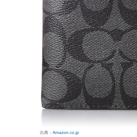
出典：
Amazon.co.jp