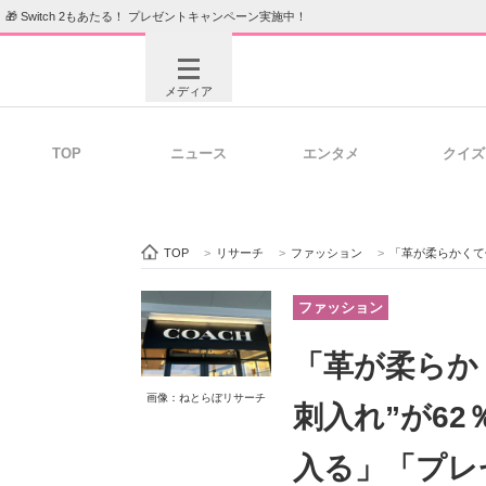
🎁 Switch 2もあたる！ プレゼントキャンペーン実施中！
メディア
TOP
ニュース
エンタメ
クイズ
注目記事を集めた総合ページ
ITの今
TOP
>
リサーチ
>
ファッション
>
「革が柔らかくて使い
ビジネスと働き方のヒント
AI活用
ファッション
「革が柔らか
画像：ねとらぼリサーチ
ITエンジニア向け専門サイト
企業向けI
刺入れ”が6
入る」「プレ