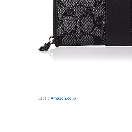
出典：
Amazon.co.jp