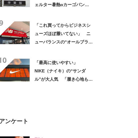
ェルター暑熱αカーゴパン
ツ”への反応 「軽くて涼し
9
い」一方、耐久性を心配する
「これ買ってからビジネスシ
声も
ューズほぼ履いてない」 ニ
ューバランスの“オールブラッ
ク防水スニーカー”が好評
10
「雨でも蒸れずに快適」「服
「最高に使いやすい」
を選ばないので重宝」などの
NIKE（ナイキ）の“サンダ
声
ル”が大人気 「履き心地もク
ッション性も◎」「サンダル
で走れるなんて感動」
アンケート