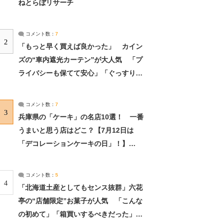
ねとらぼリサーチ
コメント数：
7
2
「もっと早く買えば良かった」 カイン
ズの“車内遮光カーテン”が大人気 「プ
ライバシーも保てて安心」「ぐっすり眠
れました」（2/2） | ライフ ねとらぼリ
サーチ：2ページ目
コメント数：
7
3
兵庫県の「ケーキ」の名店10選！ 一番
うまいと思う店はどこ？【7月12日は
「デコレーションケーキの日」！】
（2/4） | 兵庫県 ねとらぼリサーチ：2ペ
ージ目
コメント数：
5
4
「北海道土産としてもセンス抜群」六花
亭の“店舗限定”お菓子が人気 「こんな
の初めて」「箱買いするべきだった」