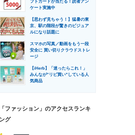
フトカードが当たる！読者アン
門メディア
建設×テクノロジーの最前線
ケート実施中
【思わず見ちゃう！】猛暑の東
京、駅の階段が驚きのビジュア
ルになり話題に
スマホの写真／動画をもう一段
安全に 買い切りクラウドストレ
ージ
【iHerb】「迷ったらこれ！」
みんなが"リピ買い"している人
気商品
「ファッション」のアクセスランキ
ング