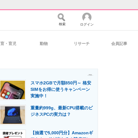
検索
ログイン
教育・育児
動物
リサーチ
会員記事
バイスの未来
好きが集まる 比べて選べる
- PR -
スマホ2GBで月額850円～ 格安
コミュニティ
マーケ×ITの今がよく分かる
SIMをお得に使うキャンペーン
実施中！
重量約999g、最新CPU搭載のビ
・活用を支援
ジネスPCの実力は？
【抽選で5,000円分】Amazonギ