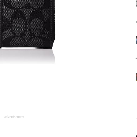
advertisement