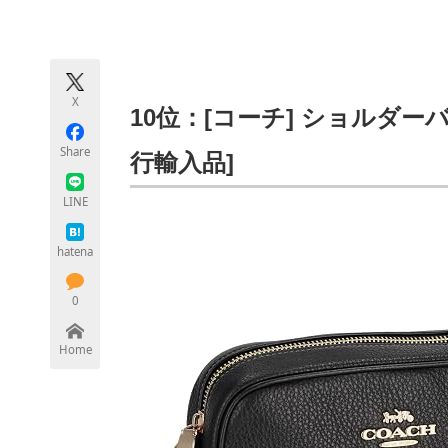
モノづくり技術者専門サイト
エレクトロ
X
ちょっと気になるネットの話題
10位：[コーチ] ショルダーバッ
Share
行輸入品]
LINE
hatena
0
Home