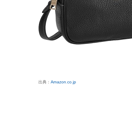
出典：
Amazon.co.jp