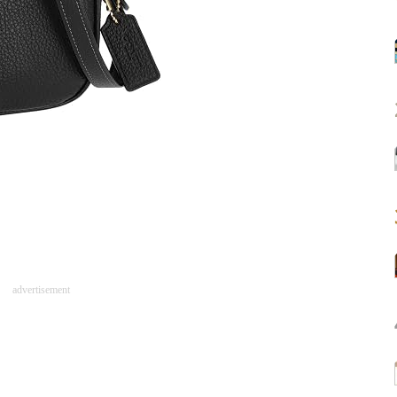
advertisement