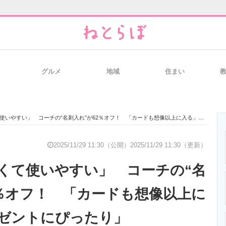
グルメ
地域
住まい
と未来を見通す
スマホと通信の最新トレンド
進化するPCとデ
やすい」 コーチの“名刺入れ”が62％オフ！ 「カードも想像以上に入る」「プレゼントにぴったり」
のいまが分かる
企業ITのトレンドを詳説
経営リーダーの
2025/11/29 11:30（公開）
2025/11/29 11:30（更新）
くて使いやすい」 コーチの“名
T製品の総合サイト
IT製品の技術・比較・事例
製造業のIT導入
2％オフ！ 「カードも想像以上に
ゼントにぴったり」