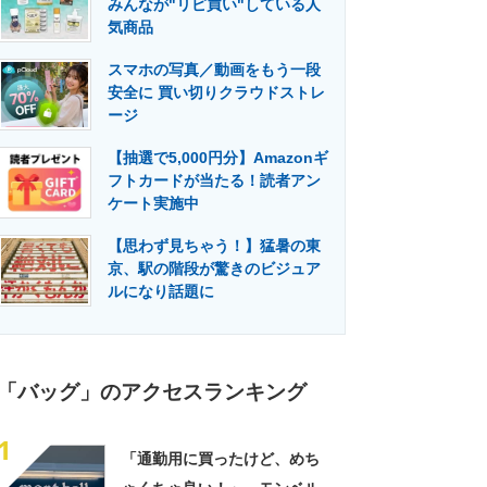
みんなが"リピ買い"している人
門メディア
建設×テクノロジーの最前線
気商品
スマホの写真／動画をもう一段
安全に 買い切りクラウドストレ
ージ
【抽選で5,000円分】Amazonギ
フトカードが当たる！読者アン
ケート実施中
【思わず見ちゃう！】猛暑の東
京、駅の階段が驚きのビジュア
ルになり話題に
「バッグ」のアクセスランキング
1
「通勤用に買ったけど、めち