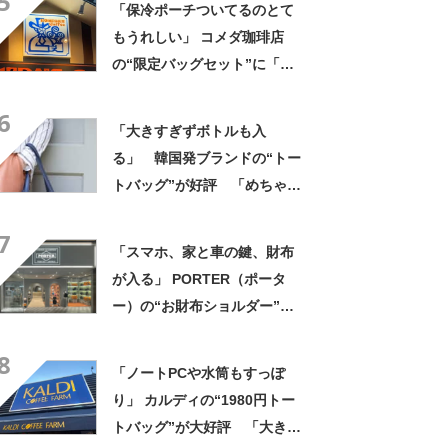
5
「保冷ポーチついてるのとて
に乗りやすくなった」
もうれしい」 コメダ珈琲店
の“限定バッグセット”に「ペ
ットボトルを2本突っ込んで出
6
かける」「アイス買って持ち
「大きすぎずボトルも入
帰りやすそう」の声
る」 韓国発ブランドの“トー
トバッグ”が好評 「めちゃく
ちゃかわいい」「高級感もあ
7
る」
「スマホ、家と車の鍵、財布
が入る」 PORTER（ポータ
ー）の“お財布ショルダー”が
好評！ 「もうこれ以外使えな
8
い」「悩んでないでさっさと
「ノートPCや水筒もすっぽ
買えばよかった」の声
り」 カルディの“1980円トー
トバッグ”が大好評 「大きさ