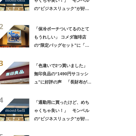
ゃくちゃ良い！」 モンベル
の“ビジネスリュック”が好
評 「615グラムで軽い」
2
「たくさん入る」「満員電車
「保冷ポーチついてるのとて
に乗りやすくなった」
もうれしい」 コメダ珈琲店
の“限定バッグセット”に「ペ
ットボトルを2本突っ込んで出
3
かける」「アイス買って持ち
「色違いで2つ買いました」
帰りやすそう」の声
無印良品の“1490円サコッシ
ュ”に好評の声 「長財布が横
に入る」「マチなしですっき
4
り」「バッグインバッグに
「通勤用に買ったけど、めち
も」
ゃくちゃ良い！」 モンベル
の“ビジネスリュック”が好
評 「615グラムで軽い」
「たくさん入る」「満員電車