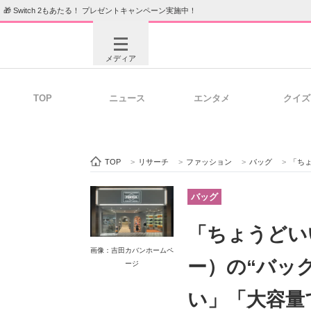
🎁 Switch 2もあたる！ プレゼントキャンペーン実施中！
メディア
TOP
ニュース
エンタメ
クイズ
注目記事を集めた総合ページ
ITの今
TOP
>
リサーチ
>
ファッション
>
バッグ
>
「ちょう
ビジネスと働き方のヒント
AI活用
バッグ
「ちょうどい
画像：吉田カバンホームペ
ITエンジニア向け専門サイト
企業向けI
ー）の“バッ
ージ
い」「大容量