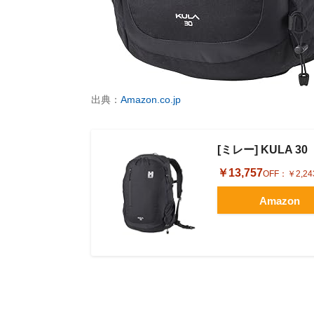
出典：
Amazon.co.jp
[ミレー] KULA 30
￥13,757
OFF：
￥2,24
Amazon