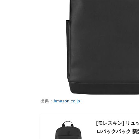
出典：
Amazon.co.jp
[モレスキン] リュ
ロバックパック 新型 