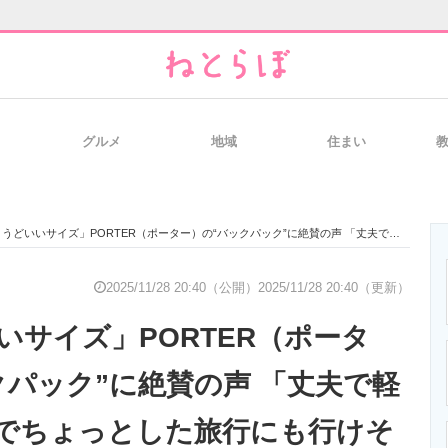
グルメ
地域
住まい
と未来を見通す
スマホと通信の最新トレンド
進化するPCとデ
どいいサイズ」PORTER（ポーター）の“バックパック”に絶賛の声 「丈夫で軽い」「大容量でちょっとした旅行にも行けそう」
のいまが分かる
企業ITのトレンドを詳説
経営リーダーの
2025/11/28 20:40（公開）
2025/11/28 20:40（更新）
いサイズ」PORTER（ポータ
T製品の総合サイト
IT製品の技術・比較・事例
製造業のIT導入
クパック”に絶賛の声 「丈夫で軽
でちょっとした旅行にも行けそ