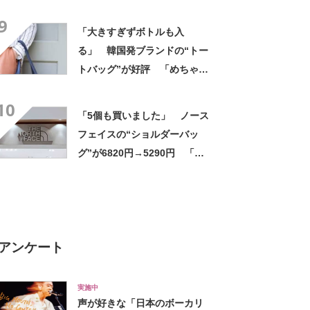
と形、デザインが神がかって
9
る」「お弁当箱などを入れて
「大きすぎずボトルも入
も余裕」
る」 韓国発ブランドの“トー
トバッグ”が好評 「めちゃく
ちゃかわいい」「高級感もあ
10
る」
「5個も買いました」 ノース
フェイスの“ショルダーバッ
グ”が6820円→5290円 「長
財布も入る」「収納力◎」
「お出かけにはこれ一択」
アンケート
実施中
声が好きな「日本のボーカリ