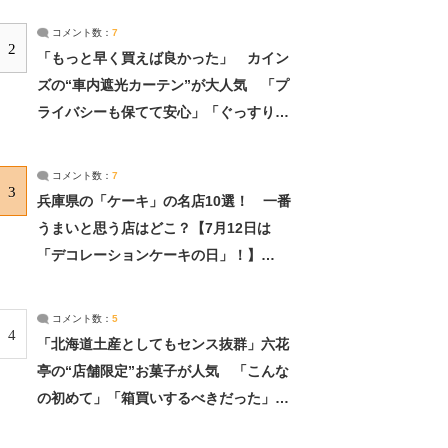
コメント数：
7
2
「もっと早く買えば良かった」 カイン
ズの“車内遮光カーテン”が大人気 「プ
ライバシーも保てて安心」「ぐっすり眠
れました」（2/2） | ライフ ねとらぼリ
サーチ：2ページ目
コメント数：
7
3
兵庫県の「ケーキ」の名店10選！ 一番
うまいと思う店はどこ？【7月12日は
「デコレーションケーキの日」！】
（2/4） | 兵庫県 ねとらぼリサーチ：2ペ
ージ目
コメント数：
5
4
「北海道土産としてもセンス抜群」六花
亭の“店舗限定”お菓子が人気 「こんな
の初めて」「箱買いするべきだった」
（1/2） | 北海道 ねとらぼリサーチ