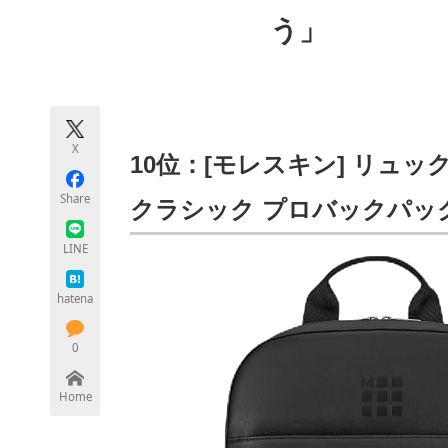
モノづくり技術者専門サイト
エレクトロ
う」
ちょっと気になるネットの話題
X
10位：[モレスキン] リュッ
Share
クラシック プロバックパック O
LINE
hatena
0
Home