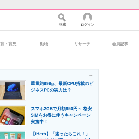
検索
ログイン
教育・育児
動物
リサーチ
会員記事
バイスの未来
好きが集まる 比べて選べる
- PR -
重量約999g、最新CPU搭載のビ
コミュニティ
マーケ×ITの今がよく分かる
ジネスPCの実力は？
スマホ2GBで月額850円～ 格安
・活用を支援
SIMをお得に使うキャンペーン
実施中！
【iHerb】「迷ったらこれ！」