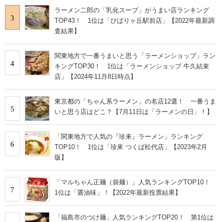
ラーメン二郎の「乳化スープ」がうまい店ランキング
3
TOP43！ 1位は「ひばりヶ丘駅前店」【2022年最新調
査結果】
関東地方で一番うまいと思う「ラーメンショップ」ラン
4
キングTOP30！ 1位は「ラーメンショップ 牛久結束
店」【2024年11月8日時点】
東京都の「ちゃん系ラーメン」の名店12選！ 一番うま
5
いと思う店はどこ？【7月11日は「ラーメンの日」！】
「関東地方で人気の『珍来』ラーメン」ランキング
6
TOP10！ 1位は「珍來 つくば松代店」【2023年2月
版】
「マルちゃん正麺（袋麺）」人気ランキングTOP10！
7
1位は「醤油味」！【2022年最新投票結果】
「福島市のつけ麺」人気ランキングTOP20！ 第1位は