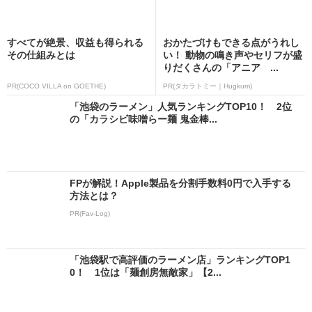
すべてが絶景、収益も得られる
おかたづけもできる点がうれし
その仕組みとは
い！ 動物の鳴き声やセリフが盛
りだくさんの「アニア ...
PR(COCO VILLA on GOETHE)
PR(タカラトミー｜Hugkum)
「池袋のラーメン」人気ランキングTOP10！ 2位
の「カラシビ味噌らー麺 鬼金棒...
FPが解説！Apple製品を分割手数料0円で入手する
方法とは？
PR(Fav-Log)
「池袋駅で高評価のラーメン店」ランキングTOP1
0！ 1位は「麺創房無敵家」【2...