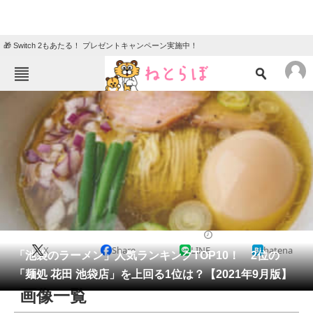
🎁 Switch 2もあたる！ プレゼントキャンペーン実施中！
ねとらぼメニュー
TOP
ニュース
エンタメ
クイズ
グルメ
地域
住まい
教育・育児
動物
リサーチ
ラーメン
2021/09/24 11:15（公開）
X
Share
LINE
hatena
会員記事
「池袋のラーメン」人気ランキングTOP10！ 2位の
「麺処 花田 池袋店」を上回る1位は？【2021年9月版】
メディア
画像一覧
注目記事を集めた総合ページ