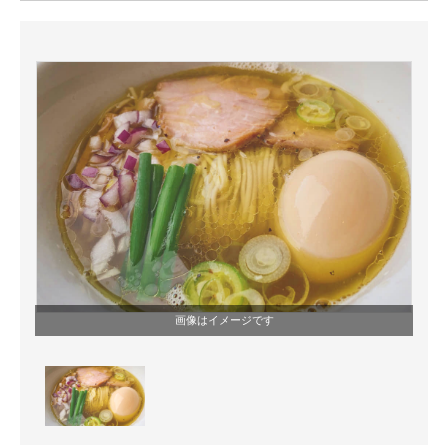
ITの今と未来を見通す
スマホと通信の最新トレンド
進化するPCとデバイスの未来
好きが集まる 比べて選べる
ビジネスと働き方のヒント
AI活用のいまが分かる
企業ITのトレンドを詳説
画像はイメージです
経営リーダーのコミュニティ
マーケ×ITの今がよく分かる
ITエンジニア向け専門サイト