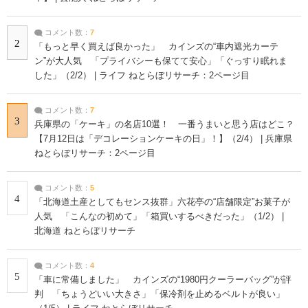
コメント数：
7
2
「もっと早く買えば良かった」 カインズの“車内遮光カーテ
ン”が大人気 「プライバシーも保てて安心」「ぐっすり眠れま
した」（2/2） | ライフ ねとらぼリサーチ：2ページ目
コメント数：
7
3
兵庫県の「ケーキ」の名店10選！ 一番うまいと思う店はどこ？
【7月12日は「デコレーションケーキの日」！】（2/4） | 兵庫県
ねとらぼリサーチ：2ページ目
コメント数：
5
4
「北海道土産としてもセンス抜群」六花亭の“店舗限定”お菓子が
人気 「こんなの初めて」「箱買いするべきだった」（1/2） |
北海道 ねとらぼリサーチ
コメント数：
4
5
「車に常備しました」 カインズの“1980円クーラーバッグ”が評
判 「ちょうどいい大きさ」「保冷剤を止めるベルトが良い」