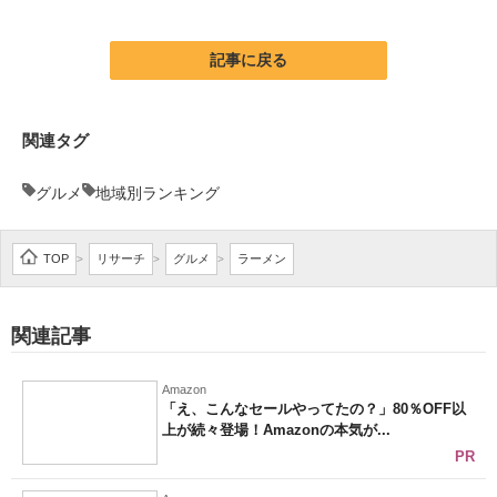
企業向けIT製品の総合サイト
記事に戻る
IT製品の技術・比較・事例
製造業のIT導入・活用を支援
関連タグ
モノづくり技術者専門サイト
グルメ
地域別ランキング
エレクトロニクス専門サイト
TOP
リサーチ
グルメ
ラーメン
>
>
>
電子設計の基本と応用
エネルギーの専門メディア
関連記事
建設×テクノロジーの最前線
Amazon
ちょっと気になるネットの話題
「え、こんなセールやってたの？」80％OFF以
上が続々登場！Amazonの本気が...
PR