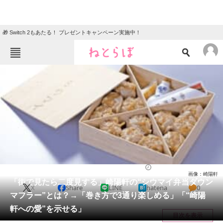
🎁 Switch 2もあたる！ プレゼントキャンペーン実施中！
ねとらぼメニュー
TOP
ニュース
エンタメ
クイズ
グルメ
地域
住まい
教育・育児
動物
リサーチ
グルメ
2025/11/28 19:10（公開）
画像：崎陽軒
会員記事
「街で見たら二度見する」崎陽軒の“シウマイ弁当ダウン
X
Share
LINE
hatena
0
マフラー”とは？→「巻き方で3通り楽しめる」「“崎陽
メディア
軒への愛”を示せる」
目次を表示
注目記事を集めた総合ページ