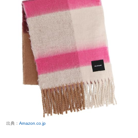
出典：
Amazon.co.jp