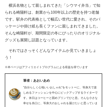
横浜名物として親しまれてきた「シウマイ弁当」で知
ITの今と未来を見通す
られる崎陽軒は、創業から100年以上の歴史を持つ老舗
です。駅弁の代表格として幅広い世代に愛され、そのパ
スマホと通信の最新トレンド
ッケージや掛け紙も長くファンに親しまれてきました。
進化するPCとデバイスの未来
そんな崎陽軒が、期間限定の冬にぴったりのオリジナル
グッズも展開し話題となっています。
好きが集まる 比べて選べる
それではさっそくどんなアイテムか見ていきましょ
ビジネスと働き方のヒント
う！
AI活用のいまが分かる
※本ページはアフィリエイトプログラムによる収益を得ています
企業ITのトレンドを詳説
筆者：あおいあめ
経営リーダーのコミュニティ
"自分らしく心地いいおしゃれ"をモットーに、等身大で楽
マーケ×ITの今がよく分かる
しめるファッションを中心にピックアップするライターで
す。休日はコーヒーと固めプリンでひと息。そんな小さな
ITエンジニア向け専門サイト
幸せを糸口に、等身大のおしゃれを届けたいと思っていま