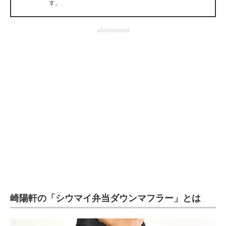
す。
企業向けIT製品の総合サイト
advertisement
IT製品の技術・比較・事例
製造業のIT導入・活用を支援
モノづくり技術者専門サイト
エレクトロニクス専門サイト
電子設計の基本と応用
エネルギーの専門メディア
建設×テクノロジーの最前線
ちょっと気になるネットの話題
崎陽軒の「シウマイ弁当ダウンマフラー」とは