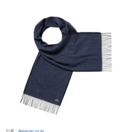
出典：
Amazon.co.jp