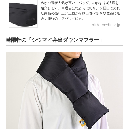
めかつ読者人気が高い「バッグ」のおすすめ5選を
紹介します。※過去にねとらぼのリンク経由で売れ
た商品の売り上げ上位から抽出食べ歩きや散策に最
適：旅行のサブバッグにも…
nlab.itmedia.co.jp
崎陽軒の「シウマイ弁当ダウンマフラー」