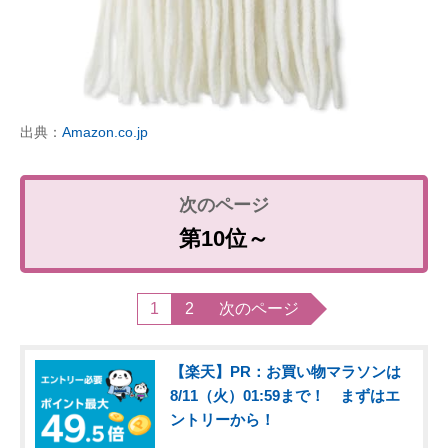
出典：
Amazon.co.jp
第10位～
1
2
次のページ
【楽天】PR：お買い物マラソンは
8/11（火）01:59まで！ まずはエ
ントリーから！