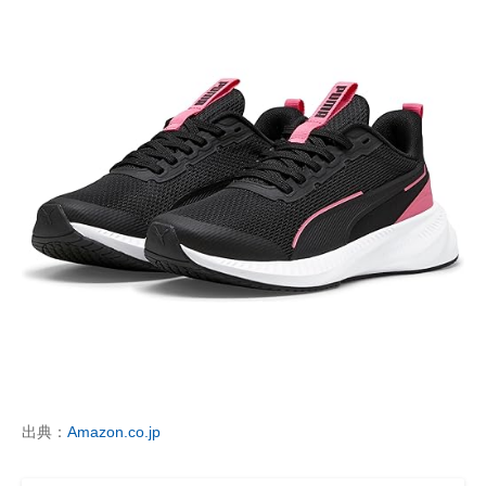
出典：
Amazon.co.jp