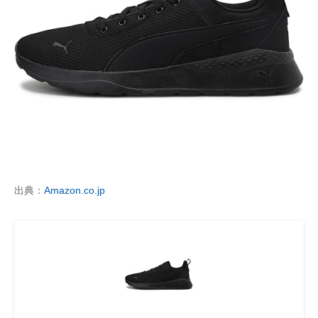
出典：
Amazon.co.jp