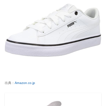
出典：
Amazon.co.jp