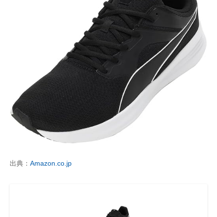
出典：
Amazon.co.jp