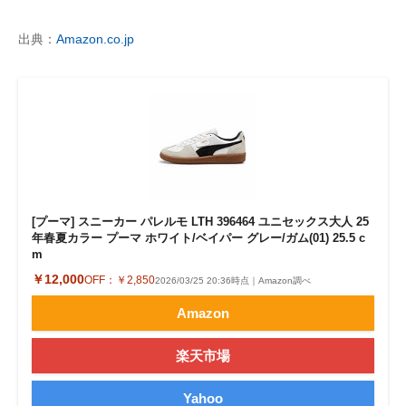
企業向けIT製品の総合サイト
出典：
Amazon.co.jp
IT製品の技術・比較・事例
製造業のIT導入・活用を支援
モノづくり技術者専門サイト
エレクトロニクス専門サイト
電子設計の基本と応用
[プーマ] スニーカー パレルモ LTH 396464 ユニセックス大人 25
年春夏カラー プーマ ホワイト/ベイパー グレー/ガム(01) 25.5 c
m
エネルギーの専門メディア
￥12,000
OFF：
￥2,850
2026/03/25 20:36時点｜Amazon調べ
建設×テクノロジーの最前線
Amazon
ちょっと気になるネットの話題
楽天市場
Yahoo