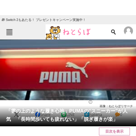
🎁 Switch 2もあたる！ プレゼントキャンペーン実施中！
ねとらぼメニュー
TOP
ニュース
エンタメ
クイズ
グルメ
地域
住まい
教育・育児
動物
リサーチ
シューズ
2025/11/28 19:20（公開）
画像：ねとらぼリサーチ
会員記事
「雲の上のような履き心地」PUMAの“スニーカー”が人
X
Share
LINE
hatena
0
気 「長時間歩いても疲れない」「脱ぎ履きが楽」
メディア
目次を表示
注目記事を集めた総合ページ