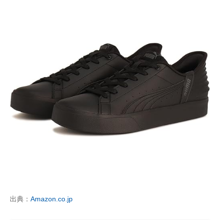
出典：
Amazon.co.jp