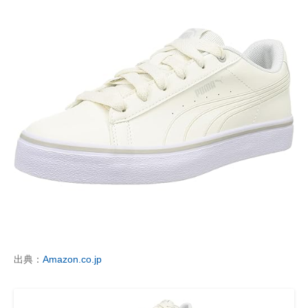
出典：
Amazon.co.jp