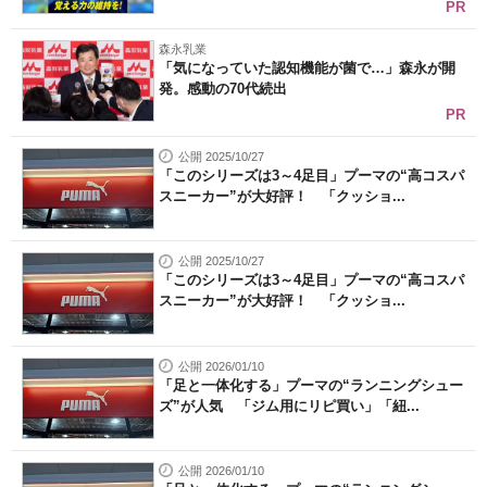
PR
森永乳業
「気になっていた認知機能が菌で…」森永が開
発。感動の70代続出
PR
公開 2025/10/27
「このシリーズは3～4足目」プーマの“高コスパ
スニーカー”が大好評！ 「クッショ...
公開 2025/10/27
「このシリーズは3～4足目」プーマの“高コスパ
スニーカー”が大好評！ 「クッショ...
公開 2026/01/10
「足と一体化する」プーマの“ランニングシュー
ズ”が人気 「ジム用にリピ買い」「紐...
公開 2026/01/10