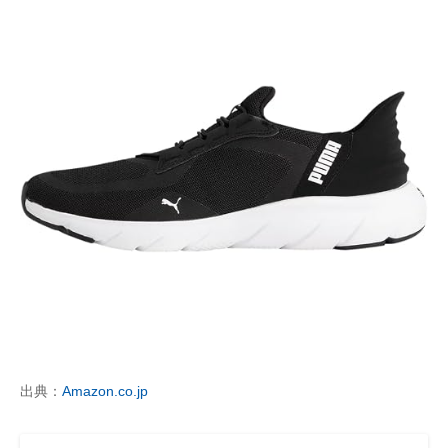
出典：
Amazon.co.jp