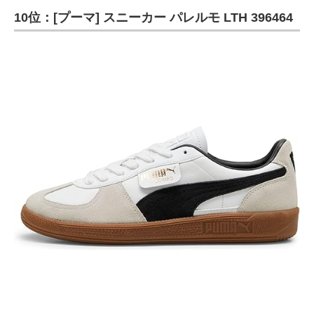
10位：[プーマ] スニーカー パレルモ LTH 396464
ITの今と未来を見通す
スマホと通信の最新トレンド
進化するPCとデバイスの未来
好きが集まる 比べて選べる
ビジネスと働き方のヒント
AI活用のいまが分かる
企業ITのトレンドを詳説
経営リーダーのコミュニティ
マーケ×ITの今がよく分かる
ITエンジニア向け専門サイト