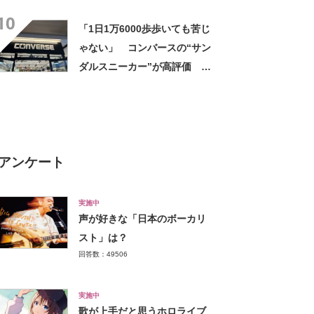
グ”が高評価 「軽いし、しっ
10
かりした作り」「持っている
「1日1万6000歩歩いても苦じ
だけで気分があがる」
ゃない」 コンバースの“サン
ダルスニーカー”が高評価
「今まで履いてきた厚底の中
で1番軽い」「身長盛れる」
アンケート
実施中
声が好きな「日本のボーカリ
スト」は？
回答数：49506
実施中
歌が上手だと思うホロライブ