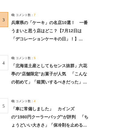
れました」（2/2） | ライフ ねとらぼリ
サーチ：2ページ目
コメント数：
7
3
兵庫県の「ケーキ」の名店10選！ 一番
うまいと思う店はどこ？【7月12日は
「デコレーションケーキの日」！】
（2/4） | 兵庫県 ねとらぼリサーチ：2ペ
ージ目
コメント数：
5
4
「北海道土産としてもセンス抜群」六花
亭の“店舗限定”お菓子が人気 「こんな
の初めて」「箱買いするべきだった」
（1/2） | 北海道 ねとらぼリサーチ
コメント数：
4
5
「車に常備しました」 カインズ
の“1980円クーラーバッグ”が評判 「ち
ょうどいい大きさ」「保冷剤を止めるベ
ルトが良い」（1/5） | ライフ ねとらぼ