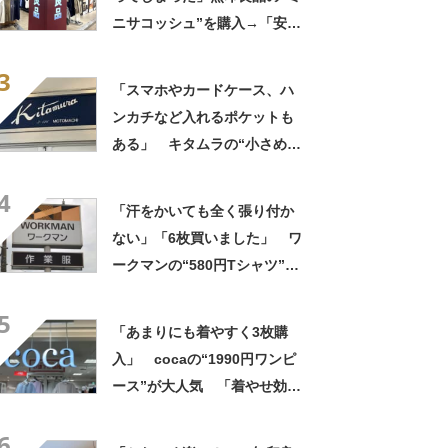
ない」
ニサコッシュ”を購入→「安心
して持ち歩ける」ように
3
「付けているのを忘れるくら
「スマホやカードケース、ハ
い軽い」など好評
ンカチなど入れるポケットも
ある」 キタムラの“小さめシ
ョルダーバッグ”が好評 「と
4
ても重宝しています！」「軽
「汗をかいても全く張り付か
くて使いやすい」
ない」「6枚買いました」 ワ
ークマンの“580円Tシャツ”が
安いのに優秀 「ひんやりし
5
た着心地が気持ちいい」「洗
「あまりにも着やすく3枚購
濯してもヘタらない」
入」 cocaの“1990円ワンピ
ース”が大人気 「着やせ効果
抜群」「1枚でもオシャレ」
6
「可愛いと褒められました」