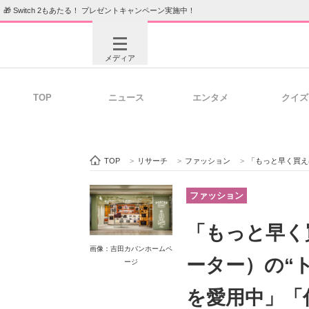
🎁 Switch 2もあたる！ プレゼントキャンペーン実施中！
メディア
TOP
ニュース
エンタメ
クイズ
注目記事を集めた総合ページ
ITの今
TOP
>
リサーチ
>
ファッション
>
「もっと早く買えばよかっ
ビジネスと働き方のヒント
AI活用
ファッション
「もっと早く
画像：吉田カバンホームペ
ITエンジニア向け専門サイト
企業向けI
ーター）の“
ージ
を愛用中」「