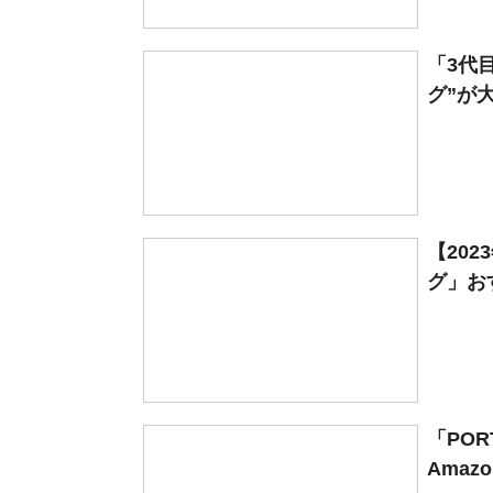
「3代
グ”が大
【20
グ」おす
「PO
Amaz