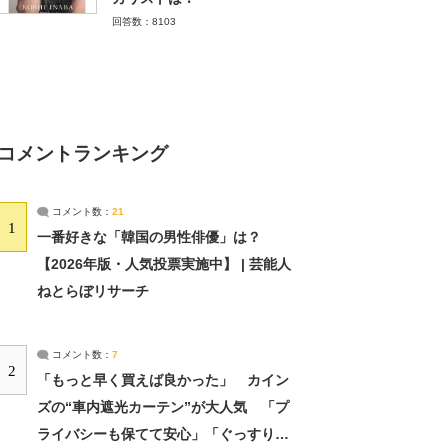
回答数：8103
コメントランキング
コメント数：
21
1
一番好きな「韓国の男性俳優」は？
【2026年版・人気投票実施中】 | 芸能人
ねとらぼリサーチ
コメント数：
7
2
「もっと早く買えば良かった」 カイン
ズの“車内遮光カーテン”が大人気 「プ
ライバシーも保てて安心」「ぐっすり眠