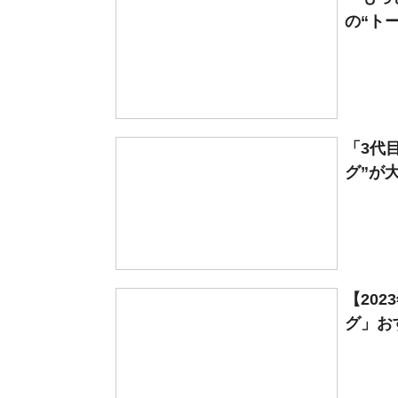
の“トー
「3代
グ”が大
【20
グ」おす