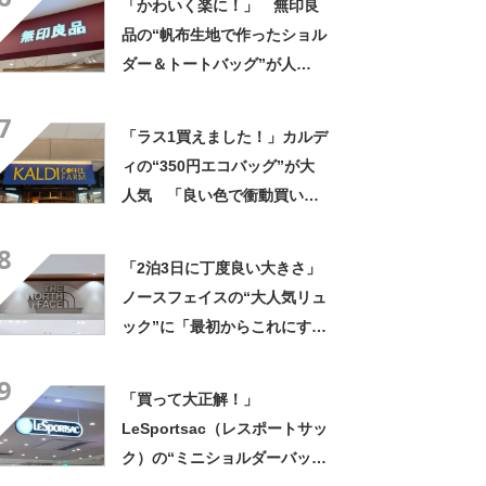
「かわいく楽に！」 無印良
品の“帆布生地で作ったショル
ダー＆トートバッグ”が人
気！ 「大容量で、両手が空
7
く」「ショルダーで斜めにか
「ラス1買えました！」カルデ
けられるし、トートでも様に
ィの“350円エコバッグ”が大
なる！」
人気 「良い色で衝動買い」
「結局これが一番使いやす
8
い」
「2泊3日に丁度良い大きさ」
ノースフェイスの“大人気リュ
ック”に「最初からこれにすれ
ばよかった」「男女問わず使
9
える」の声
「買って大正解！」
LeSportsac（レスポートサッ
ク）の“ミニショルダーバッ