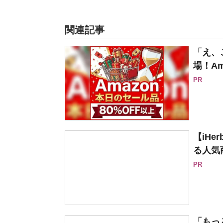
関連記事
「え、
場！Am
PR
【iH
る人気
PR
「もっ