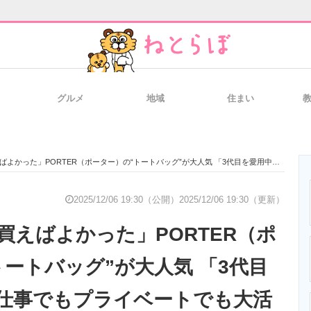
グルメ
地域
住まい
と未来を見通す
スマホと通信の最新トレンド
進化するPCとデ
た」PORTER（ポーター）の“トートバッグ”が大人気 「3代目を愛用中」「仕事でもプライベートでも大活躍」
のいまが分かる
企業ITのトレンドを詳説
経営リーダーの
2025/12/06 19:30（公開）
2025/12/06 19:30（更新）
買えばよかった」PORTER（ポ
T製品の総合サイト
IT製品の技術・比較・事例
製造業のIT導入
トートバッグ”が大人気 「3代目
仕事でもプライベートでも大活