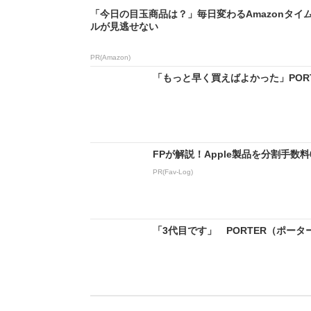
「今日の目玉商品は？」毎日変わるAmazonタイ
ルが見逃せない
PR(Amazon)
「もっと早く買えばよかった」PORT
FPが解説！Apple製品を分割手数
PR(Fav-Log)
「3代目です」 PORTER（ポータ