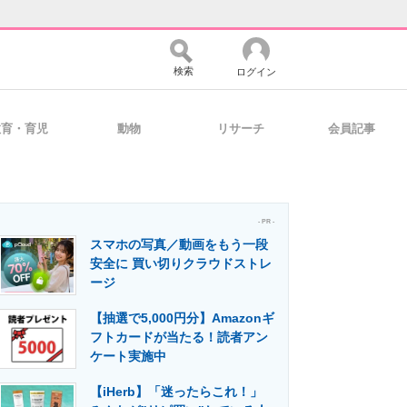
検索
ログイン
教育・育児
動物
リサーチ
会員記事
バイスの未来
好きが集まる 比べて選べる
- PR -
スマホの写真／動画をもう一段
コミュニティ
マーケ×ITの今がよく分かる
安全に 買い切りクラウドストレ
ージ
【抽選で5,000円分】Amazonギ
・活用を支援
フトカードが当たる！読者アン
ケート実施中
【iHerb】「迷ったらこれ！」