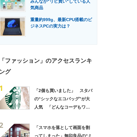
みんなが"リピ買い"している人
門メディア
建設×テクノロジーの最前線
気商品
重量約999g、最新CPU搭載のビ
ジネスPCの実力は？
「ファッション」のアクセスランキ
ング
1
「2個も買いました」 スタバ
の“シックなエコバッグ”が大
人気 「どんなコーデもワン
ランク上に変身」「マグカッ
2
プ型のポーチも可愛い」「た
「スマホを落として画面を割
くさん入れても肩が痛くなら
ってしまった」無印良品の“ミ