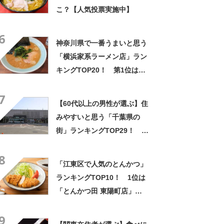
こ？【人気投票実施中】
6
神奈川県で一番うまいと思う
「横浜家系ラーメン店」ラン
キングTOP20！ 第1位は
「ラーメン杉田家」【2024年
7
8月27日時点の投票結果】
【60代以上の男性が選ぶ】住
みやすいと思う「千葉県の
街」ランキングTOP29！ 第
1位は「市川市」【2024年最
8
新投票結果】
「江東区で人気のとんかつ」
ランキングTOP10！ 1位は
「とんかつ田 東陽町店」
【2024年4月版／Googleクチ
9
コミ調べ】