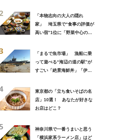
海老が丸ごと一尾」「巨大ア
2
ジフライも」【実地レポー
「本物志向の大人の隠れ
ト】
家」 埼玉県で“食事の評価が
高い宿”1位に「野菜中心の料
理がとにかくおいしい」「心
3
から泊まってよかったと思い
「まるで魚市場」 漁船に乗
ました」の声
って遊べる“海辺の道の駅”が
すごい「絶景海鮮丼」「伊勢
海老が丸ごと一尾」「巨大ア
4
ジフライも」【実地レポー
東京都の「立ち食いそばの名
ト】
店」10選！ あなたが好きな
お店はどこ？
5
神奈川県で一番うまいと思う
「横浜家系ラーメン店」はど