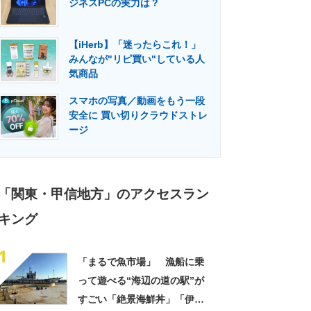
ジネスPCの実力は？
門メディア
建設×テクノロジーの最前線
【iHerb】「迷ったらこれ！」
みんなが"リピ買い"している人
気商品
スマホの写真／動画をもう一段
安全に 買い切りクラウドストレ
ージ
「関東・甲信地方」のアクセスラン
キング
1
「まるで魚市場」 漁船に乗
って遊べる“海辺の道の駅”が
すごい「絶景海鮮丼」「伊勢