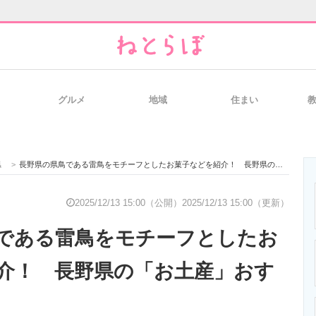
グルメ
地域
住まい
と未来を見通す
スマホと通信の最新トレンド
進化するPCとデ
県
>
長野県の県鳥である雷鳥をモチーフとしたお菓子などを紹介！ 長野県の「お土産」おすすめ10選！
のいまが分かる
企業ITのトレンドを詳説
経営リーダーの
2025/12/13 15:00（公開）
2025/12/13 15:00（更新）
である雷鳥をモチーフとしたお
T製品の総合サイト
IT製品の技術・比較・事例
製造業のIT導入
介！ 長野県の「お土産」おす