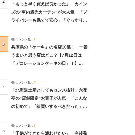
2
「もっと早く買えば良かった」 カイン
ズの“車内遮光カーテン”が大人気 「プ
ライバシーも保てて安心」「ぐっすり眠
れました」（2/2） | ライフ ねとらぼリ
サーチ：2ページ目
コメント数：
7
3
兵庫県の「ケーキ」の名店10選！ 一番
うまいと思う店はどこ？【7月12日は
「デコレーションケーキの日」！】
（2/4） | 兵庫県 ねとらぼリサーチ：2ペ
ージ目
コメント数：
5
4
「北海道土産としてもセンス抜群」六花
亭の“店舗限定”お菓子が人気 「こんな
の初めて」「箱買いするべきだった」
（1/2） | 北海道 ねとらぼリサーチ
コメント数：
3
5
「子供ができたら通わせたい」 今後発