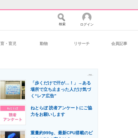
検索
ログイン
教育・育児
動物
リサーチ
会員記事
バイスの未来
好きが集まる 比べて選べる
- PR -
「歩くだけで汗が…！」→ある
コミュニティ
マーケ×ITの今がよく分かる
場所で立ち止まった人だけ気づ
く“レア広告”
ねとらぼ 読者アンケートにご協
・活用を支援
力をお願いします
重量約999g、最新CPU搭載のビ