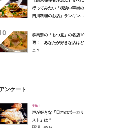
【関東在住者が選ぶ】食べに
行ってみたい「横浜中華街の
四川料理のお店」ランキング
TOP25！ 第1位は「景徳
10
鎮」と「重慶飯店本館」
群馬県の「もつ煮」の名店10
【2024年最新調査結果】
選！ あなたが好きな店はど
こ？
アンケート
実施中
声が好きな「日本のボーカリ
スト」は？
回答数：49351