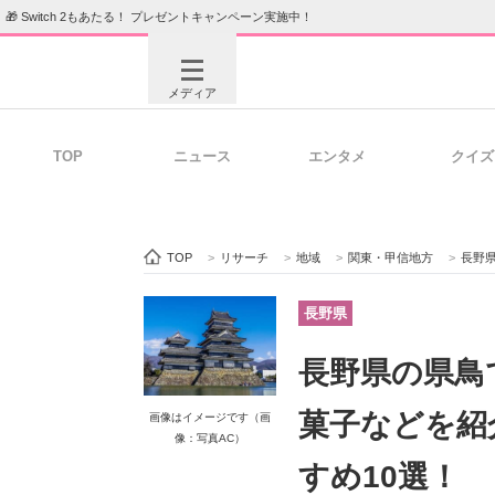
🎁 Switch 2もあたる！ プレゼントキャンペーン実施中！
メディア
TOP
ニュース
エンタメ
クイズ
注目記事を集めた総合ページ
ITの今
TOP
>
リサーチ
>
地域
>
関東・甲信地方
>
長野
ビジネスと働き方のヒント
AI活用
長野県
長野県の県鳥
ITエンジニア向け専門サイト
企業向けI
菓子などを紹
画像はイメージです（画
像：写真AC）
すめ10選！