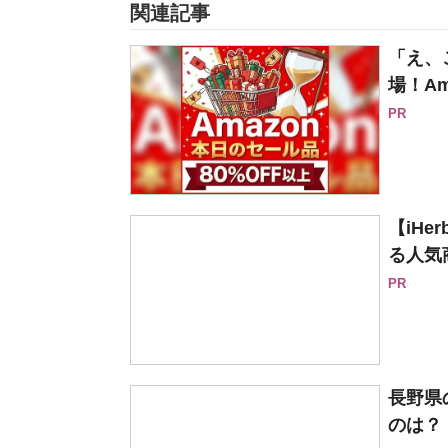
関連記事
「え、
場！Am
PR
【iH
る人気
PR
長野県
のは？