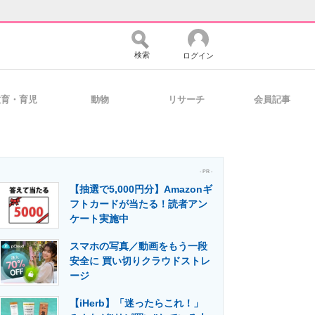
検索
ログイン
教育・育児
動物
リサーチ
会員記事
バイスの未来
好きが集まる 比べて選べる
- PR -
【抽選で5,000円分】Amazonギ
コミュニティ
マーケ×ITの今がよく分かる
フトカードが当たる！読者アン
ケート実施中
スマホの写真／動画をもう一段
・活用を支援
安全に 買い切りクラウドストレ
ージ
【iHerb】「迷ったらこれ！」