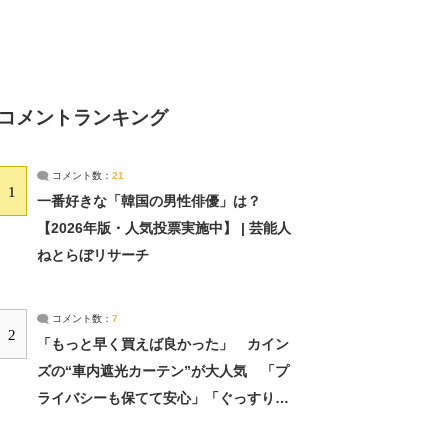
コメントランキング
コメント数：
21
1
一番好きな「韓国の男性俳優」は？
【2026年版・人気投票実施中】 | 芸能人
ねとらぼリサーチ
コメント数：
7
2
「もっと早く買えば良かった」 カイン
ズの“車内遮光カーテン”が大人気 「プ
ライバシーも保てて安心」「ぐっすり眠
れました」（2/2） | ライフ ねとらぼリ