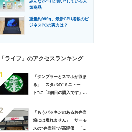
みんなが"リピ買い"している人
門メディア
建設×テクノロジーの最前線
気商品
重量約999g、最新CPU搭載のビ
ジネスPCの実力は？
「ライフ」のアクセスランキング
1
「タンブラーとスマホが収ま
る」 スタバの“ミニトー
ト”に「2個目の購入です」
「夏らしく涼しげ、そして軽
2
い」「店舗で見つけて即購入
「もうパッキンのあるお弁当
しちゃいました」の声
箱には戻れません」 サーモ
スの“弁当箱”が高評価 「想