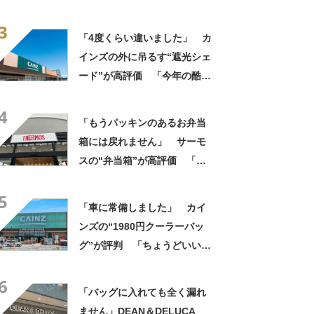
像以上に洗いやすい」「ご飯
3
もへばりつかない」
「4度くらい違いました」 カ
インズの外に吊るす“遮光シェ
ード”が高評価 「今年の酷暑
にも活躍」「風通しもよくし
4
っかり遮光」の声
「もうパッキンのあるお弁当
箱には戻れません」 サーモ
スの“弁当箱”が高評価 「想
像以上に洗いやすい」「ご飯
5
もへばりつかない」
「車に常備しました」 カイ
ンズの“1980円クーラーバッ
グ”が評判 「ちょうどいい大
きさ」「保冷剤を止めるベル
6
トが良い」
「バッグに入れても全く漏れ
ません」DEAN＆DELUCA