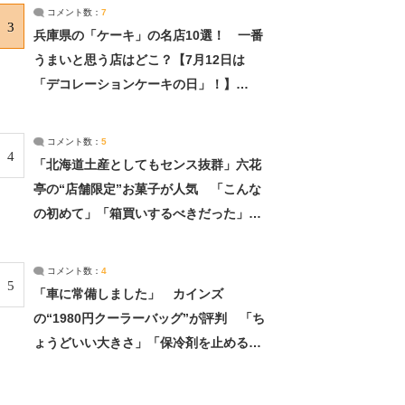
サーチ：2ページ目
コメント数：
7
3
兵庫県の「ケーキ」の名店10選！ 一番
うまいと思う店はどこ？【7月12日は
「デコレーションケーキの日」！】
（2/4） | 兵庫県 ねとらぼリサーチ：2ペ
ージ目
コメント数：
5
4
「北海道土産としてもセンス抜群」六花
亭の“店舗限定”お菓子が人気 「こんな
の初めて」「箱買いするべきだった」
（1/2） | 北海道 ねとらぼリサーチ
コメント数：
4
5
「車に常備しました」 カインズ
の“1980円クーラーバッグ”が評判 「ち
ょうどいい大きさ」「保冷剤を止めるベ
ルトが良い」（1/5） | ライフ ねとらぼ
リサーチ