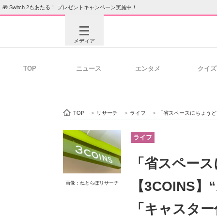
🎁 Switch 2もあたる！ プレゼントキャンペーン実施中！
メディア
TOP
ニュース
エンタメ
クイズ
注目記事を集めた総合ページ
ITの今
TOP
>
リサーチ
>
ライフ
>
「省スペースにちょうどいいサイズ」
ビジネスと働き方のヒント
AI活用
ライフ
「省スペー
ITエンジニア向け専門サイト
企業向けI
【3COINS
画像：ねとらぼリサーチ
「キャスター