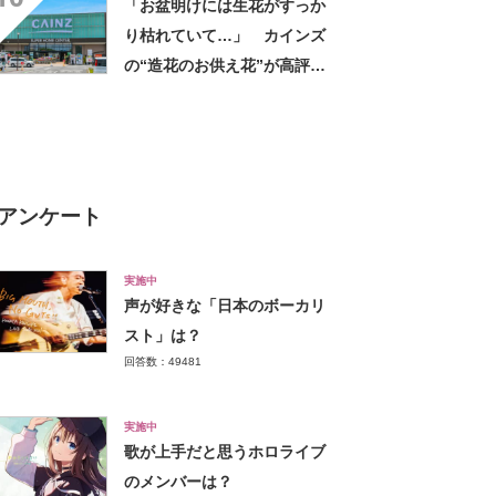
「お盆明けには生花がすっか
しちゃいました」の声
り枯れていて…」 カインズ
の“造花のお供え花”が高評
価 「枯れずに飾れて助か
る」「遠くからでもきれい」
アンケート
実施中
声が好きな「日本のボーカリ
スト」は？
回答数：49481
実施中
歌が上手だと思うホロライブ
のメンバーは？