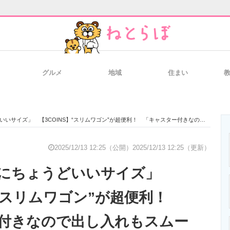
グルメ
地域
住まい
と未来を見通す
スマホと通信の最新トレンド
進化するPCとデ
 【3COINS】“スリムワゴン”が超便利！ 「キャスター付きなので出し入れもスムーズ」「お部屋が一気にオシャレに」
のいまが分かる
企業ITのトレンドを詳説
経営リーダーの
2025/12/13 12:25（公開）
2025/12/13 12:25（更新）
スにちょうどいいサイズ」
T製品の総合サイト
IT製品の技術・比較・事例
製造業のIT導入
】“スリムワゴン”が超便利！
付きなので出し入れもスムー