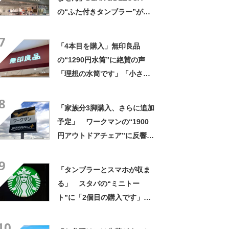
の“ふた付きタンブラー”が高
評価 「冷めない、漏れな
7
い。いいね！」「もう1点購入
「4本目を購入」無印良品
を検討してます」「シンプル
の“1290円水筒”に絶賛の声
で高級感◎」
「理想の水筒です」「小さす
ぎず大きすぎずちょうど良
8
い」「液漏れしにくく安心」
「家族分3脚購入、さらに追加
予定」 ワークマンの“1900
円アウトドアチェア”に反響
「90キロ級でも安心して座れ
9
た」「キャンプの1軍」の声
「タンブラーとスマホが収ま
る」 スタバの“ミニトー
ト”に「2個目の購入です」
「夏らしく涼しげ、そして軽
10
い」「店舗で見つけて即購入