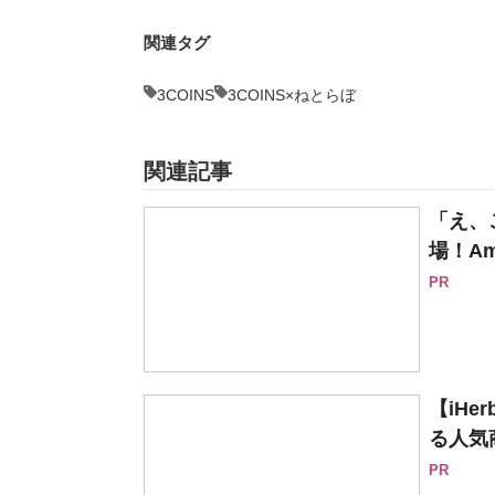
関連タグ
3COINS
3COINS×ねとらぼ
関連記事
「え、
場！Am
PR
【iH
る人気
PR