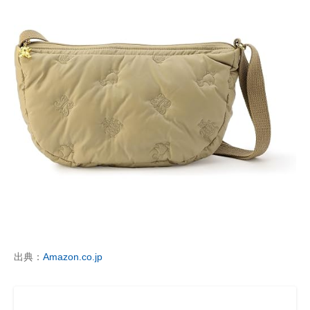
出典：
Amazon.co.jp