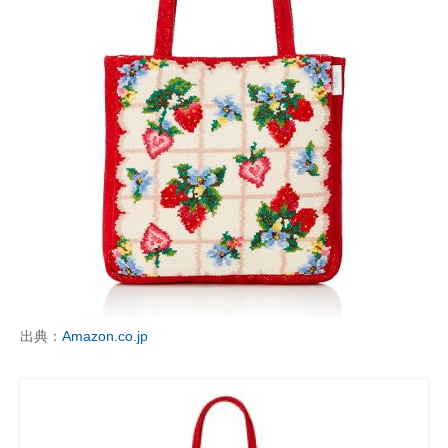
出典：
Amazon.co.jp