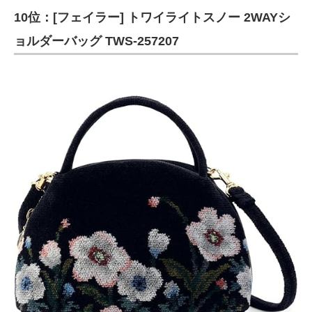
10位：[フェイラー] トワイライトスノー 2WAYシ
ITの今と未来を見通す
ョルダーバッグ TWS-257207
スマホと通信の最新トレンド
進化するPCとデバイスの未来
好きが集まる 比べて選べる
ビジネスと働き方のヒント
AI活用のいまが分かる
企業ITのトレンドを詳説
経営リーダーのコミュニティ
マーケ×ITの今がよく分かる
ITエンジニア向け専門サイト