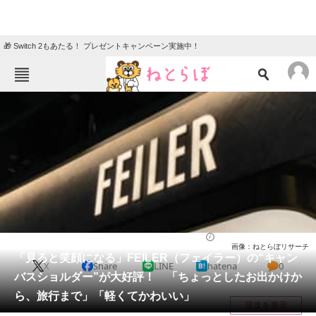
🎁 Switch 2もあたる！ プレゼントキャンペーン実施中！
ねとらぼメニュー
TOP
ニュース
エンタメ
クイズ
グルメ
地域
住まい
教育・育児
動物
リサーチ
バッグ
2025/12/14 12:50（公開）
画像：ねとらぼリサーチ
会員記事
「見ると笑顔になる」FEILER（フェイラー）の“キャン
X
Share
LINE
hatena
0
バスショルダー”が大好評！ 「ちょっとしたお出かけか
メディア
ら、旅行まで」「軽くてかわいい」
目次を表示
注目記事を集めた総合ページ