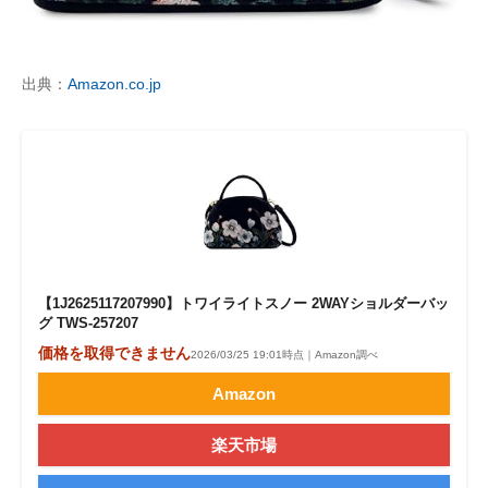
企業向けIT製品の総合サイト
IT製品の技術・比較・事例
出典：
Amazon.co.jp
製造業のIT導入・活用を支援
モノづくり技術者専門サイト
エレクトロニクス専門サイト
電子設計の基本と応用
【1J2625117207990】トワイライトスノー 2WAYショルダーバッ
エネルギーの専門メディア
グ TWS-257207
価格を取得できません
建設×テクノロジーの最前線
2026/03/25 19:01時点｜Amazon調べ
Amazon
ちょっと気になるネットの話題
楽天市場