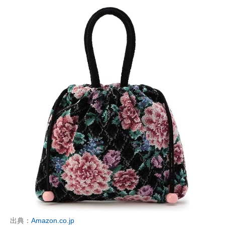
出典：
Amazon.co.jp