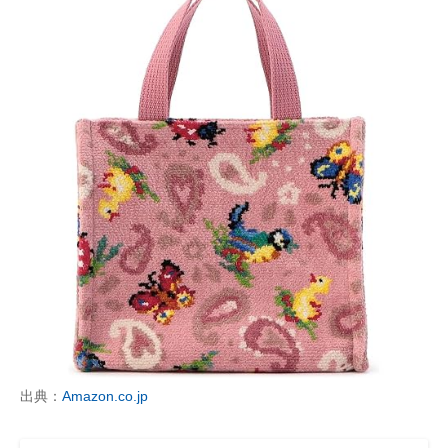
出典：
Amazon.co.jp