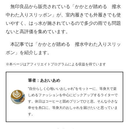
無印良品から販売されている「かかとが踏める 撥水
ITの今と未来を見通す
中わた入りスリッポン」が、室内履きでも外履きでも使
いやすく、はっ水が施されているので多少の雨でも問題
スマホと通信の最新トレンド
ないと高評価を集めています。
進化するPCとデバイスの未来
本記事では「かかとが踏める 撥水中わた入りスリッ
好きが集まる 比べて選べる
ポン」を紹介します。
ビジネスと働き方のヒント
※本ページはアフィリエイトプログラムによる収益を得ています
AI活用のいまが分かる
筆者：あおいあめ
企業ITのトレンドを詳説
"自分らしく心地いいおしゃれ"をモットーに、等身大で楽
しめるファッションを中心にピックアップするライターで
経営リーダーのコミュニティ
す。休日はコーヒーと固めプリンでひと息。そんな小さな
幸せを糸口に、等身大のおしゃれを届けたいと思っていま
マーケ×ITの今がよく分かる
す。
ITエンジニア向け専門サイト