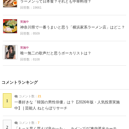
ラーメンって日本食？それとも中華料理？
回答数：19661
実施中
神奈川県で一番うまいと思う「横浜家系ラーメン店」はどこ？
回答数：8509
実施中
唯一無二の歌声だと思うボーカリストは？
回答数：8108
コメントランキング
コメント数：
21
1
一番好きな「韓国の男性俳優」は？【2026年版・人気投票実施
中】 | 芸能人 ねとらぼリサーチ
コメント数：
7
2
「もっと早く買えば良かった」 カインズの“車内遮光カーテ