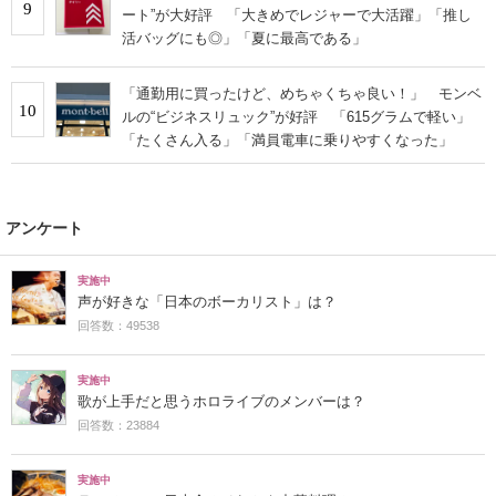
9
ート”が大好評 「大きめでレジャーで大活躍」「推し
活バッグにも◎」「夏に最高である」
「通勤用に買ったけど、めちゃくちゃ良い！」 モンベ
10
ルの“ビジネスリュック”が好評 「615グラムで軽い」
「たくさん入る」「満員電車に乗りやすくなった」
アンケート
実施中
声が好きな「日本のボーカリスト」は？
回答数：49538
実施中
歌が上手だと思うホロライブのメンバーは？
回答数：23884
実施中