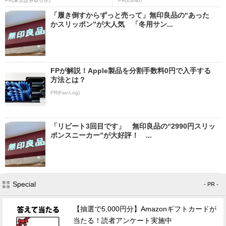
PR(東京証券取引所)
PR(IIJmio)
「履き倒すからずっと売って」無印良品の“あった
かスリッポン”が大人気 「冬用サン...
FPが解説！Apple製品を分割手数料0円で入手する
方法とは？
PR(Fav-Log)
「リピート3回目です」 無印良品の“2990円スリッ
ポンスニーカー”が大好評！ ...
Special
- PR -
【抽選で5,000円分】Amazonギフトカードが
当たる！読者アンケート実施中