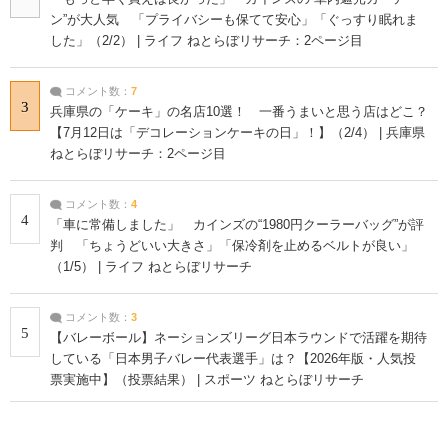
ン”が大人気 「プライバシーも保てて安心」「ぐっすり眠れま
した」（2/2） | ライフ ねとらぼリサーチ：2ページ目
コメント数：
7
3
兵庫県の「ケーキ」の名店10選！ 一番うまいと思う店はどこ？
【7月12日は「デコレーションケーキの日」！】（2/4） | 兵庫県
ねとらぼリサーチ：2ページ目
コメント数：
4
4
「車に常備しました」 カインズの“1980円クーラーバッグ”が評
判 「ちょうどいい大きさ」「保冷剤を止めるベルトが良い」
（1/5） | ライフ ねとらぼリサーチ
コメント数：
3
5
【バレーボール】ネーションズリーグ日本ラウンドで活躍を期待
している「日本男子バレー代表選手」は？【2026年版・人気投
票実施中】（投票結果） | スポーツ ねとらぼリサーチ