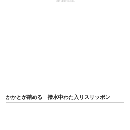
advertisement
企業向けIT製品の総合サイト
IT製品の技術・比較・事例
製造業のIT導入・活用を支援
モノづくり技術者専門サイト
エレクトロニクス専門サイト
電子設計の基本と応用
エネルギーの専門メディア
建設×テクノロジーの最前線
かかとが踏める 撥水中わた入りスリッポン
ちょっと気になるネットの話題