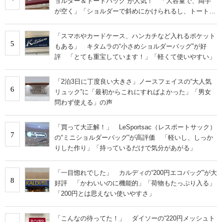
ョルダー＆トートバッグ”が人気！ 「大容量で、両手
が空く」「ショルダーで斜めにかけられるし、トートで
も様になる！」
「スマホやカードケース、ハンカチなど入れるポケット
5
もある」 キタムラの“小さめショルダーバッグ”が好
評 「とても重宝しています！」「軽くて使いやすい」
「2泊3日に丁度良い大きさ」ノースフェイスの“大人気
6
リュック”に「最初からこれにすればよかった」「男女
問わず使える」の声
「買って大正解！」 LeSportsac（レスポートサック）
7
の“ミニショルダーバッグ”が高評価 「軽いし、しっか
りした作り」「持っているだけで気分があがる」
「一目惚れでした」 カルディの“200円エコバッグ”が大
8
好評 「かわいいのに機能的」「荷物もたっぷり入る」
「200円とは思えない使いやすさ」
「こんなの待ってた！」 ダイソーの“220円メッシュト