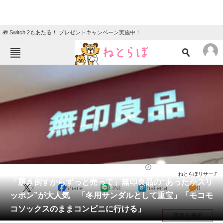
🎁 Switch 2もあたる！ プレゼントキャンペーン実施中！
ねとらぼメニュー
TOP
ニュース
エンタメ
クイズ
グルメ
地域
住まい
教育・育児
動物
リサーチ
バッグ
2025/12/12 12:00（公開）
ねとらぼリサーチ
会員記事
「履き倒すからずっと売って」無印良品の“あったかスリ
X
Share
LINE
hatena
0
ッポン”が大人気 「冬用サンダルとして重宝」「モコモ
メディア
コソックスのままコンビニに行ける」
目次を表示
注目記事を集めた総合ページ