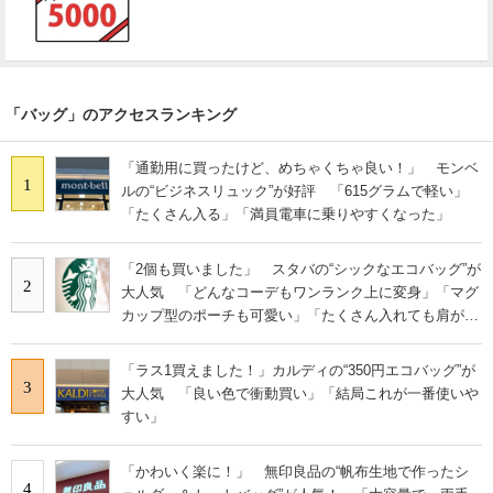
「バッグ」のアクセスランキング
「通勤用に買ったけど、めちゃくちゃ良い！」 モンベ
1
ルの“ビジネスリュック”が好評 「615グラムで軽い」
「たくさん入る」「満員電車に乗りやすくなった」
「2個も買いました」 スタバの“シックなエコバッグ”が
2
大人気 「どんなコーデもワンランク上に変身」「マグ
カップ型のポーチも可愛い」「たくさん入れても肩が痛
くならない」
「ラス1買えました！」カルディの“350円エコバッグ”が
3
大人気 「良い色で衝動買い」「結局これが一番使いや
すい」
「かわいく楽に！」 無印良品の“帆布生地で作ったシ
4