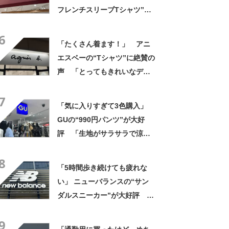
フレンチスリーブTシャツ”が
大好評 「ゆったりデザイン
6
で風通しが良くストレスゼ
「たくさん着ます！」 アニ
ロ」「毎年色違いで購入して
エスベーの“Tシャツ”に絶賛の
いるぐらいお気に入り」
声 「とってもきれいなデザ
イン」「ロゴプリントが本当
7
にすてき」「着心地も◎」
「気に入りすぎて3色購入」
GUの“990円パンツ”が大好
評 「生地がサラサラで涼し
い」「とても楽でスタイルも
8
◎」「シルエットも履き心地
「5時間歩き続けても疲れな
も最高です」
い」 ニューバランスの“サン
ダルスニーカー”が大好評
「スニーカーより涼しく快
9
適」「今までの中で一番足が