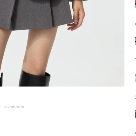
advertisement