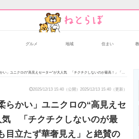
グルメ
地域
住まい
と未来を見通す
スマホと通信の最新トレンド
進化するPCとデ
ユニクロの“高見えセーター”が大人気 「チクチクしないのが最高！」「肩幅も目立たず華奢見え」と絶賛の声
のいまが分かる
企業ITのトレンドを詳説
経営リーダーの
2025/12/13 15:40（公開）
2025/12/13 15:40（更新）
柔らかい」ユニクロの“高見えセ
T製品の総合サイト
IT製品の技術・比較・事例
製造業のIT導入
人気 「チクチクしないのが最
も目立たず華奢見え」と絶賛の