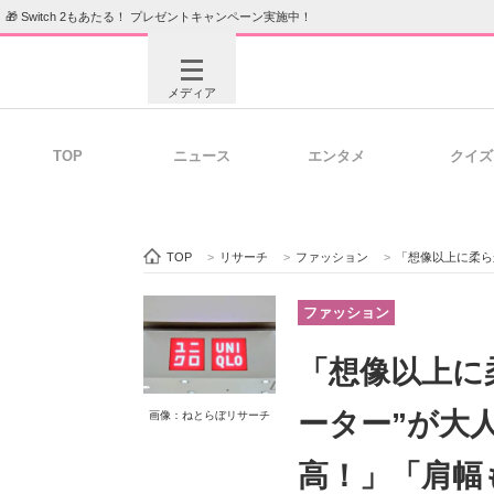
🎁 Switch 2もあたる！ プレゼントキャンペーン実施中！
メディア
TOP
ニュース
エンタメ
クイズ
注目記事を集めた総合ページ
ITの今
TOP
>
リサーチ
>
ファッション
>
「想像以上に柔らかい」
ビジネスと働き方のヒント
AI活用
ファッション
「想像以上に
ITエンジニア向け専門サイト
企業向けI
ーター”が大
画像：ねとらぼリサーチ
高！」「肩幅