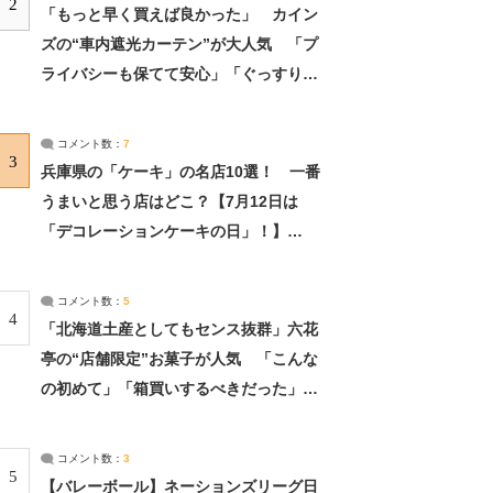
2
「もっと早く買えば良かった」 カイン
ズの“車内遮光カーテン”が大人気 「プ
ライバシーも保てて安心」「ぐっすり眠
れました」（2/2） | ライフ ねとらぼリ
サーチ：2ページ目
コメント数：
7
3
兵庫県の「ケーキ」の名店10選！ 一番
うまいと思う店はどこ？【7月12日は
「デコレーションケーキの日」！】
（2/4） | 兵庫県 ねとらぼリサーチ：2ペ
ージ目
コメント数：
5
4
「北海道土産としてもセンス抜群」六花
亭の“店舗限定”お菓子が人気 「こんな
の初めて」「箱買いするべきだった」
（1/2） | 北海道 ねとらぼリサーチ
コメント数：
3
5
【バレーボール】ネーションズリーグ日