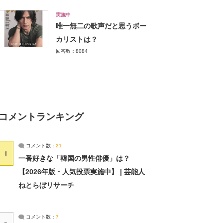
実施中
唯一無二の歌声だと思うボー
カリストは？
回答数：8084
コメントランキング
コメント数：
21
1
一番好きな「韓国の男性俳優」は？
【2026年版・人気投票実施中】 | 芸能人
ねとらぼリサーチ
コメント数：
7