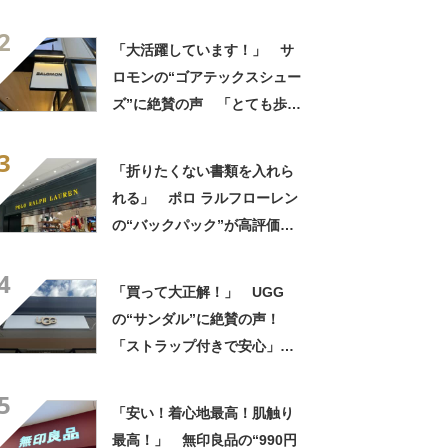
布・本・飲み物などが入る」
2
「タンブラー入れられるポケ
「大活躍しています！」 サ
ットもある」
ロモンの“ゴアテックスシュー
ズ”に絶賛の声 「とても歩き
やすい」「全然疲れない」
3
「急な悪天候でもへっちゃ
「折りたくない書類を入れら
ら」
れる」 ポロ ラルフローレン
の“バックパック”が高評価
「ポケットも多いので使いや
4
すい」「シンプルなデザイン
「買って大正解！」 UGG
でとてもオシャレ」
の“サンダル”に絶賛の声！
「ストラップ付きで安心」
「落ち着いたきれいな色」
5
「安い！着心地最高！肌触り
最高！」 無印良品の“990円