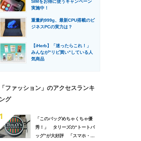
SIMをお得に使うキャンペーン
門メディア
建設×テクノロジーの最前線
実施中！
重量約999g、最新CPU搭載のビ
ジネスPCの実力は？
【iHerb】「迷ったらこれ！」
みんなが"リピ買い"している人
気商品
「ファッション」のアクセスランキ
ング
1
「このバッグめちゃくちゃ優
秀！」 タリーズの“トートバ
ッグ”が大好評 「スマホ・財