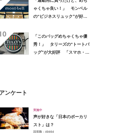
「通勤用に買ったけど、めち
楽です」
ゃくちゃ良い！」 モンベル
の“ビジネスリュック”が好
評 「615グラムで軽い」
10
「たくさん入る」「満員電車
「このバッグめちゃくちゃ優
に乗りやすくなった」
秀！」 タリーズの“トートバ
ッグ”が大好評 「スマホ・財
布・本・飲み物などが入る」
「タンブラー入れられるポケ
ットもある」
アンケート
実施中
声が好きな「日本のボーカリ
スト」は？
回答数：49464