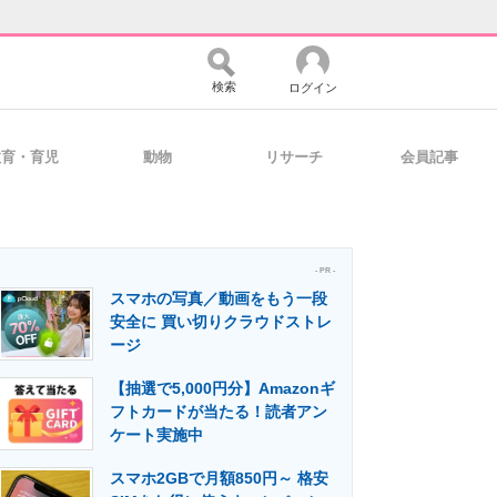
検索
ログイン
教育・育児
動物
リサーチ
会員記事
バイスの未来
好きが集まる 比べて選べる
- PR -
スマホの写真／動画をもう一段
コミュニティ
マーケ×ITの今がよく分かる
安全に 買い切りクラウドストレ
ージ
【抽選で5,000円分】Amazonギ
・活用を支援
フトカードが当たる！読者アン
ケート実施中
スマホ2GBで月額850円～ 格安