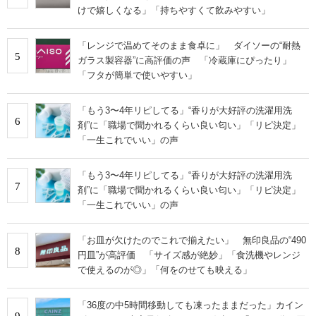
けで嬉しくなる」「持ちやすくて飲みやすい」
「レンジで温めてそのまま食卓に」 ダイソーの“耐熱
5
ガラス製容器”に高評価の声 「冷蔵庫にぴったり」
「フタが簡単で使いやすい」
「もう3〜4年リピしてる」“香りが大好評の洗濯用洗
6
剤”に「職場で聞かれるくらい良い匂い」「リピ決定」
「一生これでいい」の声
「もう3〜4年リピしてる」“香りが大好評の洗濯用洗
7
剤”に「職場で聞かれるくらい良い匂い」「リピ決定」
「一生これでいい」の声
「お皿が欠けたのでこれで揃えたい」 無印良品の“490
8
円皿”が高評価 「サイズ感が絶妙」「食洗機やレンジ
で使えるのが◎」「何をのせても映える」
「36度の中5時間移動しても凍ったままだった」カイン
9