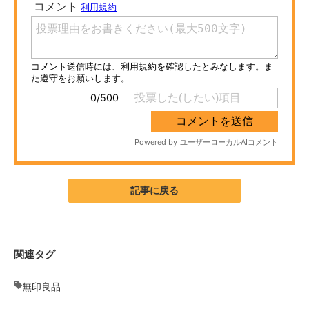
ITの今と未来を見通す
スマホと通信の最新トレンド
進化するPCとデバイスの未来
好きが集まる 比べて選べる
ビジネスと働き方のヒント
AI活用のいまが分かる
記事に戻る
企業ITのトレンドを詳説
経営リーダーのコミュニティ
関連タグ
マーケ×ITの今がよく分かる
無印良品
ITエンジニア向け専門サイト