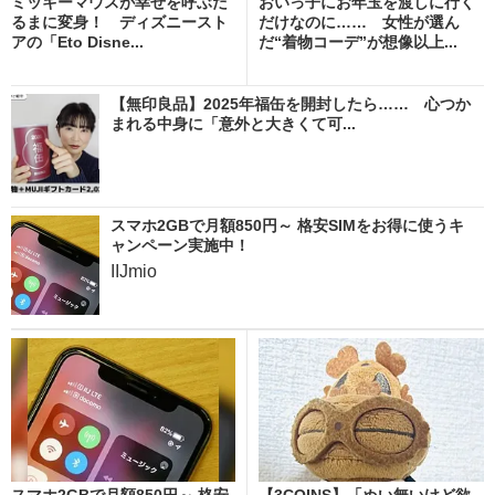
ミッキーマウスが幸せを呼ぶだ
おいっ子にお年玉を渡しに行く
るまに変身！ ディズニースト
だけなのに…… 女性が選ん
アの「Eto Disne...
だ“着物コーデ”が想像以上...
【無印良品】2025年福缶を開封したら…… 心つか
まれる中身に「意外と大きくて可...
スマホ2GBで月額850円～ 格安SIMをお得に使うキ
ャンペーン実施中！
IIJmio
スマホ2GBで月額850円～ 格安
【3COINS】「ぬい無いけど欲