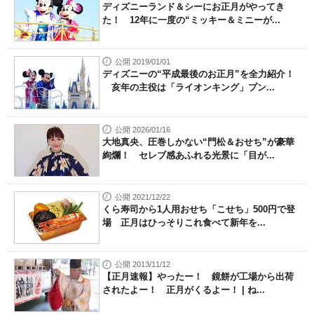
ディズニーランド＆シーにお正月がやってき
た！ 12年に一度の“ミッキー＆ミニーが...
公開 2019/01/01
ディズニーの“平成最後のお正月”を全力紹介！
亥年の主役は「ライオンキング」プン...
公開 2026/01/16
大地真央、圧巻しかない“門松＆おせち”が豪華
絢爛！ セレブ感あふれる光景に「目が...
公開 2021/12/22
くら寿司から1人用おせち「こせち」500円で登
場 正月はひっそりこれ食べて新年を...
公開 2013/11/12
【正月速報】やったー！ 鏡餅が工場から出荷
されたよー！ 正月がくるよー！ | ね...