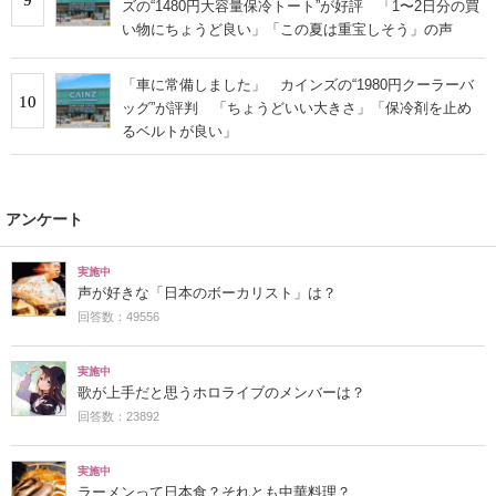
ズの“1480円大容量保冷トート”が好評 「1〜2日分の買
い物にちょうど良い」「この夏は重宝しそう」の声
「車に常備しました」 カインズの“1980円クーラーバ
10
ッグ”が評判 「ちょうどいい大きさ」「保冷剤を止め
るベルトが良い」
アンケート
実施中
声が好きな「日本のボーカリスト」は？
回答数：49556
実施中
歌が上手だと思うホロライブのメンバーは？
回答数：23892
実施中
ラーメンって日本食？それとも中華料理？