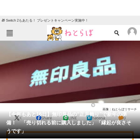
🎁 Switch 2もあたる！ プレゼントキャンペーン実施中！
ねとらぼメニュー
TOP
ニュース
エンタメ
クイズ
グルメ
地域
住まい
教育・育児
動物
リサーチ
ライフ
2025/12/15 12:00（公開）
画像：ねとらぼリサーチ
会員記事
【今年もあと16日】無印良品の“正月飾り”で新年の準
X
Share
LINE
hatena
0
備！ 「売り切れる前に購入しました」「縁起が良さそ
メディア
うです」
注目記事を集めた総合ページ