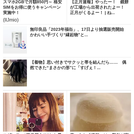
スマホ2GBで月額850円～ 格安
【正月速報】やったー！ 鏡餅
SIMをお得に使うキャンペーン
が工場から出荷されたよー！
実施中！
正月がくるよー！ | ね...
(IIJmio)
無印良品「2023年福缶」、17日より抽選販売開始
かわいい手づくり“縁起物”と...
【着物】思い付きでサクッと帯を結んだら…… 偶
然できた“まさかの形”に「すげぇ！...