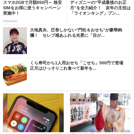
スマホ2GBで月額850円～ 格安
ディズニーの“平成最後のお正
SIMをお得に使うキャンペーン
月”を全力紹介！ 亥年の主役は
実施中！
「ライオンキング」プン...
PR(IIJmio)
大地真央、圧巻しかない“門松＆おせち”が豪華絢
爛！ セレブ感あふれる光景に「目が...
くら寿司から1人用おせち「こせち」500円で登場
正月はひっそりこれ食べて新年を...