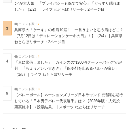
ン”が大人気 「プライバシーも保てて安心」「ぐっすり眠れま
した」（2/2） | ライフ ねとらぼリサーチ：2ページ目
コメント数：
7
3
兵庫県の「ケーキ」の名店10選！ 一番うまいと思う店はどこ？
【7月12日は「デコレーションケーキの日」！】（2/4） | 兵庫県
ねとらぼリサーチ：2ページ目
コメント数：
4
4
「車に常備しました」 カインズの“1980円クーラーバッグ”が評
判 「ちょうどいい大きさ」「保冷剤を止めるベルトが良い」
（1/5） | ライフ ねとらぼリサーチ
コメント数：
3
5
【バレーボール】ネーションズリーグ日本ラウンドで活躍を期待
している「日本男子バレー代表選手」は？【2026年版・人気投
票実施中】（投票結果） | スポーツ ねとらぼリサーチ