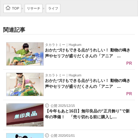
企業向けIT製品の総合サイト
TOP
リサーチ
ライフ
>
>
IT製品の技術・比較・事例
関連記事
製造業のIT導入・活用を支援
タカラトミー｜Hugkum
モノづくり技術者専門サイト
おかたづけもできる点がうれしい！ 動物の鳴き
声やセリフが盛りだくさんの「アニア ...
エレクトロニクス専門サイト
PR
電子設計の基本と応用
タカラトミー｜Hugkum
おかたづけもできる点がうれしい！ 動物の鳴き
声やセリフが盛りだくさんの「アニア ...
エネルギーの専門メディア
PR
建設×テクノロジーの最前線
公開 2025/12/15
【今年もあと16日】無印良品の“正月飾り”で新
ちょっと気になるネットの話題
年の準備！ 「売り切れる前に購入し...
公開 2020/01/01