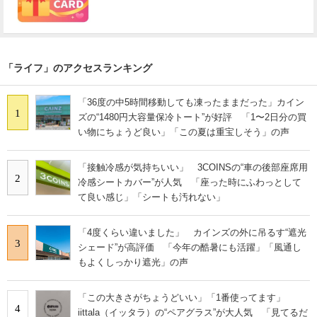
「ライフ」のアクセスランキング
「36度の中5時間移動しても凍ったままだった」カイン
1
ズの“1480円大容量保冷トート”が好評 「1〜2日分の買
い物にちょうど良い」「この夏は重宝しそう」の声
「接触冷感が気持ちいい」 3COINSの“車の後部座席用
2
冷感シートカバー”が人気 「座った時にふわっとして
て良い感じ」「シートも汚れない」
「4度くらい違いました」 カインズの外に吊るす“遮光
3
シェード”が高評価 「今年の酷暑にも活躍」「風通し
もよくしっかり遮光」の声
「この大きさがちょうどいい」「1番使ってます」
4
iittala（イッタラ）の“ペアグラス”が大人気 「見てるだ