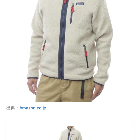
出典：
Amazon.co.jp