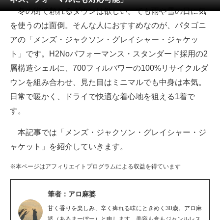
冬の街で頼れるダウンは欲しい。でも雨や雪の日に気
ITの今と未来を見通す
を使うのは面倒。そんな人におすすめなのが、パタゴニ
アの「メンズ・ジャクソン・グレイシャー・ジャケッ
スマホと通信の最新トレンド
ト」です。H2Noパフォーマンス・スタンダード採用の2
進化するPCとデバイスの未来
層構造シェルに、700フィルパワーの100%リサイクルダ
ウンを組み合わせ、見た目はミニマルでも中身は本気。
好きが集まる 比べて選べる
日常で暖かく、ドライで快適な着心地を狙える1着で
ビジネスと働き方のヒント
す。
AI活用のいまが分かる
本記事では「メンズ・ジャクソン・グレイシャー・ジ
ャケット」を紹介していきます。
企業ITのトレンドを詳説
※本ページはアフィリエイトプログラムによる収益を得ています
経営リーダーのコミュニティ
マーケ×ITの今がよく分かる
筆者：アロ麻婆
甘く香りを楽しみ、辛く痺れる味にときめく30歳。アロ麻
ITエンジニア向け専門サイト
婆（あろまーぼー）と申します。美容も食もジャンルレス