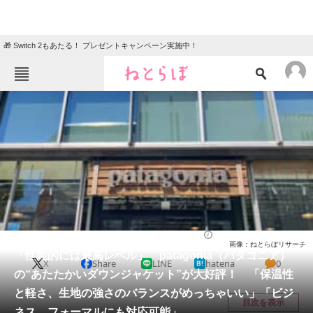
🎁 Switch 2もあたる！ プレゼントキャンペーン実施中！
ねとらぼメニュー
TOP
ニュース
エンタメ
クイズ
グルメ
地域
住まい
教育・育児
動物
リサーチ
ウェア
2025/12/16 11:40（公開）
画像：ねとらぼリサーチ
会員記事
「性能的には最高レベル」 patagonia（パタゴニア）
X
Share
LINE
hatena
0
の“あたたかいダウンジャケット”が大好評！ 「保温性
メディア
と軽さ、生地の強さのバランスがめっちゃいい」「ビジ
目次を表示
ネス、フォーマルにも対応可能」
注目記事を集めた総合ページ