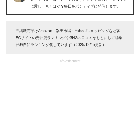
に愛し、ちぐはぐな毎日をポジティブに発信します。
企業向けIT製品の総合サイト
IT製品の技術・比較・事例
※掲載商品はAmazon・楽天市場・Yahoo!ショッピングなど各
製造業のIT導入・活用を支援
ECサイトの売れ筋ランキングやSNSの口コミをもとにして編集
部独自にランキング化しています（2025/12/15更新）
モノづくり技術者専門サイト
advertisement
エレクトロニクス専門サイト
電子設計の基本と応用
エネルギーの専門メディア
建設×テクノロジーの最前線
ちょっと気になるネットの話題