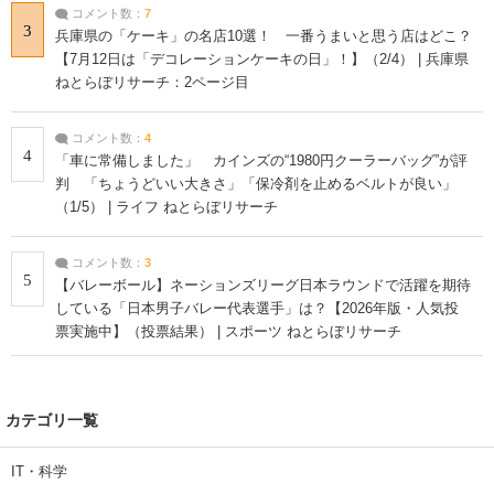
コメント数：
7
3
兵庫県の「ケーキ」の名店10選！ 一番うまいと思う店はどこ？
【7月12日は「デコレーションケーキの日」！】（2/4） | 兵庫県
ねとらぼリサーチ：2ページ目
コメント数：
4
4
「車に常備しました」 カインズの“1980円クーラーバッグ”が評
判 「ちょうどいい大きさ」「保冷剤を止めるベルトが良い」
（1/5） | ライフ ねとらぼリサーチ
コメント数：
3
5
【バレーボール】ネーションズリーグ日本ラウンドで活躍を期待
している「日本男子バレー代表選手」は？【2026年版・人気投
票実施中】（投票結果） | スポーツ ねとらぼリサーチ
カテゴリ一覧
IT・科学