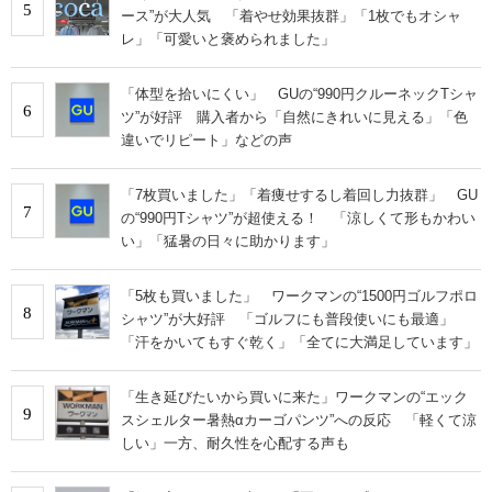
5
ース”が大人気 「着やせ効果抜群」「1枚でもオシャ
レ」「可愛いと褒められました」
「体型を拾いにくい」 GUの“990円クルーネックTシャ
6
ツ”が好評 購入者から「自然にきれいに見える」「色
違いでリピート」などの声
「7枚買いました」「着痩せするし着回し力抜群」 GU
7
の“990円Tシャツ”が超使える！ 「涼しくて形もかわい
い」「猛暑の日々に助かります」
「5枚も買いました」 ワークマンの“1500円ゴルフポロ
8
シャツ”が大好評 「ゴルフにも普段使いにも最適」
「汗をかいてもすぐ乾く」「全てに大満足しています」
「生き延びたいから買いに来た」ワークマンの“エック
9
スシェルター暑熱αカーゴパンツ”への反応 「軽くて涼
しい」一方、耐久性を心配する声も