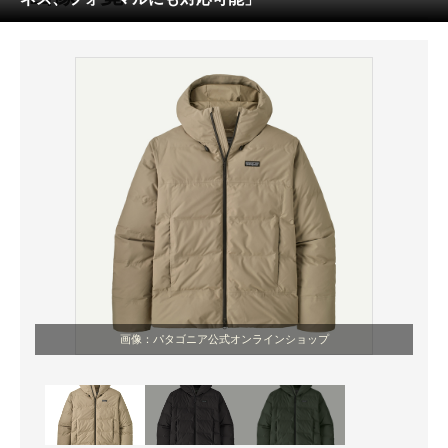
ITの今と未来を見通す
スマホと通信の最新トレンド
進化するPCとデバイスの未来
好きが集まる 比べて選べる
ビジネスと働き方のヒント
AI活用のいまが分かる
企業ITのトレンドを詳説
画像：パタゴニア公式オンラインショップ
経営リーダーのコミュニティ
マーケ×ITの今がよく分かる
ITエンジニア向け専門サイト