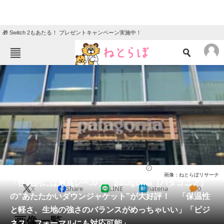
🎁 Switch 2もあたる！ プレゼントキャンペーン実施中！
ねとらぼメニュー
TOP
ニュース
エンタメ
クイズ
グルメ
地域
住まい
教育・育児
動物
リサーチ
ウェア
2025/12/16 11:40（公開）
画像：ねとらぼリサーチ
会員記事
「性能的には最高レベル」 patagonia（パタゴニア）
X
Share
LINE
hatena
0
の“あたたかいダウンジャケット”が大好評！ 「保温性
メディア
と軽さ、生地の強さのバランスがめっちゃいい」「ビジ
画像一覧
ネス、フォーマルにも対応可能」
注目記事を集めた総合ページ