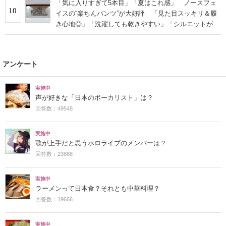
「気に入りすぎて5本目」「夏はこれ感」 ノースフェ
10
イスの“楽ちんパンツ”が大好評 「見た目スッキリ＆履
き心地◎」「洗濯しても乾きやすい」「シルエットがカ
ッコよく決まります」
アンケート
実施中
声が好きな「日本のボーカリスト」は？
回答数：49548
実施中
歌が上手だと思うホロライブのメンバーは？
回答数：23888
実施中
ラーメンって日本食？それとも中華料理？
回答数：19666
実施中