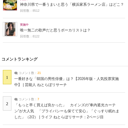
神奈川県で一番うまいと思う「横浜家系ラーメン店」はどこ？
回答数：8512
実施中
唯一無二の歌声だと思うボーカリストは？
回答数：8122
コメントランキング
コメント数：
21
1
一番好きな「韓国の男性俳優」は？【2026年版・人気投票実施
中】 | 芸能人 ねとらぼリサーチ
コメント数：
7
2
「もっと早く買えば良かった」 カインズの“車内遮光カーテ
ン”が大人気 「プライバシーも保てて安心」「ぐっすり眠れま
した」（2/2） | ライフ ねとらぼリサーチ：2ページ目