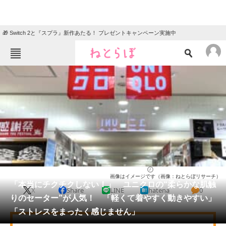
🎁 Switch 2と『スプラ』新作あたる！ プレゼントキャンペーン実施中
ねとらぼメニュー
TOP
ニュース
エンタメ
クイズ
グルメ
地域
住まい
教育・育児
動物
リサーチ
ファッション
2025/12/17 08:00（公開）
画像はイメージです（画像：ねとらぼリサーチ）
会員記事
「本当にチクチクしない！」 ユニクロの“柔らかな肌触
X
Share
LINE
hatena
0
りのセーター”が人気！ 「軽くて着やすく動きやすい」
メディア
「ストレスをまったく感じません」
注目記事を集めた総合ページ