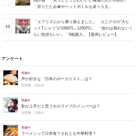
高評価 「丸っとしてかわいいと職場の人から好評」
「折りたたみ傘やペットボトルも楽々入る」
「エアリズムから乗り換えました」 ユニクロの“大ヒ
10
ットTシャツ”が1990円→1290円に 「他のは着れないく
らい気持ちいい」「8枚購入」【着用レビュー】
アンケート
実施中
声が好きな「日本のボーカリスト」は？
回答数：49319
実施中
歌が上手だと思うホロライブのメンバーは？
回答数：23823
実施中
ラーメンって日本食？それとも中華料理？