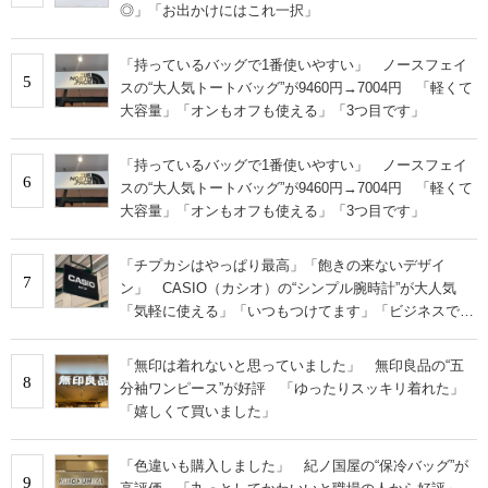
◎」「お出かけにはこれ一択」
「持っているバッグで1番使いやすい」 ノースフェイ
5
スの“大人気トートバッグ”が9460円→7004円 「軽くて
大容量」「オンもオフも使える」「3つ目です」
「持っているバッグで1番使いやすい」 ノースフェイ
6
スの“大人気トートバッグ”が9460円→7004円 「軽くて
大容量」「オンもオフも使える」「3つ目です」
「チプカシはやっぱり最高」「飽きの来ないデザイ
7
ン」 CASIO（カシオ）の“シンプル腕時計”が大人気
「気軽に使える」「いつもつけてます」「ビジネスでも
カジュアルでも◎」
「無印は着れないと思っていました」 無印良品の“五
8
分袖ワンピース”が好評 「ゆったりスッキリ着れた」
「嬉しくて買いました」
「色違いも購入しました」 紀ノ国屋の“保冷バッグ”が
9