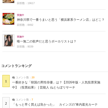
回答数：19617
実施中
神奈川県で一番うまいと思う「横浜家系ラーメン店」はどこ？
回答数：8492
実施中
唯一無二の歌声だと思うボーカリストは？
回答数：8039
コメントランキング
コメント数：
20
1
一番好きな「韓国の男性俳優」は？【2026年版・人気投票実施
中】（投票結果） | 芸能人 ねとらぼリサーチ
コメント数：
7
2
「もっと早く買えば良かった」 カインズの“車内遮光カーテ