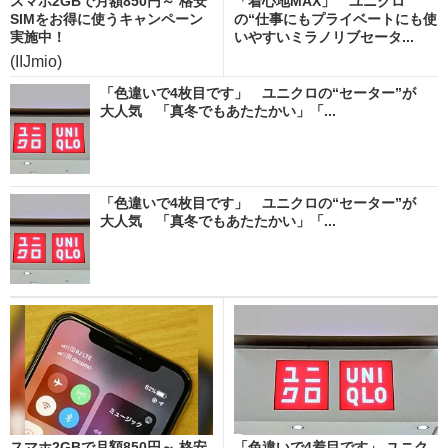
スマホ2GBで月額850円～ 格安
「着心地MAX」 ユニクロ
SIMをお得に使うキャンペーン
の“仕事にもプライベートにも使
実施中！
いやすいミラノリブセータ...
(IIJmio)
「色違いで4枚目です」 ユニクロの“セーター”が
大人気 「真冬でもあたたかい」「...
「色違いで4枚目です」 ユニクロの“セーター”が
大人気 「真冬でもあたたかい」「...
スマホ2GBで月額850円～ 格安
「色違いで4着目です」 ユニク