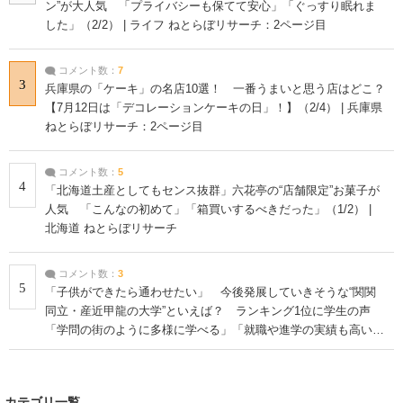
ン”が大人気 「プライバシーも保てて安心」「ぐっすり眠れま
した」（2/2） | ライフ ねとらぼリサーチ：2ページ目
コメント数：
7
3
兵庫県の「ケーキ」の名店10選！ 一番うまいと思う店はどこ？
【7月12日は「デコレーションケーキの日」！】（2/4） | 兵庫県
ねとらぼリサーチ：2ページ目
コメント数：
5
4
「北海道土産としてもセンス抜群」六花亭の“店舗限定”お菓子が
人気 「こんなの初めて」「箱買いするべきだった」（1/2） |
北海道 ねとらぼリサーチ
コメント数：
3
5
「子供ができたら通わせたい」 今後発展していきそうな“関関
同立・産近甲龍の大学”といえば？ ランキング1位に学生の声
「学問の街のように多様に学べる」「就職や進学の実績も高い」
| 大学 ねとらぼリサーチ
カテゴリ一覧