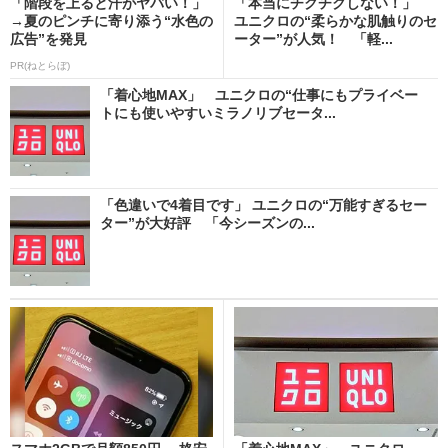
「階段を上ると汗がヤバい！」
「本当にチクチクしない！」
→夏のピンチに寄り添う“水色の
ユニクロの“柔らかな肌触りのセ
広告”を発見
ーター”が人気！ 「軽...
PR(ねとらぼ)
「着心地MAX」 ユニクロの“仕事にもプライベー
トにも使いやすいミラノリブセータ...
「色違いで4着目です」 ユニクロの“万能すぎるセー
ター”が大好評 「今シーズンの...