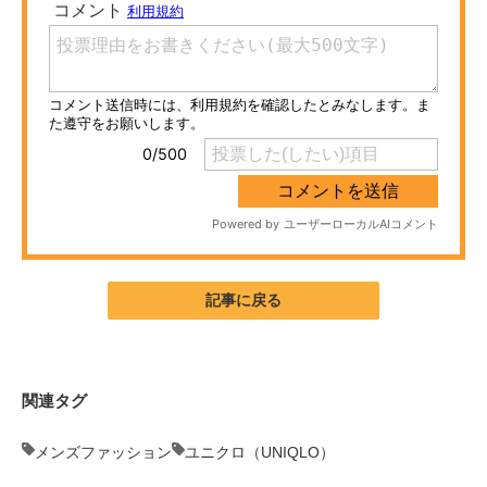
ITの今と未来を見通す
スマホと通信の最新トレンド
進化するPCとデバイスの未来
好きが集まる 比べて選べる
ビジネスと働き方のヒント
AI活用のいまが分かる
記事に戻る
企業ITのトレンドを詳説
経営リーダーのコミュニティ
関連タグ
マーケ×ITの今がよく分かる
メンズファッション
ユニクロ（UNIQLO）
ITエンジニア向け専門サイト