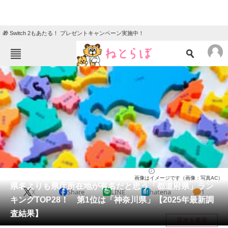
🎁 Switch 2もあたる！ プレゼントキャンペーン実施中！
ねとらぼメニュー
TOP
ニュース
エンタメ
クイズ
グルメ
地域
住まい
教育・育児
動物
リサーチ
ライフ
2025/12/22 18:30（公開）
画像はイメージです（画像：写真AC）
会員記事
県名よりも県庁所在地が有名だと思う「都道府県」ラン
X
Share
LINE
hatena
1
キングTOP28！ 第1位は「神奈川県」【2025年最新調
メディア
査結果】
目次を表示
注目記事を集めた総合ページ