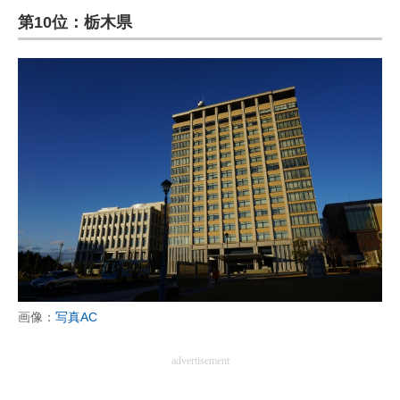
第10位：栃木県
ITの今と未来を見通す
スマホと通信の最新トレンド
進化するPCとデバイスの未来
好きが集まる 比べて選べる
ビジネスと働き方のヒント
AI活用のいまが分かる
企業ITのトレンドを詳説
経営リーダーのコミュニティ
画像：
写真AC
マーケ×ITの今がよく分かる
advertisement
ITエンジニア向け専門サイト