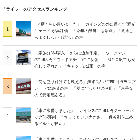
「ライフ」のアクセスランキング
「4度くらい違いました」 カインズの外に吊るす“遮光
1
シェード”が高評価 「今年の酷暑にも活躍」「風通し
もよくしっかり遮光」の声
「家族分3脚購入、さらに追加予定」 ワークマン
2
の“1900円アウトドアチェア”に反響 「90キロ級でも安
心して座れた」「キャンプの1軍」の声
「何を盛り付けても映える」無印良品の“990円ガラスプ
3
レート”に絶賛の声 「夏にぴったりのお皿」「厚手な
ので安定感ある」
「車に常備しました」 カインズの“1980円クーラーバ
4
ッグ”が評判 「ちょうどいい大きさ」「保冷剤を止め
るベルトが良い」
「車に常備しました」 カインズの“1980円クーラーバ