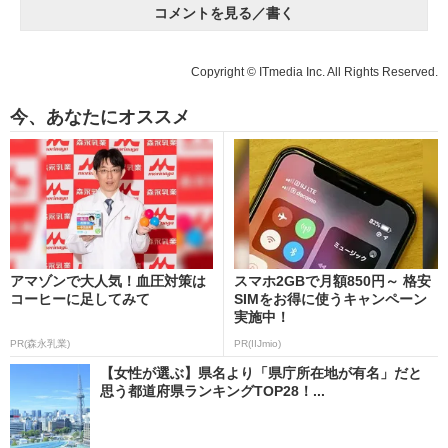
コメントを見る／書く
Copyright © ITmedia Inc. All Rights Reserved.
今、あなたにオススメ
アマゾンで大人気！血圧対策は
スマホ2GBで月額850円～ 格安
コーヒーに足してみて
SIMをお得に使うキャンペーン
実施中！
PR(森永乳業)
PR(IIJmio)
【女性が選ぶ】県名より「県庁所在地が有名」だと
思う都道府県ランキングTOP28！...