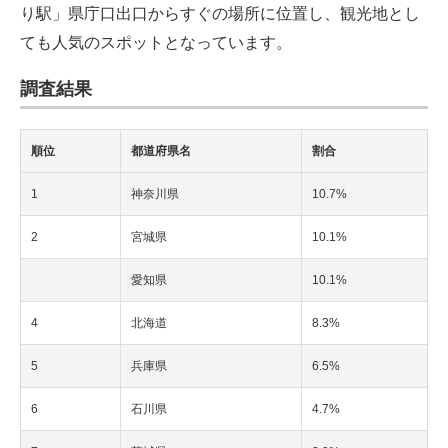
り駅」県庁口出口からすぐの場所に位置し、観光地とし
ても人気のスポットとなっています。
調査結果
順位
都道府県名
割合
1
神奈川県
10.7%
2
宮城県
10.1%
愛知県
10.1%
4
北海道
8.3%
5
兵庫県
6.5%
6
石川県
4.7%