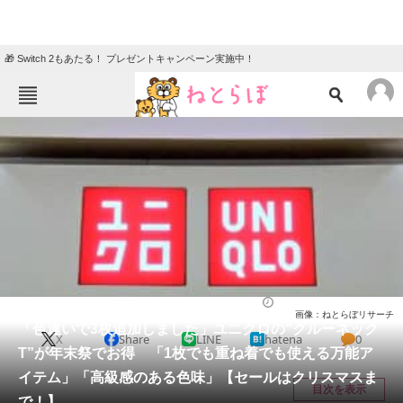
🎁 Switch 2もあたる！ プレゼントキャンペーン実施中！
ねとらぼメニュー
TOP
ニュース
エンタメ
クイズ
グルメ
地域
住まい
教育・育児
動物
リサーチ
ウェア
2025/12/23 22:00（公開）
画像：ねとらぼリサーチ
会員記事
「色違いで3枚追加しました」ユニクロの“クルーネック
X
Share
LINE
hatena
0
T”が年末祭でお得 「1枚でも重ね着でも使える万能ア
メディア
イテム」「高級感のある色味」【セールはクリスマスま
目次を表示
で！】
注目記事を集めた総合ページ