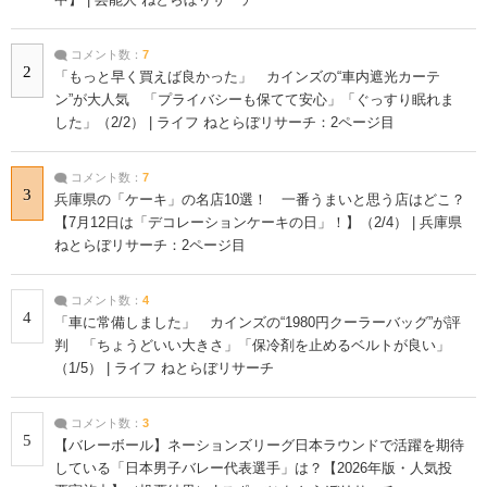
中】 | 芸能人 ねとらぼリサーチ
コメント数：
7
2
「もっと早く買えば良かった」 カインズの“車内遮光カーテ
ン”が大人気 「プライバシーも保てて安心」「ぐっすり眠れま
した」（2/2） | ライフ ねとらぼリサーチ：2ページ目
コメント数：
7
3
兵庫県の「ケーキ」の名店10選！ 一番うまいと思う店はどこ？
【7月12日は「デコレーションケーキの日」！】（2/4） | 兵庫県
ねとらぼリサーチ：2ページ目
コメント数：
4
4
「車に常備しました」 カインズの“1980円クーラーバッグ”が評
判 「ちょうどいい大きさ」「保冷剤を止めるベルトが良い」
（1/5） | ライフ ねとらぼリサーチ
コメント数：
3
5
【バレーボール】ネーションズリーグ日本ラウンドで活躍を期待
している「日本男子バレー代表選手」は？【2026年版・人気投