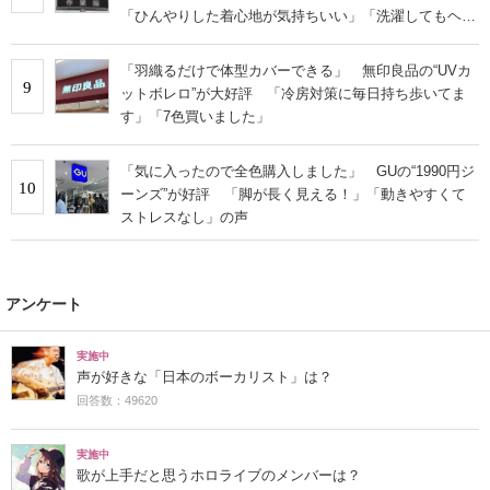
「ひんやりした着心地が気持ちいい」「洗濯してもヘタ
らない」
「羽織るだけで体型カバーできる」 無印良品の“UVカ
9
ットボレロ”が大好評 「冷房対策に毎日持ち歩いてま
す」「7色買いました」
「気に入ったので全色購入しました」 GUの“1990円ジ
10
ーンズ”が好評 「脚が長く見える！」「動きやすくて
ストレスなし」の声
アンケート
実施中
声が好きな「日本のボーカリスト」は？
回答数：49620
実施中
歌が上手だと思うホロライブのメンバーは？