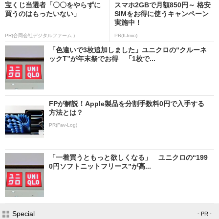
宝くじ当選者「〇〇をやらずに
スマホ2GBで月額850円～ 格安
買うのはもったいない」
SIMをお得に使うキャンペーン
実施中！
PR(合同会社デジタルファーム )
PR(IIJmio)
「色違いで3枚追加しました」ユニクロの“クルーネ
ックT”が年末祭でお得 「1枚で...
FPが解説！Apple製品を分割手数料0円で入手する
方法とは？
PR(Fav-Log)
「一着買うともっと欲しくなる」 ユニクロの“199
0円ソフトニットフリース”が高...
Special
- PR -