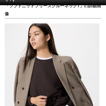
「ソフトニットフリースクルーネックT」の詳細画
ITの今と未来を見通す
像
スマホと通信の最新トレンド
進化するPCとデバイスの未来
好きが集まる 比べて選べる
ビジネスと働き方のヒント
AI活用のいまが分かる
企業ITのトレンドを詳説
経営リーダーのコミュニティ
マーケ×ITの今がよく分かる
ITエンジニア向け専門サイト