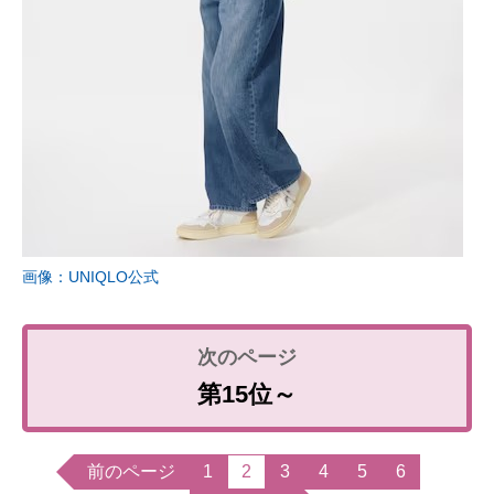
画像：UNIQLO公式
第15位～
前のページ
1
2
3
4
5
6