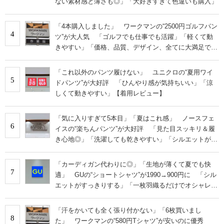
ない素材感と薄さも◎」「大好きすぎて色違いも購入」
「4本購入しました」 ワークマンの“2500円ゴルフパン
4
ツ”が大人気 「ゴルフでも仕事でも活躍」「軽くて動
きやすい」「価格、品質、デザイン、全てに大満足で
す」
「これ以外のパンツ履けない」 ユニクロの“夏用ワイ
5
ドパンツ”が大好評 「ひんやり感が気持ちいい」「涼
しくて動きやすい」【着用レビュー】
「気に入りすぎて5本目」「夏はこれ感」 ノースフェ
6
イスの“楽ちんパンツ”が大好評 「見た目スッキリ＆履
き心地◎」「洗濯しても乾きやすい」「シルエットがカ
ッコよく決まります」
「カーディガン代わりに◎」「生地が薄くて夏でも快
7
適」 GUの“ショートシャツ”が1990→900円に 「シル
エットがすっきりする」「一枚羽織るだけでオシャレに
見える」
「汗をかいても全く張り付かない」「6枚買いまし
8
た」 ワークマンの“580円Tシャツ”が安いのに優秀