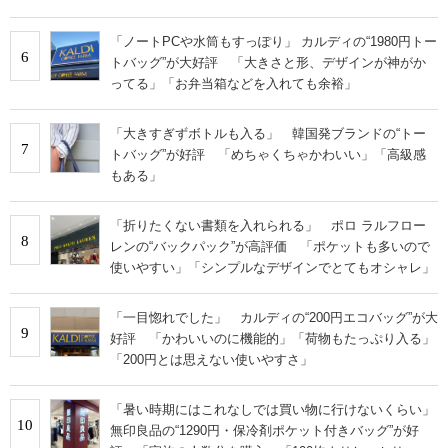
「ノートPCや水筒もすっぽり」 カルディの“1980円トー
6
トバッグ”が大好評 「大きさと形、デザインが神がか
ってる」「お弁当箱などを入れても余裕」
「大きすぎずボトルも入る」 韓国発ブランドの“トー
7
トバッグ”が好評 「めちゃくちゃかわいい」「高級感
もある」
「折りたくない書類を入れられる」 ポロ ラルフロー
8
レンの“バックパック”が高評価 「ポケットも多いので
使いやすい」「シンプルなデザインでとてもオシャレ」
「一目惚れでした」 カルディの“200円エコバッグ”が大
9
好評 「かわいいのに機能的」「荷物もたっぷり入る」
「200円とは思えない使いやすさ」
「暑い時期にはこれなしでは買い物に行けないくらい」
10
無印良品の“1290円・保冷剤ポケット付きバッグ”が好