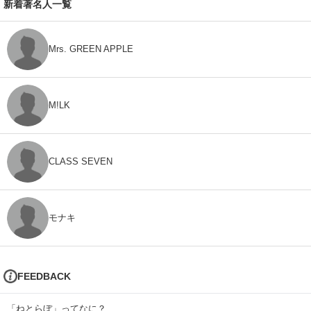
新着著名人一覧
Mrs. GREEN APPLE
M!LK
CLASS SEVEN
モナキ
FEEDBACK
「ねとらぼ」ってなに？