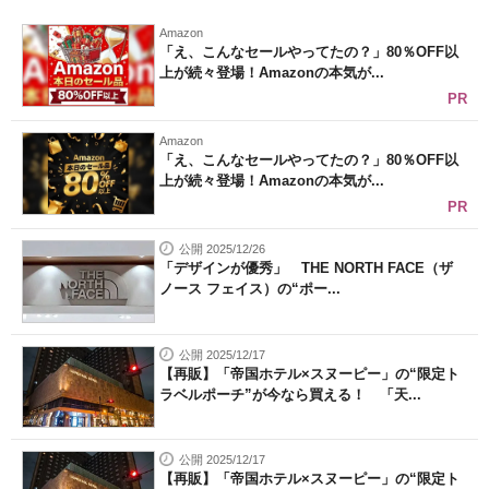
企業向けIT製品の総合サイト
Amazon
「え、こんなセールやってたの？」80％OFF以
上が続々登場！Amazonの本気が...
IT製品の技術・比較・事例
PR
製造業のIT導入・活用を支援
Amazon
「え、こんなセールやってたの？」80％OFF以
モノづくり技術者専門サイト
上が続々登場！Amazonの本気が...
PR
エレクトロニクス専門サイト
公開 2025/12/26
電子設計の基本と応用
「デザインが優秀」 THE NORTH FACE（ザ
ノース フェイス）の“ポー...
エネルギーの専門メディア
建設×テクノロジーの最前線
公開 2025/12/17
【再販】「帝国ホテル×スヌーピー」の“限定ト
ラベルポーチ”が今なら買える！ 「天...
ちょっと気になるネットの話題
公開 2025/12/17
【再販】「帝国ホテル×スヌーピー」の“限定ト