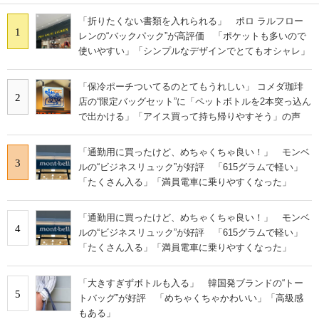
「折りたくない書類を入れられる」 ポロ ラルフロー
1
レンの“バックパック”が高評価 「ポケットも多いので
使いやすい」「シンプルなデザインでとてもオシャレ」
「保冷ポーチついてるのとてもうれしい」 コメダ珈琲
2
店の“限定バッグセット”に「ペットボトルを2本突っ込ん
で出かける」「アイス買って持ち帰りやすそう」の声
「通勤用に買ったけど、めちゃくちゃ良い！」 モンベ
3
ルの“ビジネスリュック”が好評 「615グラムで軽い」
「たくさん入る」「満員電車に乗りやすくなった」
「通勤用に買ったけど、めちゃくちゃ良い！」 モンベ
4
ルの“ビジネスリュック”が好評 「615グラムで軽い」
「たくさん入る」「満員電車に乗りやすくなった」
「大きすぎずボトルも入る」 韓国発ブランドの“トー
5
トバッグ”が好評 「めちゃくちゃかわいい」「高級感
もある」