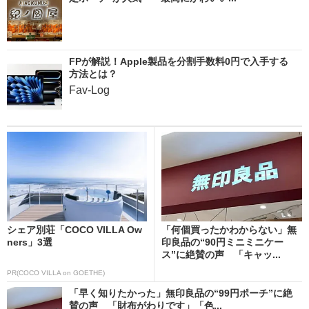
FPが解説！Apple製品を分割手数料0円で入手する
方法とは？
Fav-Log
シェア別荘「COCO VILLA Ow
「何個買ったかわからない」無
ners」3選
印良品の“90円ミニミニケー
ス”に絶賛の声 「キャッ...
PR(COCO VILLA on GOETHE)
「早く知りたかった」無印良品の“99円ポーチ”に絶
賛の声 「財布がわりです」「色...