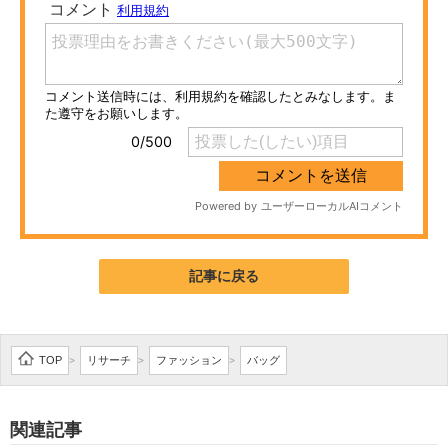
ITの今と未来を見通す
スマホと通信の最新トレンド
進化するPCとデバイスの未来
好きが集まる 比べて選べる
ビジネスと働き方のヒント
AI活用のいまが分かる
記事に戻る
企業ITのトレンドを詳説
経営リーダーのコミュニティ
TOP
リサーチ
ファッション
バッグ
>
>
>
マーケ×ITの今がよく分かる
関連記事
ITエンジニア向け専門サイト