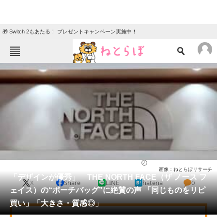
🎁 Switch 2もあたる！ プレゼントキャンペーン実施中！
ねとらぼメニュー
TOP
ニュース
エンタメ
クイズ
グルメ
地域
住まい
教育・育児
動物
リサーチ
バッグ
2025/12/26 15:00（公開）
画像：ねとらぼリサーチ
会員記事
「デザインが優秀」 THE NORTH FACE（ザ ノース フ
X
Share
LINE
hatena
0
ェイス）の“ポーチバッグ”に絶賛の声 「同じものをリピ
メディア
買い」「大きさ・質感◎」
注目記事を集めた総合ページ