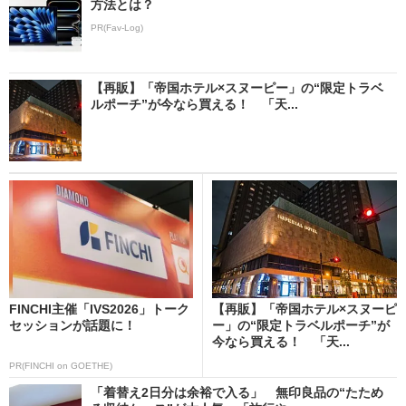
方法とは？
PR(Fav-Log)
【再販】「帝国ホテル×スヌーピー」の“限定トラベ
ルポーチ”が今なら買える！ 「天...
FINCHI主催「IVS2026」トーク
【再販】「帝国ホテル×スヌーピ
セッションが話題に！
ー」の“限定トラベルポーチ”が
今なら買える！ 「天...
PR(FINCHI on GOETHE)
「着替え2日分は余裕で入る」 無印良品の“たため