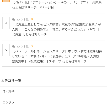
【7月12日は「デコレーションケーキの日」！】（2/4） | 兵庫県
ねとらぼリサーチ：2ページ目
コメント数：
5
4
「北海道土産としてもセンス抜群」六花亭の“店舗限定”お菓子が
人気 「こんなの初めて」「箱買いするべきだった」（1/2） |
北海道 ねとらぼリサーチ
コメント数：
3
5
【バレーボール】ネーションズリーグ日本ラウンドで活躍を期待
している「日本男子バレー代表選手」は？【2026年版・人気投
票実施中】（投票結果） | スポーツ ねとらぼリサーチ
カテゴリ一覧
IT・科学
エンタメ