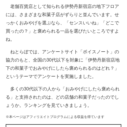
老舗百貨店として知られる伊勢丹新宿店の地下フロア
ITの今と未来を見通す
には、さまざまな和菓子店がずらりと並んでいます。せ
っかくおみやげを選ぶなら、「センスいいね」「どこで
スマホと通信の最新トレンド
買ったの？」と褒められる一品を選びたいところですよ
進化するPCとデバイスの未来
ね。
好きが集まる 比べて選べる
ねとらぼでは、アンケートサイト「ボイスノート」の
協力のもと、全国の30代以下を対象に「伊勢丹新宿店地
ビジネスと働き方のヒント
下の和菓子でおみやげにしたら褒められるのはどれ？」
AI活用のいまが分かる
というテーマでアンケートを実施しました。
企業ITのトレンドを詳説
多くの30代以下の人から「おみやげにしたら褒められ
る」と支持されたのは、どの店舗の和菓子だったのでし
経営リーダーのコミュニティ
ょうか。ランキングを見ていきましょう。
マーケ×ITの今がよく分かる
※本ページはアフィリエイトプログラムによる収益を得ています
ITエンジニア向け専門サイト