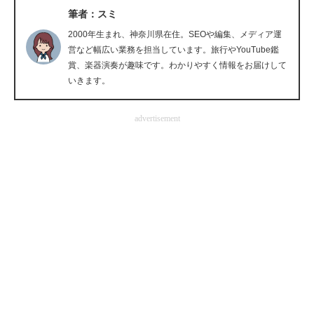
筆者：スミ
企業向けIT製品の総合サイト
2000年生まれ、神奈川県在住。SEOや編集、メディア運
IT製品の技術・比較・事例
営など幅広い業務を担当しています。旅行やYouTube鑑
賞、楽器演奏が趣味です。わかりやすく情報をお届けして
製造業のIT導入・活用を支援
いきます。
モノづくり技術者専門サイト
advertisement
エレクトロニクス専門サイト
電子設計の基本と応用
エネルギーの専門メディア
建設×テクノロジーの最前線
ちょっと気になるネットの話題