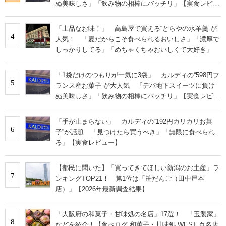
ぬ美味しさ」「飲み物の相棒にバッチリ」【実食レビュ
ー】
「上品なお味！」 高島屋で買える“とらやの水羊羹”が
4
人気！ 「夏だからこそ食べられるおいしさ」「濃厚で
しっかりしてる」「めちゃくちゃおいしくて大好き」
「1袋だけのつもりが一気に3袋」 カルディの“598円フ
5
ランス産お菓子”が大人気 「デパ地下スイーツに負け
ぬ美味しさ」「飲み物の相棒にバッチリ」【実食レビュ
ー】
「手が止まらない」 カルディの“192円カリカリお菓
6
子”が話題 「見つけたら買うべき」「無限に食べられ
る」【実食レビュー】
【都民に聞いた】「買ってきてほしい新潟のお土産」ラ
7
ンキングTOP21！ 第1位は「笹だんご（田中屋本
店）」【2026年最新調査結果】
「大阪府の和菓子・甘味処の名店」17選！ 「玉製家」
8
などを紹介！【食べログ 和菓子・甘味処 WEST 百名店