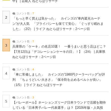
中】 | 芸能人 ねとらぼリサーチ
コメント数：
7
2
「もっと早く買えば良かった」 カインズの“車内遮光カーテ
ン”が大人気 「プライバシーも保てて安心」「ぐっすり眠れま
した」（2/2） | ライフ ねとらぼリサーチ：2ページ目
コメント数：
7
3
兵庫県の「ケーキ」の名店10選！ 一番うまいと思う店はどこ？
【7月12日は「デコレーションケーキの日」！】（2/4） | 兵庫県
ねとらぼリサーチ：2ページ目
コメント数：
4
4
「車に常備しました」 カインズの“1980円クーラーバッグ”が評
判 「ちょうどいい大きさ」「保冷剤を止めるベルトが良い」
（1/5） | ライフ ねとらぼリサーチ
コメント数：
3
5
【バレーボール】ネーションズリーグ日本ラウンドで活躍を期待
している「日本男子バレー代表選手」は？【2026年版・人気投