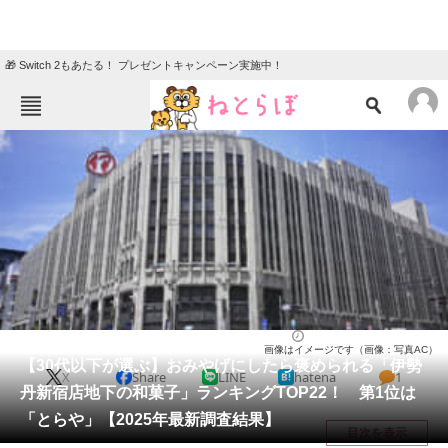
🎁 Switch 2もあたる！ プレゼントキャンペーン実施中！
ねとらぼメニュー
TOP
ニュース
エンタメ
クイズ
グルメ
地域
住まい
教育・育児
動物
リサーチ
お菓子
2026/01/11 12:00（公開）
画像はイメージです（画像：写真AC）
会員記事
【30代以下が選ぶ】おみやげにしたら褒められる「伊勢
X
Share
LINE
hatena
1
丹新宿店地下の和菓子」ランキングTOP22！ 第1位は
メディア
「とらや」【2025年最新調査結果】
目次を表示
注目記事を集めた総合ページ