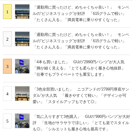
「通勤用に買ったけど、めちゃくちゃ良い！」 モンベ
1
ルの“ビジネスリュック”が好評 「615グラムで軽い」
「たくさん入る」「満員電車に乗りやすくなった」
「通勤用に買ったけど、めちゃくちゃ良い！」 モンベ
2
ルの“ビジネスリュック”が好評 「615グラムで軽い」
「たくさん入る」「満員電車に乗りやすくなった」
「4本も買いました」 GUの“2990円パンツ”が大人気
3
「脚が細く見える」「とても柔らかく履き心地抜群」
「仕事でもプライベートでも重宝します」
「3色全部買いました」 ニコアンドの“2799円厚底サン
4
ダル”が大人気 「履きやすくて軽い」「デザインが可
愛い」「スタイルアップもできて◎」
「気に入りすぎて3色購入」 GUの“990円パンツ”が大好
5
評 「生地がサラサラで涼しい」「とても楽でスタイル
も◎」「シルエットも履き心地も最高です」