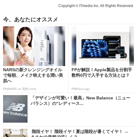
Copyright © ITmedia Inc. All Rights Reserved.
今、あなたにオススメ
NARSの新クレンジングオイル
FPが解説！Apple製品を分割手
で毎朝、メイク映えする潤い美
数料0円で入手する方法とは？
肌へ
PR(NARS on 美的.com)
PR(Fav-Log)
「デザインが可愛い！最高」New Balance（ニュー
バランス）の“レディース...
階段イヤ！ 階段イヤ！夏は階段が暑くてイヤ！ →
まさかの発想で涼しく？