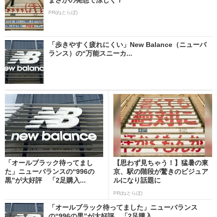
PR(ねとらぼ)
「歩きやすく疲れにくい」New Balance（ニューバ
ランス）の“万能スニーカ...
「オールブラック待ってまし
【思わず見ちゃう！】猛暑の東
た」ニューバランスの“996の
京、駅の階段が驚きのビジュア
黒”が大好評 「2足購入...
ルになり話題に
PR(ねとらぼ)
「オールブラック待ってました」ニューバランス
の“996の黒”が大好評 「2足購入...