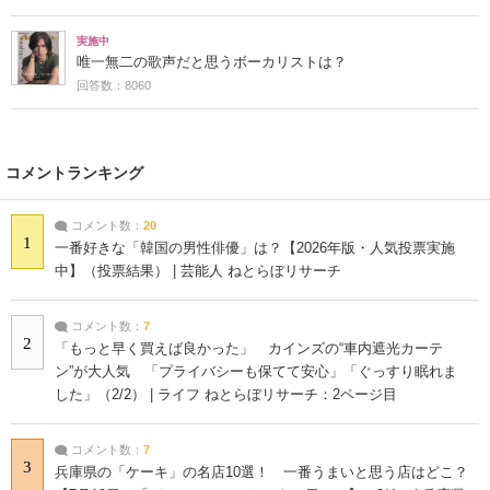
実施中
唯一無二の歌声だと思うボーカリストは？
回答数：8060
コメントランキング
コメント数：
20
1
一番好きな「韓国の男性俳優」は？【2026年版・人気投票実施
中】（投票結果） | 芸能人 ねとらぼリサーチ
コメント数：
7
2
「もっと早く買えば良かった」 カインズの“車内遮光カーテ
ン”が大人気 「プライバシーも保てて安心」「ぐっすり眠れま
した」（2/2） | ライフ ねとらぼリサーチ：2ページ目
コメント数：
7
3
兵庫県の「ケーキ」の名店10選！ 一番うまいと思う店はどこ？