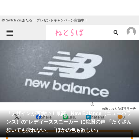
🎁 Switch 2もあたる！ プレゼントキャンペーン実施中！
ねとらぼメニュー
TOP
ニュース
エンタメ
クイズ
グルメ
地域
住まい
教育・育児
動物
リサーチ
ファッション
2026/01/17 14:00（公開）
画像：ねとらぼリサーチ
会員記事
「デザインが可愛い！最高」New Balance（ニューバラ
X
Share
LINE
hatena
0
ンス）の“レディーススニーカー”に絶賛の声 「たくさん
メディア
歩いても疲れない」「ほかの色も欲しい」
注目記事を集めた総合ページ