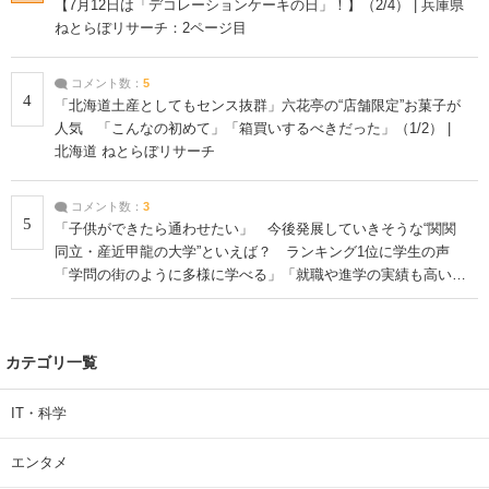
【7月12日は「デコレーションケーキの日」！】（2/4） | 兵庫県
ねとらぼリサーチ：2ページ目
コメント数：
5
4
「北海道土産としてもセンス抜群」六花亭の“店舗限定”お菓子が
人気 「こんなの初めて」「箱買いするべきだった」（1/2） |
北海道 ねとらぼリサーチ
コメント数：
3
5
「子供ができたら通わせたい」 今後発展していきそうな“関関
同立・産近甲龍の大学”といえば？ ランキング1位に学生の声
「学問の街のように多様に学べる」「就職や進学の実績も高い」
| 大学 ねとらぼリサーチ
カテゴリ一覧
IT・科学
エンタメ