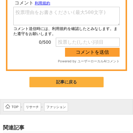
ITの今と未来を見通す
スマホと通信の最新トレンド
進化するPCとデバイスの未来
好きが集まる 比べて選べる
ビジネスと働き方のヒント
AI活用のいまが分かる
記事に戻る
企業ITのトレンドを詳説
経営リーダーのコミュニティ
TOP
リサーチ
ファッション
>
>
マーケ×ITの今がよく分かる
関連記事
ITエンジニア向け専門サイト