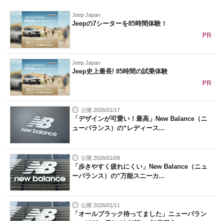
企業向けIT製品の総合サイト
Jeep Japan
Jeepの7シーターを85時間体験！
IT製品の技術・比較・事例
PR
製造業のIT導入・活用を支援
Jeep Japan
Jeep史上最長! 85時間の試乗体験
モノづくり技術者専門サイト
PR
エレクトロニクス専門サイト
公開 2026/01/17
電子設計の基本と応用
「デザインが可愛い！最高」New Balance（ニ
ューバランス）の“レディース...
エネルギーの専門メディア
公開 2026/01/09
建設×テクノロジーの最前線
「歩きやすく疲れにくい」New Balance（ニュ
ーバランス）の“万能スニーカ...
ちょっと気になるネットの話題
公開 2026/01/11
「オールブラック待ってました」ニューバラン