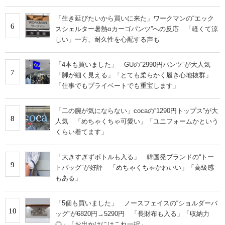
「生き延びたいから買いに来た」ワークマンの“エック
6
スシェルター暑熱αカーゴパンツ”への反応 「軽くて涼
しい」一方、耐久性を心配する声も
「4本も買いました」 GUの“2990円パンツ”が大人気
7
「脚が細く見える」「とても柔らかく履き心地抜群」
「仕事でもプライベートでも重宝します」
「二の腕が気にならない」cocaの“1290円トップス”が大
8
人気 「めちゃくちゃ可愛い」「ユニフォームかという
くらい着てます」
「大きすぎずボトルも入る」 韓国発ブランドの“トー
9
トバッグ”が好評 「めちゃくちゃかわいい」「高級感
もある」
「5個も買いました」 ノースフェイスの“ショルダーバ
10
ッグ”が6820円→5290円 「長財布も入る」「収納力
◎」「お出かけにはこれ一択」