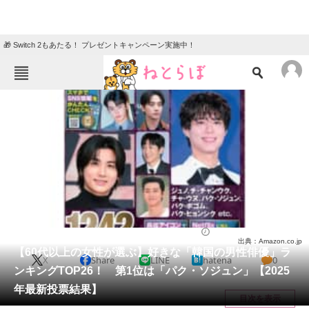
🎁 Switch 2もあたる！ プレゼントキャンペーン実施中！
ねとらぼメニュー
TOP
ニュース
エンタメ
クイズ
グルメ
地域
住まい
教育・育児
動物
リサーチ
芸能人
2026/01/24 23:10（公開）
出典：Amazon.co.jp
会員記事
【60代以上の女性が選ぶ】好きな「韓国の男性俳優」ラ
X
Share
LINE
hatena
0
ンキングTOP26！ 第1位は「パク・ソジュン」【2025
メディア
年最新投票結果】
目次を表示
注目記事を集めた総合ページ