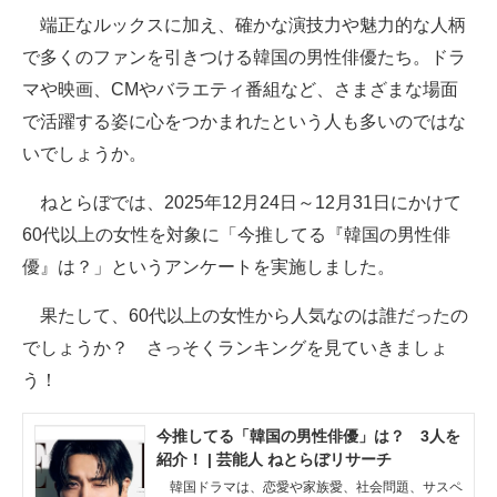
端正なルックスに加え、確かな演技力や魅力的な人柄
ITの今と未来を見通す
で多くのファンを引きつける韓国の男性俳優たち。ドラ
マや映画、CMやバラエティ番組など、さまざまな場面
スマホと通信の最新トレンド
で活躍する姿に心をつかまれたという人も多いのではな
進化するPCとデバイスの未来
いでしょうか。
好きが集まる 比べて選べる
ねとらぼでは、2025年12月24日～12月31日にかけて
60代以上の女性を対象に「今推してる『韓国の男性俳
ビジネスと働き方のヒント
優』は？」というアンケートを実施しました。
AI活用のいまが分かる
果たして、60代以上の女性から人気なのは誰だったの
企業ITのトレンドを詳説
でしょうか？ さっそくランキングを見ていきましょ
う！
経営リーダーのコミュニティ
マーケ×ITの今がよく分かる
今推してる「韓国の男性俳優」は？ 3人を
紹介！ | 芸能人 ねとらぼリサーチ
ITエンジニア向け専門サイト
韓国ドラマは、恋愛や家族愛、社会問題、サスペ