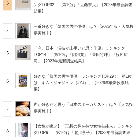
3
ングTOP32！ 第1位は「近藤奈央」【2023年最新調査
結果】
一番好きな「韓国の男性俳優」は？【2026年版・人気投
4
票実施中】
「今、日本一演技が上手いと思う俳優」ランキング
5
TOP14！ 第1位は「阿部寛」「菅田将暉」「役所広
司」【2023年最新調査結果】
好きな「韓国の男性俳優」ランキングTOP29！ 第1位
6
は「キム・ジェジュン（JYJ）」【2026年最新投票結
果】
声が好きだと思う「日本のボーカリスト」は？【人気投
7
票実施中】
【女性が選ぶ】「理想の鼻を持つ女性芸能人」ランキン
8
グTOP6！ 第1位は「北川景子」【2023年最新調査結