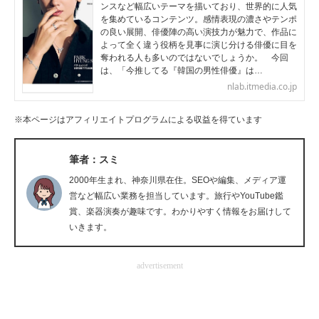
ンスなど幅広いテーマを描いており、世界的に人気
企業向けIT製品の総合サイト
を集めているコンテンツ。感情表現の濃さやテンポ
の良い展開、俳優陣の高い演技力が魅力で、作品に
よって全く違う役柄を見事に演じ分ける俳優に目を
IT製品の技術・比較・事例
奪われる人も多いのではないでしょうか。 今回
は、「今推してる『韓国の男性俳優』は…
製造業のIT導入・活用を支援
nlab.itmedia.co.jp
モノづくり技術者専門サイト
※本ページはアフィリエイトプログラムによる収益を得ています
エレクトロニクス専門サイト
筆者：スミ
電子設計の基本と応用
2000年生まれ、神奈川県在住。SEOや編集、メディア運
営など幅広い業務を担当しています。旅行やYouTube鑑
エネルギーの専門メディア
賞、楽器演奏が趣味です。わかりやすく情報をお届けして
いきます。
建設×テクノロジーの最前線
ちょっと気になるネットの話題
advertisement