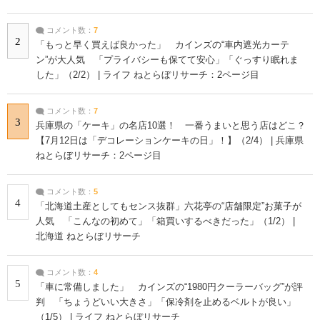
コメント数：
7
2
「もっと早く買えば良かった」 カインズの“車内遮光カーテ
ン”が大人気 「プライバシーも保てて安心」「ぐっすり眠れま
した」（2/2） | ライフ ねとらぼリサーチ：2ページ目
コメント数：
7
3
兵庫県の「ケーキ」の名店10選！ 一番うまいと思う店はどこ？
【7月12日は「デコレーションケーキの日」！】（2/4） | 兵庫県
ねとらぼリサーチ：2ページ目
コメント数：
5
4
「北海道土産としてもセンス抜群」六花亭の“店舗限定”お菓子が
人気 「こんなの初めて」「箱買いするべきだった」（1/2） |
北海道 ねとらぼリサーチ
コメント数：
4
5
「車に常備しました」 カインズの“1980円クーラーバッグ”が評
判 「ちょうどいい大きさ」「保冷剤を止めるベルトが良い」
（1/5） | ライフ ねとらぼリサーチ