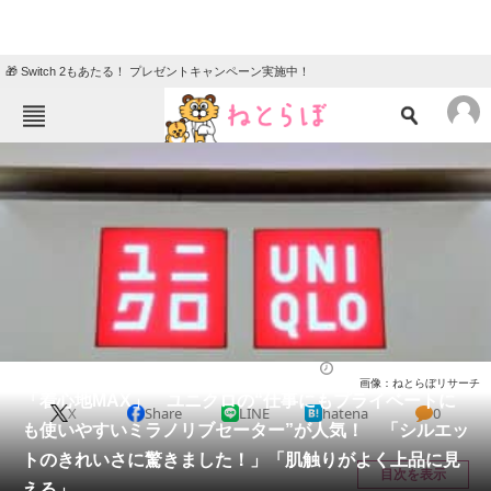
🎁 Switch 2もあたる！ プレゼントキャンペーン実施中！
ねとらぼメニュー
TOP
ニュース
エンタメ
クイズ
グルメ
地域
住まい
教育・育児
動物
リサーチ
ファッション
2026/01/24 17:30（公開）
画像：ねとらぼリサーチ
会員記事
「着心地MAX」 ユニクロの“仕事にもプライベートに
X
Share
LINE
hatena
0
も使いやすいミラノリブセーター”が人気！ 「シルエッ
メディア
トのきれいさに驚きました！」「肌触りがよく上品に見
目次を表示
える」
注目記事を集めた総合ページ