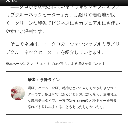
ユニクロから販売されている「ウォッシャブルミラノ
ITの今と未来を見通す
リブクルーネックセーター」が、肌触りや着心地が良
く、クリーンな印象でビジネスにもカジュアルにも使い
スマホと通信の最新トレンド
やすいと評判です。
進化するPCとデバイスの未来
そこで今回は、ユニクロの「ウォッシャブルミラノリ
好きが集まる 比べて選べる
ブクルーネックセーター」を紹介していきます。
ビジネスと働き方のヒント
※本ページはアフィリエイトプログラムによる収益を得ています
AI活用のいまが分かる
筆者：糸静ライン
企業ITのトレンドを詳説
漫画、ゲーム、映画、特撮などいろんなものが好きなライ
ターです。多趣味ではあるけど知識は浅く広く、器用貧乏
経営リーダーのコミュニティ
な魔法剣士タイプ。一方でCivilizationやパラドゲーを寝食
忘れてやり込みまくることもあったりなかったり。
マーケ×ITの今がよく分かる
advertisement
ITエンジニア向け専門サイト