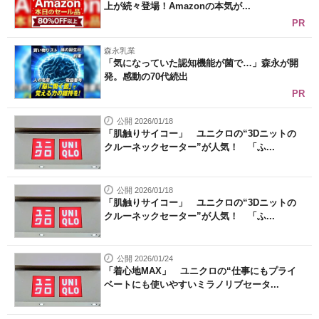
上が続々登場！Amazonの本気が...
PR
森永乳業
「気になっていた認知機能が菌で…」森永が開
発。感動の70代続出
PR
公開 2026/01/18
「肌触りサイコー」 ユニクロの“3Dニットの
クルーネックセーター”が人気！ 「ふ...
公開 2026/01/18
「肌触りサイコー」 ユニクロの“3Dニットの
クルーネックセーター”が人気！ 「ふ...
公開 2026/01/24
「着心地MAX」 ユニクロの“仕事にもプライ
ベートにも使いやすいミラノリブセータ...