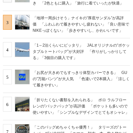
き 「2色ともに購入」「旅行に着ていったが快適」
「地球一周歩けそう」ナイキの“厚底サンダル”が高評
3
価 「ふわふわで履きやすいし疲れない」「良い意味で
NIKEっぽくない」「歩きやすいし、かわいいです」
「1～2泊くらいにピッタリ」 JALオリジナルの“ポケッ
4
タブルトートバッグ”が大好評 「作りがしっかりして
る」「3個目の購入です」
「お尻が大きめでもすっきり体型カバーできる」 GU
5
の“万能パンツ”が大人気 「色違いで2本購入」「涼しく
て履きやすい」
「折りたくない書類を入れられる」 ポロ ラルフロー
6
レンの“バックパック”が高評価 「ポケットも多いので
使いやすい」「シンプルなデザインでとてもオシャレ」
「このバッグめちゃくちゃ優秀！」 タリーズの“トー
7