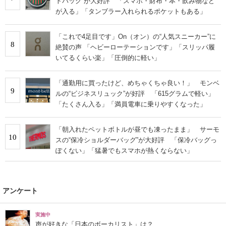
トバッグ”が大好評 「スマホ・財布・本・飲み物など
が入る」「タンブラー入れられるポケットもある」
「これで4足目です」On（オン）の“人気スニーカー”に
8
絶賛の声 「ヘビーローテーションです」「スリッパ履
いてるくらい楽」「圧倒的に軽い」
「通勤用に買ったけど、めちゃくちゃ良い！」 モンベ
9
ルの“ビジネスリュック”が好評 「615グラムで軽い」
「たくさん入る」「満員電車に乗りやすくなった」
「朝入れたペットボトルが昼でも凍ったまま」 サーモ
10
スの“保冷ショルダーバッグ”が大好評 「保冷バッグっ
ぽくない」「猛暑でもスマホが熱くならない」
アンケート
実施中
声が好きな「日本のボーカリスト」は？