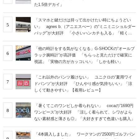
た1.5倍デカイ」
「スマホと鍵だけは持って出かけたい時にちょうどい
5
い」 agnes b.（アニエスべー）の“ミニミニショルダー
バッグ”が大好評 「小さいハンカチも入る」「軽くて
旅行でも活躍します
「他の時計をする気がなくなる」G-SHOCKの“オールブ
6
ラック腕時計”が高評価 「ちらっと見ただけで確実に
視認」「実物の方がカッコいい」「しかも軽い」
「これ以外のパンツ履けない」 ユニクロの“夏用ワイ
7
ドパンツ”が大好評 「ひんやり感が気持ちいい」「涼
しくて動きやすい」【着用レビュー】
「暑くてこのワンピしか着られない」 cocaの“1690円
8
ワンピース”が大好評 「涼しく着られて、シワがよら
ない素材感と薄さも◎」「大好きすぎて色違いも購入」
「4本購入しました」 ワークマンの“2500円ゴルフパン
9