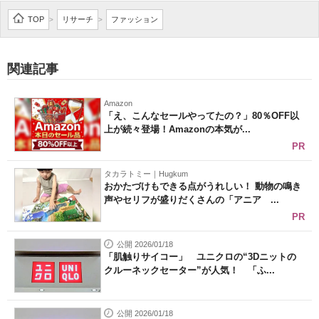
企業向けIT製品の総合サイト
TOP
リサーチ
ファッション
>
>
IT製品の技術・比較・事例
関連記事
製造業のIT導入・活用を支援
Amazon
モノづくり技術者専門サイト
「え、こんなセールやってたの？」80％OFF以
上が続々登場！Amazonの本気が...
エレクトロニクス専門サイト
PR
電子設計の基本と応用
タカラトミー｜Hugkum
おかたづけもできる点がうれしい！ 動物の鳴き
声やセリフが盛りだくさんの「アニア ...
エネルギーの専門メディア
PR
建設×テクノロジーの最前線
公開 2026/01/18
「肌触りサイコー」 ユニクロの“3Dニットの
ちょっと気になるネットの話題
クルーネックセーター”が人気！ 「ふ...
公開 2026/01/18