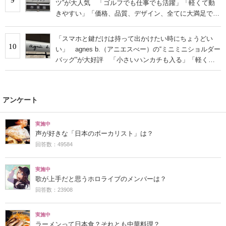
ツ”が大人気 「ゴルフでも仕事でも活躍」「軽くて動
きやすい」「価格、品質、デザイン、全てに大満足で
す」
「スマホと鍵だけは持って出かけたい時にちょうどい
10
い」 agnes b.（アニエスべー）の“ミニミニショルダー
バッグ”が大好評 「小さいハンカチも入る」「軽くて
旅行でも活躍します
アンケート
実施中
声が好きな「日本のボーカリスト」は？
回答数：49584
実施中
歌が上手だと思うホロライブのメンバーは？
回答数：23908
実施中
ラーメンって日本食？それとも中華料理？