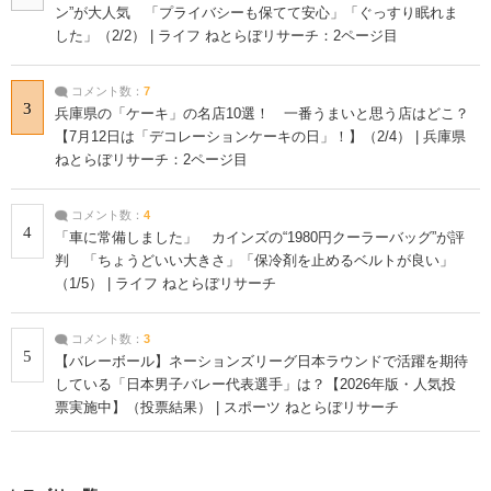
ン”が大人気 「プライバシーも保てて安心」「ぐっすり眠れま
した」（2/2） | ライフ ねとらぼリサーチ：2ページ目
コメント数：
7
3
兵庫県の「ケーキ」の名店10選！ 一番うまいと思う店はどこ？
【7月12日は「デコレーションケーキの日」！】（2/4） | 兵庫県
ねとらぼリサーチ：2ページ目
コメント数：
4
4
「車に常備しました」 カインズの“1980円クーラーバッグ”が評
判 「ちょうどいい大きさ」「保冷剤を止めるベルトが良い」
（1/5） | ライフ ねとらぼリサーチ
コメント数：
3
5
【バレーボール】ネーションズリーグ日本ラウンドで活躍を期待
している「日本男子バレー代表選手」は？【2026年版・人気投
票実施中】（投票結果） | スポーツ ねとらぼリサーチ