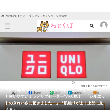
🎁 Switch 2もあたる！ プレゼントキャンペーン実施中！
ねとらぼメニュー
TOP
ニュース
エンタメ
クイズ
グルメ
地域
住まい
教育・育児
動物
リサーチ
ファッション
2026/01/24 17:30（公開）
画像：ねとらぼリサーチ
会員記事
「着心地MAX」 ユニクロの“仕事にもプライベートに
X
Share
LINE
hatena
0
も使いやすいミラノリブセーター”が人気！ 「シルエッ
メディア
トのきれいさに驚きました！」「肌触りがよく上品に見
える」
注目記事を集めた総合ページ