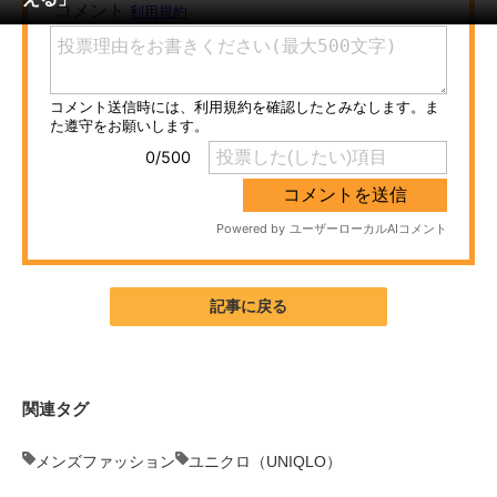
ITの今と未来を見通す
スマホと通信の最新トレンド
進化するPCとデバイスの未来
好きが集まる 比べて選べる
ビジネスと働き方のヒント
AI活用のいまが分かる
記事に戻る
企業ITのトレンドを詳説
経営リーダーのコミュニティ
関連タグ
マーケ×ITの今がよく分かる
メンズファッション
ユニクロ（UNIQLO）
ITエンジニア向け専門サイト