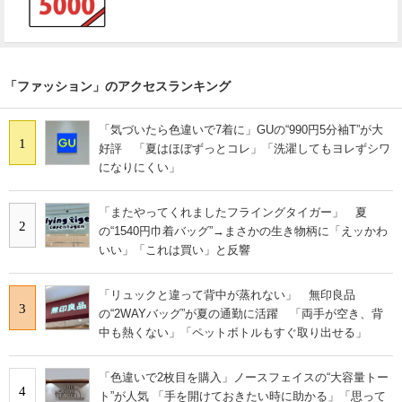
「ファッション」のアクセスランキング
「気づいたら色違いで7着に」GUの“990円5分袖T”が大
1
好評 「夏はほぼずっとコレ」「洗濯してもヨレずシワ
になりにくい」
「またやってくれましたフライングタイガー」 夏
2
の“1540円巾着バッグ”→まさかの生き物柄に「えッかわ
いい」「これは買い」と反響
「リュックと違って背中が蒸れない」 無印良品
3
の“2WAYバッグ”が夏の通勤に活躍 「両手が空き、背
中も熱くない」「ペットボトルもすぐ取り出せる」
「色違いで2枚目を購入」ノースフェイスの“大容量トー
4
ト”が人気 「手を開けておきたい時に助かる」「思って