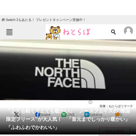
🎁 Switch 2もあたる！ プレゼントキャンペーン実施中！
ねとらぼメニュー
TOP
ニュース
エンタメ
クイズ
グルメ
地域
住まい
教育・育児
動物
リサーチ
ウェア
2026/01/27 09:00（公開）
画像：ねとらぼリサーチ
会員記事
「とても軽くてとても暖かい」 ノースフェイスの“韓国
X
Share
LINE
hatena
0
限定フリース”が大人気！ 「首元までしっかり暖かい」
メディア
「ふわふわでかわいい」
目次を表示
注目記事を集めた総合ページ