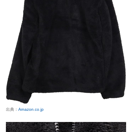
出典：
Amazon.co.jp