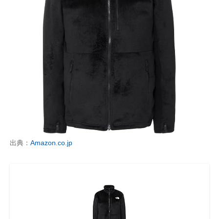
出典：
Amazon.co.jp