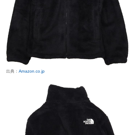
出典：
Amazon.co.jp