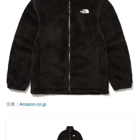
出典：
Amazon.co.jp