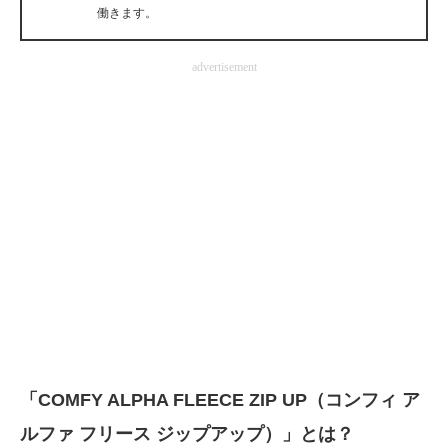
働きます。
企業向けIT製品の総合サイト
IT製品の技術・比較・事例
advertisement
製造業のIT導入・活用を支援
モノづくり技術者専門サイト
エレクトロニクス専門サイト
電子設計の基本と応用
エネルギーの専門メディア
建設×テクノロジーの最前線
ちょっと気になるネットの話題
「COMFY ALPHA FLEECE ZIP UP（コンフィ ア
ルファ フリース ジップアップ）」とは？