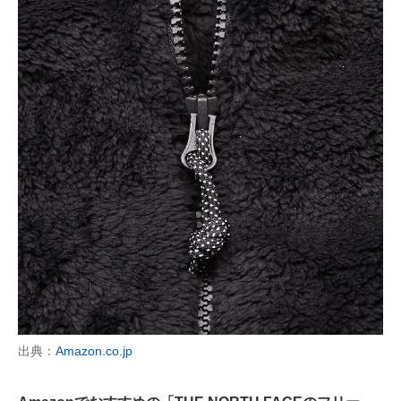
出典：
Amazon.co.jp