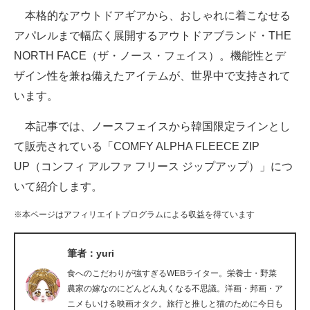
本格的なアウトドアギアから、おしゃれに着こなせる
ITの今と未来を見通す
アパレルまで幅広く展開するアウトドアブランド・THE
NORTH FACE（ザ・ノース・フェイス）。機能性とデ
スマホと通信の最新トレンド
ザイン性を兼ね備えたアイテムが、世界中で支持されて
進化するPCとデバイスの未来
います。
好きが集まる 比べて選べる
本記事では、ノースフェイスから韓国限定ラインとし
て販売されている「COMFY ALPHA FLEECE ZIP
ビジネスと働き方のヒント
UP（コンフィ アルファ フリース ジップアップ）」につ
AI活用のいまが分かる
いて紹介します。
企業ITのトレンドを詳説
※本ページはアフィリエイトプログラムによる収益を得ています
経営リーダーのコミュニティ
筆者：yuri
マーケ×ITの今がよく分かる
食へのこだわりが強すぎるWEBライター。栄養士・野菜
農家の嫁なのにどんどん丸くなる不思議。洋画・邦画・ア
ITエンジニア向け専門サイト
ニメもいける映画オタク。旅行と推しと猫のために今日も