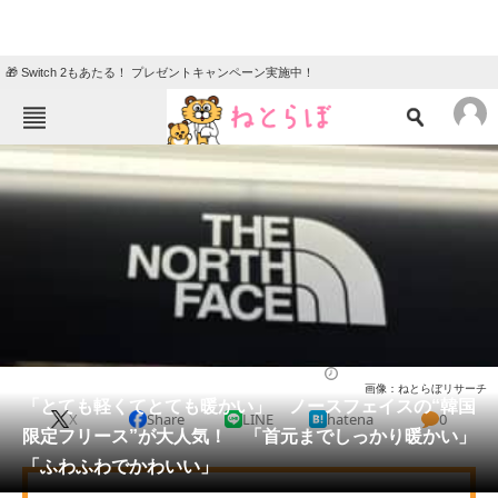
🎁 Switch 2もあたる！ プレゼントキャンペーン実施中！
ねとらぼメニュー
TOP
ニュース
エンタメ
クイズ
グルメ
地域
住まい
教育・育児
動物
リサーチ
ウェア
2026/01/27 09:00（公開）
画像：ねとらぼリサーチ
会員記事
「とても軽くてとても暖かい」 ノースフェイスの“韓国
X
Share
LINE
hatena
0
限定フリース”が大人気！ 「首元までしっかり暖かい」
メディア
「ふわふわでかわいい」
注目記事を集めた総合ページ