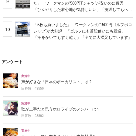
9
た」 ワークマンの“580円Tシャツ”が安いのに優秀
「ひんやりした着心地が気持ちいい」「洗濯してもヘタ
らない」
「5枚も買いました」 ワークマンの“1500円ゴルフポロ
10
シャツ”が大好評 「ゴルフにも普段使いにも最適」
「汗をかいてもすぐ乾く」「全てに大満足しています」
アンケート
実施中
声が好きな「日本のボーカリスト」は？
回答数：49556
実施中
歌が上手だと思うホロライブのメンバーは？
回答数：23892
実施中