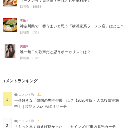
ラーメンって日本食？それとも中華料理？
回答数：19668
実施中
神奈川県で一番うまいと思う「横浜家系ラーメン店」はどこ？
回答数：8512
実施中
唯一無二の歌声だと思うボーカリストは？
回答数：8129
コメントランキング
コメント数：
21
1
一番好きな「韓国の男性俳優」は？【2026年版・人気投票実施
中】 | 芸能人 ねとらぼリサーチ
コメント数：
7
2
「もっと早く買えば良かった」 カインズの“車内遮光カーテ