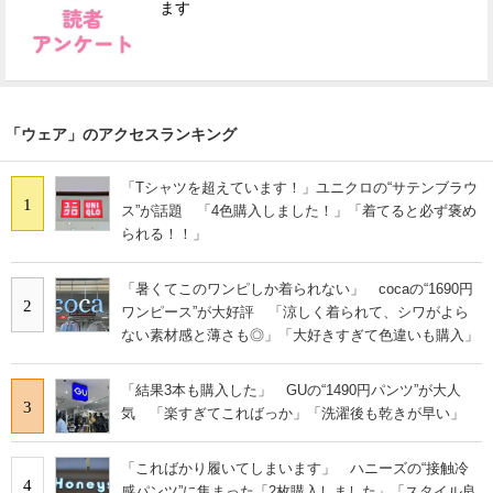
ます
「ウェア」のアクセスランキング
「Tシャツを超えています！」ユニクロの“サテンブラウ
1
ス”が話題 「4色購入しました！」「着てると必ず褒め
られる！！」
「暑くてこのワンピしか着られない」 cocaの“1690円
2
ワンピース”が大好評 「涼しく着られて、シワがよら
ない素材感と薄さも◎」「大好きすぎて色違いも購入」
「結果3本も購入した」 GUの“1490円パンツ”が大人
3
気 「楽すぎてこればっか」「洗濯後も乾きが早い」
「こればかり履いてしまいます」 ハニーズの“接触冷
4
感パンツ”に集まった「2枚購入しました」「スタイル良