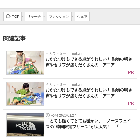
企業向けIT製品の総合サイト
TOP
リサーチ
ファッション
ウェア
>
>
>
IT製品の技術・比較・事例
製造業のIT導入・活用を支援
関連記事
モノづくり技術者専門サイト
タカラトミー｜Hugkum
おかたづけもできる点がうれしい！ 動物の鳴き
エレクトロニクス専門サイト
声やセリフが盛りだくさんの「アニア ...
PR
電子設計の基本と応用
タカラトミー｜Hugkum
エネルギーの専門メディア
おかたづけもできる点がうれしい！ 動物の鳴き
声やセリフが盛りだくさんの「アニア ...
建設×テクノロジーの最前線
PR
ちょっと気になるネットの話題
公開 2026/01/27
「とても軽くてとても暖かい」 ノースフェイ
スの“韓国限定フリース”が大人気！ 「...