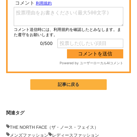
ITの今と未来を見通す
スマホと通信の最新トレンド
進化するPCとデバイスの未来
好きが集まる 比べて選べる
ビジネスと働き方のヒント
AI活用のいまが分かる
記事に戻る
企業ITのトレンドを詳説
経営リーダーのコミュニティ
関連タグ
マーケ×ITの今がよく分かる
THE NORTH FACE（ザ・ノース・フェイス）
ITエンジニア向け専門サイト
メンズファッション
レディースファッション