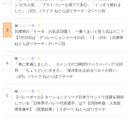
ン”が大人気 「プライバシーも保てて安心」「ぐっすり眠れま
した」（2/2） | ライフ ねとらぼリサーチ：2ページ目
コメント数：
7
3
兵庫県の「ケーキ」の名店10選！ 一番うまいと思う店はどこ？
【7月12日は「デコレーションケーキの日」！】（2/4） | 兵庫県
ねとらぼリサーチ：2ページ目
コメント数：
4
4
「車に常備しました」 カインズの“1980円クーラーバッグ”が評
判 「ちょうどいい大きさ」「保冷剤を止めるベルトが良い」
（1/5） | ライフ ねとらぼリサーチ
コメント数：
3
5
【バレーボール】ネーションズリーグ日本ラウンドで活躍を期待
している「日本男子バレー代表選手」は？【2026年版・人気投
票実施中】（投票結果） | スポーツ ねとらぼリサーチ