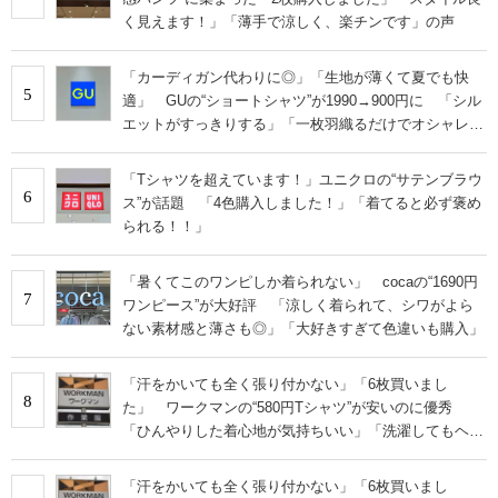
く見えます！」「薄手で涼しく、楽チンです」の声
「カーディガン代わりに◎」「生地が薄くて夏でも快
5
適」 GUの“ショートシャツ”が1990→900円に 「シル
エットがすっきりする」「一枚羽織るだけでオシャレに
見える」
「Tシャツを超えています！」ユニクロの“サテンブラウ
6
ス”が話題 「4色購入しました！」「着てると必ず褒め
られる！！」
「暑くてこのワンピしか着られない」 cocaの“1690円
7
ワンピース”が大好評 「涼しく着られて、シワがよら
ない素材感と薄さも◎」「大好きすぎて色違いも購入」
「汗をかいても全く張り付かない」「6枚買いまし
8
た」 ワークマンの“580円Tシャツ”が安いのに優秀
「ひんやりした着心地が気持ちいい」「洗濯してもヘタ
らない」
「汗をかいても全く張り付かない」「6枚買いまし