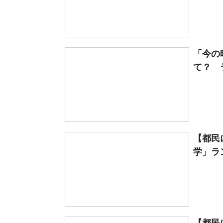
「今の
て？ 
【都民
学」ラン