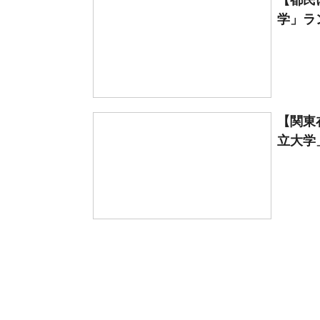
【都民
学」ラン
【関東
立大学