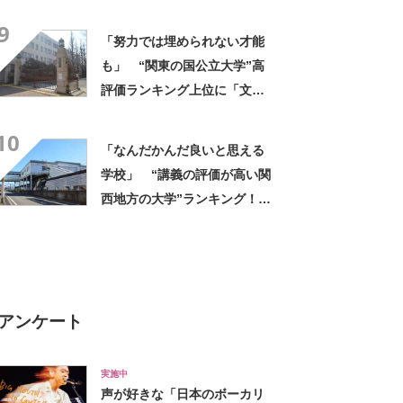
上位には「緻密にカリキュラ
9
ムが組まれている」「優しい
「努力では埋められない才能
先生が多い」の声
も」 “関東の国公立大学”高
評価ランキング上位に「文化
祭はみんなガチ」「好きなこ
10
とに取り組める」の声
「なんだかんだ良いと思える
学校」 “講義の評価が高い関
西地方の大学”ランキング！
上位には「緻密にカリキュラ
ムが組まれている」「優しい
先生が多い」の声
アンケート
実施中
声が好きな「日本のボーカリ