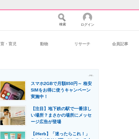
検索
ログイン
教育・育児
動物
リサーチ
会員記事
バイスの未来
好きが集まる 比べて選べる
- PR -
スマホ2GBで月額850円～ 格安
コミュニティ
マーケ×ITの今がよく分かる
SIMをお得に使うキャンペーン
実施中！
【注目】地下鉄の駅で一番涼し
・活用を支援
い場所？まさかの場所にメッセ
ージ広告が登場
【iHerb】「迷ったらこれ！」