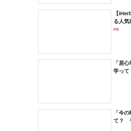
【iH
る人気
PR
「居心
学って
「今の
て？ 