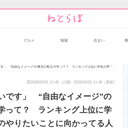
グルメ
地域
住まい
と未来を見通す
スマホと通信の最新トレンド
進化するPCとデ
なイメージ”の東京の私立大学って？ ランキング上位に学生の声「自分のやりたいことに向かってる人が多い」「カリキュラムを自由に選べる」
のいまが分かる
企業ITのトレンドを詳説
経営リーダーの
2026/02/01 11:40（公開）
2026/02/01 11:40（更新）
いです」 “自由なイメージ”の
T製品の総合サイト
IT製品の技術・比較・事例
製造業のIT導入
学って？ ランキング上位に学
のやりたいことに向かってる人