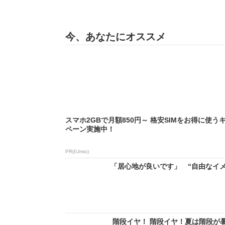
今、あなたにオススメ
スマホ2GBで月額850円～ 格安SIMをお得に使う
ペーン実施中！
PR(IIJmio)
「居心地が良いです」 “自由なイメ
階段イヤ！ 階段イヤ！夏は階段が