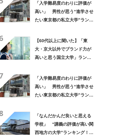
5
「入学難易度のわりに評価が
高い」 男性が思う“進学させ
たい東京都の私立大学”ランキ
ング上位に学生の声！「クラ
6
スの人と仲良くなりやすい」
【60代以上に聞いた】「東
「他大学にない学科も」
大・京大以外でブランド力が
高いと思う国立大学」ランキ
ングTOP25！ 第1位は「一
7
橋大学」【2026年最新調査結
「入学難易度のわりに評価が
果】
高い」 男性が思う“進学させ
たい東京都の私立大学”ランキ
ング上位に学生の声！「クラ
8
スの人と仲良くなりやすい」
「なんだかんだ良いと思える
「他大学にない学科も」
学校」 “講義の評価が高い関
西地方の大学”ランキング！