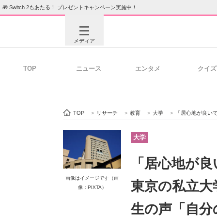
🎁 Switch 2もあたる！ プレゼントキャンペーン実施中！
メディア
TOP
ニュース
エンタメ
クイズ
注目記事を集めた総合ページ
ITの今
TOP
>
リサーチ
>
教育
>
大学
>
「居心地が良いです」 “自由
ビジネスと働き方のヒント
AI活用
大学
「居心地が良
ITエンジニア向け専門サイト
企業向けI
画像はイメージです（画
東京の私立大
像：PIXTA）
生の声「自分