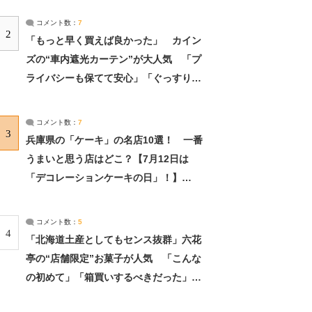
コメント数：
7
2
「もっと早く買えば良かった」 カイン
ズの“車内遮光カーテン”が大人気 「プ
ライバシーも保てて安心」「ぐっすり眠
れました」（2/2） | ライフ ねとらぼリ
サーチ：2ページ目
コメント数：
7
3
兵庫県の「ケーキ」の名店10選！ 一番
うまいと思う店はどこ？【7月12日は
「デコレーションケーキの日」！】
（2/4） | 兵庫県 ねとらぼリサーチ：2ペ
ージ目
コメント数：
5
4
「北海道土産としてもセンス抜群」六花
亭の“店舗限定”お菓子が人気 「こんな
の初めて」「箱買いするべきだった」
（1/2） | 北海道 ねとらぼリサーチ