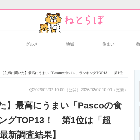
グルメ
地域
住まい
と未来を見通す
スマホと通信の最新トレンド
進化するPCとデ
【主婦に聞いた】最高にうまい「Pascoの食パン」ランキングTOP13！ 第1位は「超熟」【2026年最新調査結果】
のいまが分かる
企業ITのトレンドを詳説
経営リーダーの
2026/02/07 10:00（公開）
2026/02/07 10:00（更新）
た】最高にうまい「Pascoの食
T製品の総合サイト
IT製品の技術・比較・事例
製造業のIT導入
グTOP13！ 第1位は「超
年最新調査結果】