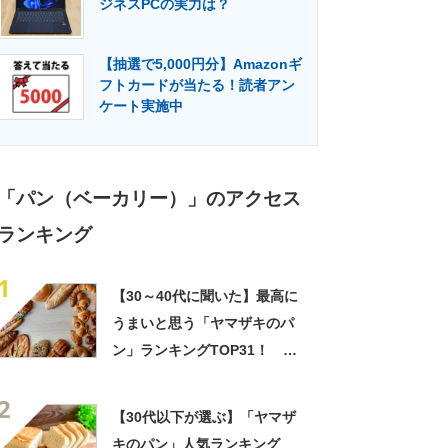
ジネスPCの実力は？
門メディア
建設×テクノロジーの最前線
【抽選で5,000円分】Amazonギ
フトカードが当たる！読者アン
ケート実施中
「パン（ベーカリー）」のアクセス
ランキング
1
【30～40代に聞いた】最高に
うまいと思う「ヤマザキのパ
ン」ランキングTOP31！ 第
1位は「ランチパック （ピー
2
ナッツ・たまご・ツナマヨネ
【30代以下が選ぶ】「ヤマザ
ーズ）」【2024年最新調査結
キのパン」人気ランキング