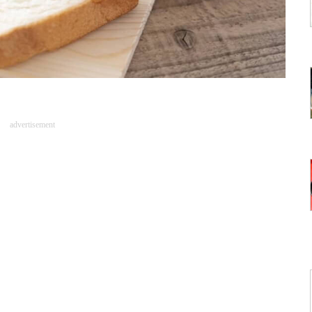
advertisement