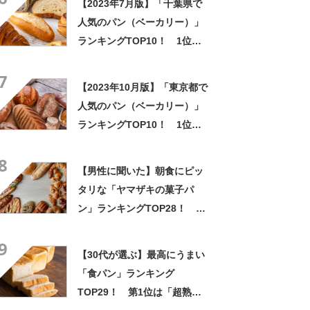
【2023年7月版】「千葉県で
人気のパン（ベーカリー）」
ランキングTOP10！ 1位は
「kamobakery」
7
【2023年10月版】「東京都で
人気のパン（ベーカリー）」
ランキングTOP10！ 1位は
「ブーランジェリー セイジア
8
サクラ」
【男性に聞いた】朝食にピッ
タリな「ヤマザキの菓子パ
ン」ランキングTOP28！ 第
1位は「ロイヤルバターロー
9
ル」【2024年最新調査結果】
【30代が選ぶ】最高にうまい
「食パン」ランキング
TOP29！ 第1位は「超熟