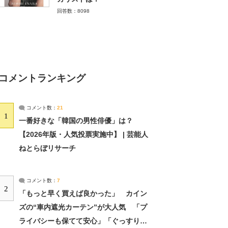
回答数：8098
コメントランキング
コメント数：
21
1
一番好きな「韓国の男性俳優」は？
【2026年版・人気投票実施中】 | 芸能人
ねとらぼリサーチ
コメント数：
7
2
「もっと早く買えば良かった」 カイン
ズの“車内遮光カーテン”が大人気 「プ
ライバシーも保てて安心」「ぐっすり眠