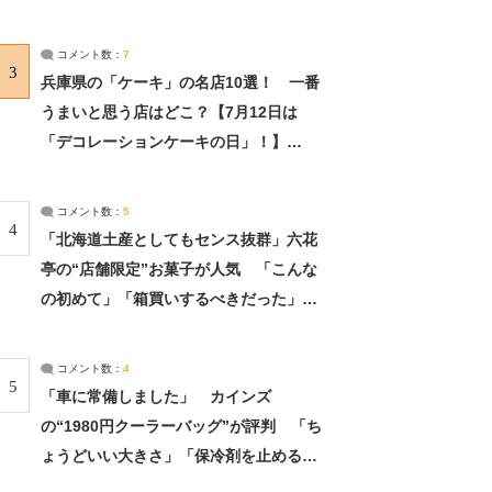
れました」（2/2） | ライフ ねとらぼリ
サーチ：2ページ目
コメント数：
7
3
兵庫県の「ケーキ」の名店10選！ 一番
うまいと思う店はどこ？【7月12日は
「デコレーションケーキの日」！】
（2/4） | 兵庫県 ねとらぼリサーチ：2ペ
ージ目
コメント数：
5
4
「北海道土産としてもセンス抜群」六花
亭の“店舗限定”お菓子が人気 「こんな
の初めて」「箱買いするべきだった」
（1/2） | 北海道 ねとらぼリサーチ
コメント数：
4
5
「車に常備しました」 カインズ
の“1980円クーラーバッグ”が評判 「ち
ょうどいい大きさ」「保冷剤を止めるベ
ルトが良い」（1/5） | ライフ ねとらぼ