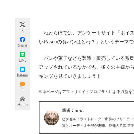
モノづくり技術者専門サイト
エレクトロ
X
ねとらぼでは、アンケートサイト「ボイス
ちょっと気になるネットの話題
いPascoの食パンはどれ？」というテーマ
Share
パンや菓子などを製造・販売している敷島製
LINE
アップされているなかでも、多くの主婦か
hatena
キングを見ていきましょう！
0
※本ページはアフィリエイトプログラムによる収益を
Home
筆者：hiro.
ピクセルイラストレーター出身のフリーライタ
賞とオーディオ全般が趣味。愛知の片隅で猫