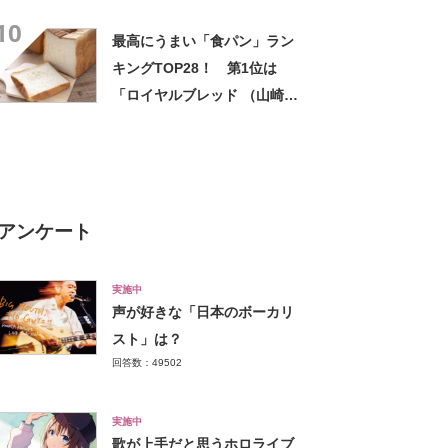
（Pasco）」【2024年最新調
10
査結果】
最高にうまい「食パン」ラン
キングTOP28！ 第1位は
「ロイヤルブレッド （山崎製
パン）」【2026年最新調査結
果】
アンケート
実施中
声が好きな「日本のボーカリ
スト」は？
回答数：49502
実施中
歌が上手だと思うホロライブ