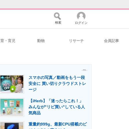
検索
ログイン
教育・育児
動物
リサーチ
会員記事
バイスの未来
好きが集まる 比べて選べる
- PR -
スマホの写真／動画をもう一段
コミュニティ
マーケ×ITの今がよく分かる
安全に 買い切りクラウドストレ
ージ
【iHerb】「迷ったらこれ！」
・活用を支援
みんなが"リピ買い"している人
気商品
重量約999g、最新CPU搭載のビ