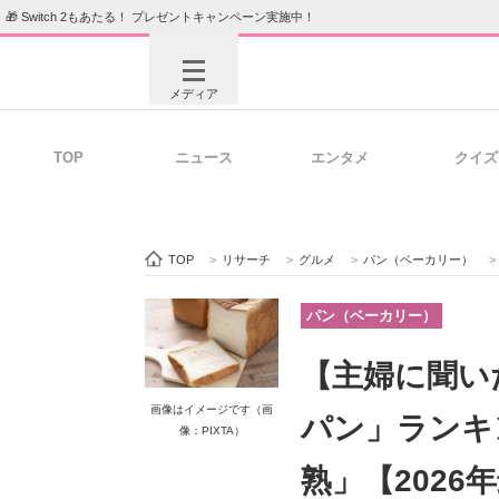
🎁 Switch 2もあたる！ プレゼントキャンペーン実施中！
メディア
TOP
ニュース
エンタメ
クイズ
注目記事を集めた総合ページ
ITの今
TOP
>
リサーチ
>
グルメ
>
パン（ベーカリー）
>
ビジネスと働き方のヒント
AI活用
パン（ベーカリー）
【主婦に聞い
ITエンジニア向け専門サイト
企業向けI
画像はイメージです（画
パン」ランキン
像：PIXTA）
熟」【2026