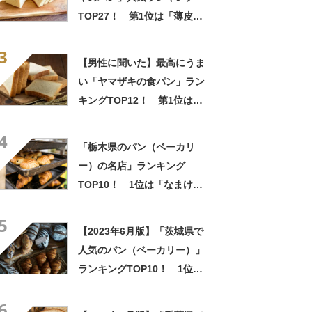
果】
TOP27！ 第1位は「薄皮シ
リーズ」【2024年最新調査結
3
果】
【男性に聞いた】最高にうま
い「ヤマザキの食パン」ラン
キングTOP12！ 第1位は
「ロイヤルブレッド」【2026
4
年最新調査結果】
「栃木県のパン（ベーカリ
ー）の名店」ランキング
TOP10！ 1位は「なまけも
ののパン屋」【2022年10月
5
版】
【2023年6月版】「茨城県で
人気のパン（ベーカリー）」
ランキングTOP10！ 1位は
「ベッカライ・ブロートツァ
6
イト」