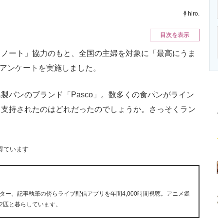
ニクス専門サイト
電子設計の基本と応用
エネルギーの専
hiro.
目次を表示
ノート」協力のもと、全国の主婦を対象に「最高にうま
でアンケートを実施しました。
パンのブランド「Pasco」。数多くの食パンがライン
ら支持されたのはどれだったのでしょうか。さっそくラン
得ています
ー。記事執筆の傍らライブ配信アプリを年間4,000時間視聴。アニメ鑑
2匹と暮らしています。