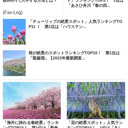
数料0円で入手する方法とは？
ト」ランキングTOP5！ 1位は
「あさひ舟川『春の四...
(Fav-Log)
「チューリップの絶景スポット」人気ランキングTO
P11 ！ 第1位は「ハウステン...
桜が絶景のスポットランキングTOP10！ 第1位は
「龍巌淵」【2023年最新調査...
「海外に誇れる春絶景」ランキ
「花の絶景スポット」人気ラン
ングTOP10！ 第1位は「新倉
キングTOP10！ 1位は「あし