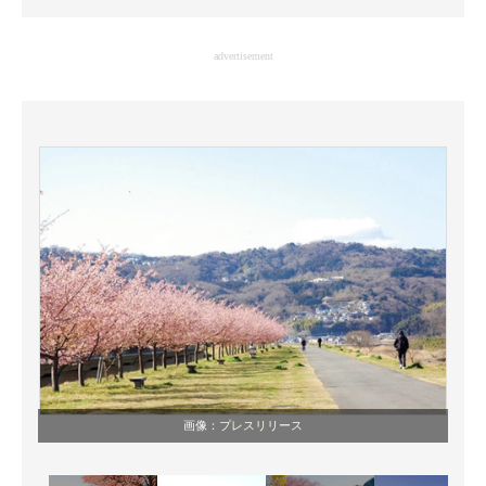
企業向けIT製品の総合サイト
advertisement
IT製品の技術・比較・事例
製造業のIT導入・活用を支援
モノづくり技術者専門サイト
エレクトロニクス専門サイト
電子設計の基本と応用
エネルギーの専門メディア
建設×テクノロジーの最前線
ちょっと気になるネットの話題
画像：
プレスリリース