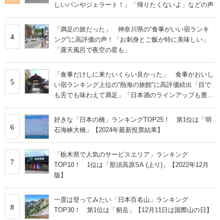
しいパンやジェラート！」「帰りたくないよ」などの声
「満足の旅だった」 神奈川県の“食事がいい宿ランキ
4
ング”に高評価の声！「お刺身とご飯が特に美味しい」
「露天風呂で夜空の星も」
「食事だけしに来たいくらい良かった」 食事がおいし
5
い宿ランキング上位の“熱海の旅館”に高評価続出「目で
も舌でも味わえて満足」「日本酒のラインアップも豊
富」
好きな「日本の橋」ランキングTOP25！ 第1位は「明
6
石海峡大橋」【2024年最新投票結果】
「栃木県で人気のサービスエリア」ランキング
7
TOP10！ 1位は「那須高原SA (上り)」【2022年12月
版】
一度は登ってみたい「日本百名山」ランキング
8
TOP30！ 第1位は「剱岳」【12月11日は国際山の日】