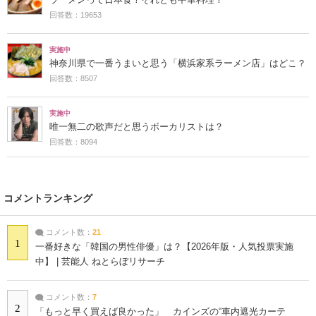
回答数：19653
実施中
神奈川県で一番うまいと思う「横浜家系ラーメン店」はどこ？
回答数：8507
実施中
唯一無二の歌声だと思うボーカリストは？
回答数：8094
コメントランキング
コメント数：
21
1
一番好きな「韓国の男性俳優」は？【2026年版・人気投票実施
中】 | 芸能人 ねとらぼリサーチ
コメント数：
7
2
「もっと早く買えば良かった」 カインズの“車内遮光カーテ