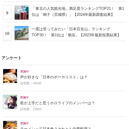
「東北の人気観光地」満足度ランキングTOP21！ 第1
9
位は「鳴子（宮城県）」【2024年最新調査結果】
一度は登ってみたい「日本百名山」ランキング
10
TOP30！ 第1位は「剱岳」【2023年最新投票結果】
アンケート
実施中
声が好きな「日本のボーカリスト」は？
回答数：49490
実施中
歌が上手だと思うホロライブのメンバーは？
回答数：23865
実施中
ラーメンって日本食？それとも中華料理？