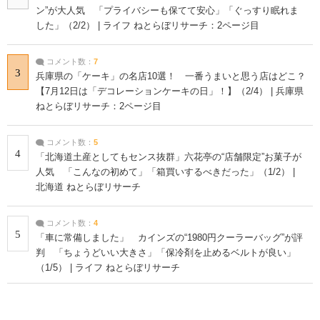
ン”が大人気 「プライバシーも保てて安心」「ぐっすり眠れま
した」（2/2） | ライフ ねとらぼリサーチ：2ページ目
コメント数：
7
3
兵庫県の「ケーキ」の名店10選！ 一番うまいと思う店はどこ？
【7月12日は「デコレーションケーキの日」！】（2/4） | 兵庫県
ねとらぼリサーチ：2ページ目
コメント数：
5
4
「北海道土産としてもセンス抜群」六花亭の“店舗限定”お菓子が
人気 「こんなの初めて」「箱買いするべきだった」（1/2） |
北海道 ねとらぼリサーチ
コメント数：
4
5
「車に常備しました」 カインズの“1980円クーラーバッグ”が評
判 「ちょうどいい大きさ」「保冷剤を止めるベルトが良い」
（1/5） | ライフ ねとらぼリサーチ