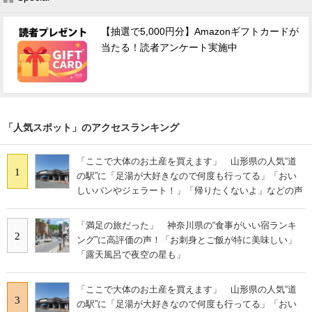
【抽選で5,000円分】Amazonギフトカードが
当たる！読者アンケート実施中
「人気スポット」のアクセスランキング
「ここで大体のお土産を買えます」 山形県の人気“道
1
の駅”に「足湯が大好きなので何度も行ってる」「おい
しいパンやジェラート！」「帰りたくないよ」などの声
「満足の旅だった」 神奈川県の“食事がいい宿ランキ
2
ング”に高評価の声！「お刺身とご飯が特に美味しい」
「露天風呂で夜空の星も」
「ここで大体のお土産を買えます」 山形県の人気“道
3
の駅”に「足湯が大好きなので何度も行ってる」「おい