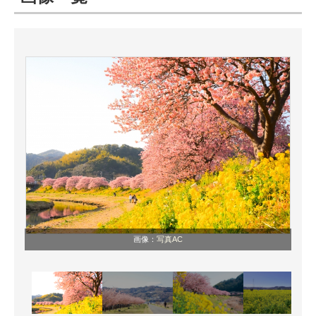
ITの今と未来を見通す
スマホと通信の最新トレンド
進化するPCとデバイスの未来
好きが集まる 比べて選べる
ビジネスと働き方のヒント
AI活用のいまが分かる
企業ITのトレンドを詳説
画像：
写真AC
経営リーダーのコミュニティ
マーケ×ITの今がよく分かる
ITエンジニア向け専門サイト