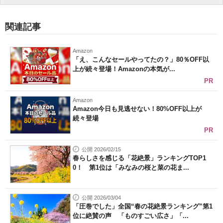
関連記事
Amazon
「え、こんなセールやってたの？」80％OFF以
上が続々登場！Amazonの本気が...
PR
Amazon
Amazon今日も見逃せない！80%OFF以上が
続々登場
PR
公開 2026/02/15
春らしさを感じる「花絶景」ランキングTOP1
0！ 第1位は「みなみの桜と菜の花ま...
公開 2026/03/04
「圧巻でした」全国“春の花絶景ランキング”第1
位に絶賛の声 「ものすごい広さ」「...