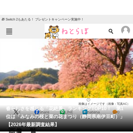
🎁 Switch 2もあたる！ プレゼントキャンペーン実施中！
ねとらぼメニュー
TOP
ニュース
エンタメ
クイズ
グルメ
地域
住まい
教育・育児
動物
リサーチ
人気スポット
2026/02/15 10:50（公開）
画像はイメージです（画像：写真AC）
会員記事
春らしさを感じる「花絶景」ランキングTOP10！ 第1
X
Share
LINE
hatena
0
位は「みなみの桜と菜の花まつり（静岡県南伊豆町）」
メディア
【2026年最新調査結果】
画像一覧
注目記事を集めた総合ページ