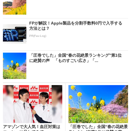
FPが解説！Apple製品を分割手数料0円で入手する
方法とは？
PR(Fav-Log)
「圧巻でした」全国“春の花絶景ランキング”第1位
に絶賛の声 「ものすごい広さ」「...
アマゾンで大人気！血圧対策は
「圧巻でした」全国“春の花絶景