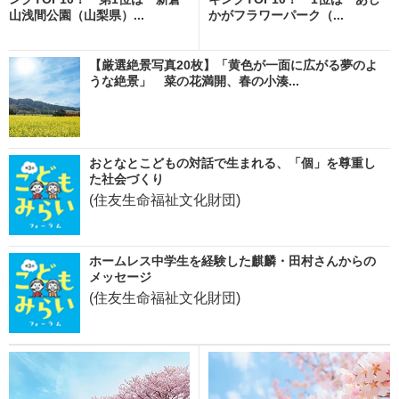
山浅間公園（山梨県）...
かがフラワーパーク（...
【厳選絶景写真20枚】「黄色が一面に広がる夢のよ
うな絶景」 菜の花満開、春の小湊...
おとなとこどもの対話で生まれる、「個」を尊重し
た社会づくり
(住友生命福祉文化財団)
ホームレス中学生を経験した麒麟・田村さんからの
メッセージ
(住友生命福祉文化財団)