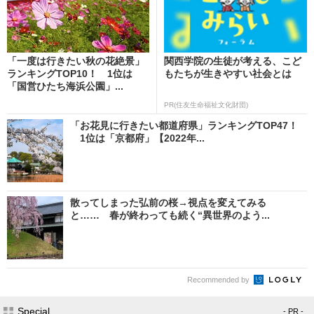
「一度は行きたい秋の花絶景」
関西学院の生徒が考える、こど
ランキングTOP10！ 1位は
もたちが生きやすい社会とは
「国営ひたち海浜公園」...
PR(住友生命福祉文化財団)
「お花見に行きたい都道府県」ランキングTOP47！
1位は「京都府」【2022年...
散ってしまった弘前の桜→視点を変えてみる
と…… 春が終わっても続く“異世界のよう...
Recommended by
Special
- PR -