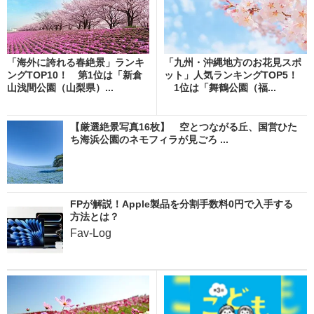
「海外に誇れる春絶景」ランキ
「九州・沖縄地方のお花見スポ
ングTOP10！ 第1位は「新倉
ット」人気ランキングTOP5！
山浅間公園（山梨県）...
1位は「舞鶴公園（福...
【厳選絶景写真16枚】 空とつながる丘、国営ひた
ち海浜公園のネモフィラが見ごろ ...
FPが解説！Apple製品を分割手数料0円で入手する
方法とは？
Fav-Log