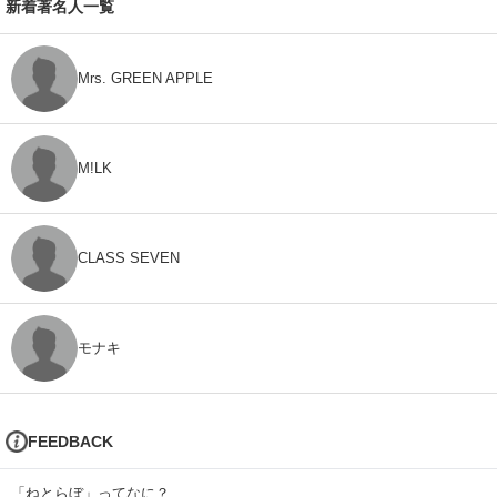
新着著名人一覧
Mrs. GREEN APPLE
M!LK
CLASS SEVEN
モナキ
FEEDBACK
「ねとらぼ」ってなに？