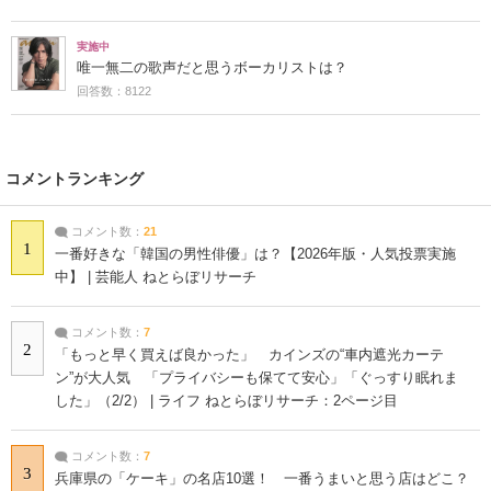
実施中
唯一無二の歌声だと思うボーカリストは？
回答数：8122
コメントランキング
コメント数：
21
1
一番好きな「韓国の男性俳優」は？【2026年版・人気投票実施
中】 | 芸能人 ねとらぼリサーチ
コメント数：
7
2
「もっと早く買えば良かった」 カインズの“車内遮光カーテ
ン”が大人気 「プライバシーも保てて安心」「ぐっすり眠れま
した」（2/2） | ライフ ねとらぼリサーチ：2ページ目
コメント数：
7
3
兵庫県の「ケーキ」の名店10選！ 一番うまいと思う店はどこ？