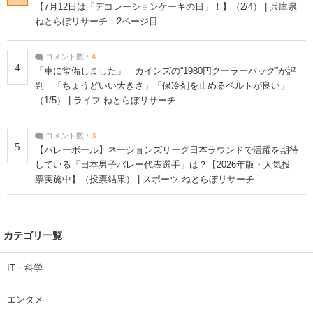
【7月12日は「デコレーションケーキの日」！】（2/4） | 兵庫県
ねとらぼリサーチ：2ページ目
コメント数：
4
4
「車に常備しました」 カインズの“1980円クーラーバッグ”が評
判 「ちょうどいい大きさ」「保冷剤を止めるベルトが良い」
（1/5） | ライフ ねとらぼリサーチ
コメント数：
3
5
【バレーボール】ネーションズリーグ日本ラウンドで活躍を期待
している「日本男子バレー代表選手」は？【2026年版・人気投
票実施中】（投票結果） | スポーツ ねとらぼリサーチ
カテゴリ一覧
IT・科学
エンタメ