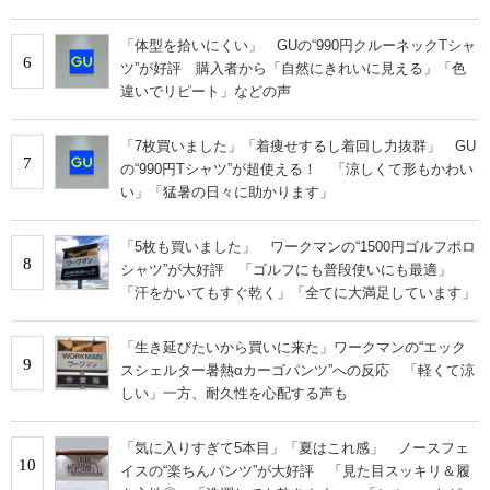
「体型を拾いにくい」 GUの“990円クルーネックTシャ
6
ツ”が好評 購入者から「自然にきれいに見える」「色
違いでリピート」などの声
「7枚買いました」「着痩せするし着回し力抜群」 GU
7
の“990円Tシャツ”が超使える！ 「涼しくて形もかわい
い」「猛暑の日々に助かります」
「5枚も買いました」 ワークマンの“1500円ゴルフポロ
8
シャツ”が大好評 「ゴルフにも普段使いにも最適」
「汗をかいてもすぐ乾く」「全てに大満足しています」
「生き延びたいから買いに来た」ワークマンの“エック
9
スシェルター暑熱αカーゴパンツ”への反応 「軽くて涼
しい」一方、耐久性を心配する声も
「気に入りすぎて5本目」「夏はこれ感」 ノースフェ
10
イスの“楽ちんパンツ”が大好評 「見た目スッキリ＆履