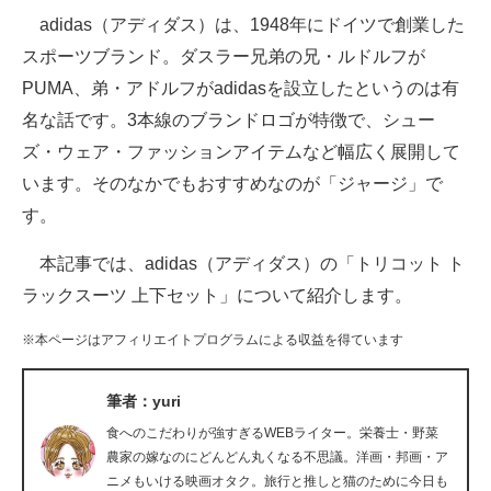
adidas（アディダス）は、1948年にドイツで創業した
ITの今と未来を見通す
スポーツブランド。ダスラー兄弟の兄・ルドルフが
PUMA、弟・アドルフがadidasを設立したというのは有
スマホと通信の最新トレンド
名な話です。3本線のブランドロゴが特徴で、シュー
進化するPCとデバイスの未来
ズ・ウェア・ファッションアイテムなど幅広く展開して
います。そのなかでもおすすめなのが「ジャージ」で
好きが集まる 比べて選べる
す。
ビジネスと働き方のヒント
本記事では、adidas（アディダス）の「トリコット ト
AI活用のいまが分かる
ラックスーツ 上下セット」について紹介します。
企業ITのトレンドを詳説
※本ページはアフィリエイトプログラムによる収益を得ています
経営リーダーのコミュニティ
筆者：yuri
マーケ×ITの今がよく分かる
食へのこだわりが強すぎるWEBライター。栄養士・野菜
農家の嫁なのにどんどん丸くなる不思議。洋画・邦画・ア
ITエンジニア向け専門サイト
ニメもいける映画オタク。旅行と推しと猫のために今日も