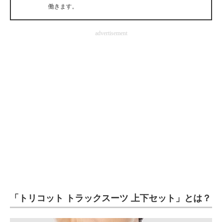
働きます。
企業向けIT製品の総合サイト
IT製品の技術・比較・事例
advertisement
製造業のIT導入・活用を支援
モノづくり技術者専門サイト
エレクトロニクス専門サイト
電子設計の基本と応用
エネルギーの専門メディア
建設×テクノロジーの最前線
ちょっと気になるネットの話題
「トリコット トラックスーツ 上下セット」とは？