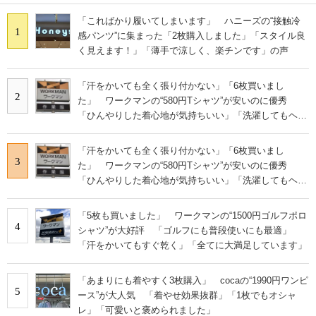
「こればかり履いてしまいます」 ハニーズの“接触冷
1
感パンツ”に集まった「2枚購入しました」「スタイル良
く見えます！」「薄手で涼しく、楽チンです」の声
「汗をかいても全く張り付かない」「6枚買いまし
2
た」 ワークマンの“580円Tシャツ”が安いのに優秀
「ひんやりした着心地が気持ちいい」「洗濯してもヘタ
らない」
「汗をかいても全く張り付かない」「6枚買いまし
3
た」 ワークマンの“580円Tシャツ”が安いのに優秀
「ひんやりした着心地が気持ちいい」「洗濯してもヘタ
らない」
「5枚も買いました」 ワークマンの“1500円ゴルフポロ
4
シャツ”が大好評 「ゴルフにも普段使いにも最適」
「汗をかいてもすぐ乾く」「全てに大満足しています」
「あまりにも着やすく3枚購入」 cocaの“1990円ワンピ
5
ース”が大人気 「着やせ効果抜群」「1枚でもオシャ
レ」「可愛いと褒められました」