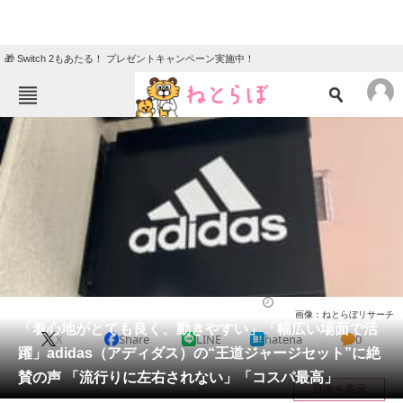
🎁 Switch 2もあたる！ プレゼントキャンペーン実施中！
ねとらぼメニュー
TOP
ニュース
エンタメ
クイズ
グルメ
地域
住まい
教育・育児
動物
リサーチ
ウェア
2026/03/09 17:00（公開）
画像：ねとらぼリサーチ
会員記事
「着心地がとても良く、動きやすい」「幅広い場面で活
X
Share
LINE
hatena
0
躍」adidas（アディダス）の“王道ジャージセット”に絶
メディア
賛の声 「流行りに左右されない」「コスパ最高」
目次を表示
注目記事を集めた総合ページ