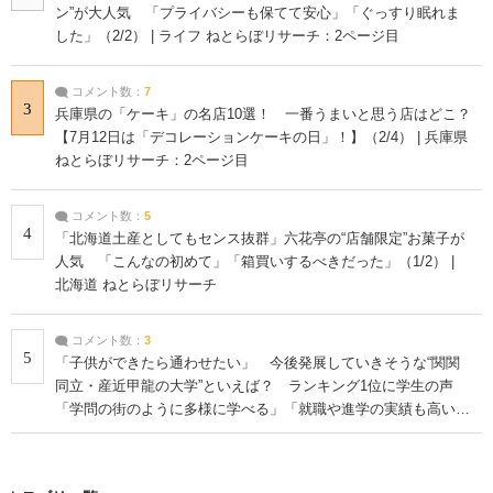
ン”が大人気 「プライバシーも保てて安心」「ぐっすり眠れま
した」（2/2） | ライフ ねとらぼリサーチ：2ページ目
コメント数：
7
3
兵庫県の「ケーキ」の名店10選！ 一番うまいと思う店はどこ？
【7月12日は「デコレーションケーキの日」！】（2/4） | 兵庫県
ねとらぼリサーチ：2ページ目
コメント数：
5
4
「北海道土産としてもセンス抜群」六花亭の“店舗限定”お菓子が
人気 「こんなの初めて」「箱買いするべきだった」（1/2） |
北海道 ねとらぼリサーチ
コメント数：
3
5
「子供ができたら通わせたい」 今後発展していきそうな“関関
同立・産近甲龍の大学”といえば？ ランキング1位に学生の声
「学問の街のように多様に学べる」「就職や進学の実績も高い」
| 大学 ねとらぼリサーチ