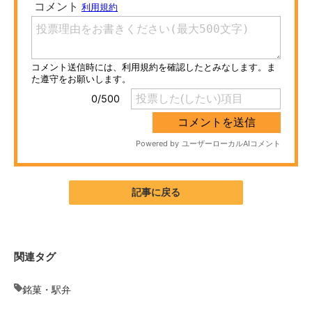
ITの今と未来を見通す
スマホと通信の最新トレンド
進化するPCとデバイスの未来
好きが集まる 比べて選べる
ビジネスと働き方のヒント
AI活用のいまが分かる
記事に戻る
企業ITのトレンドを詳説
経営リーダーのコミュニティ
関連タグ
マーケ×ITの今がよく分かる
銘菓・駅弁
ITエンジニア向け専門サイト