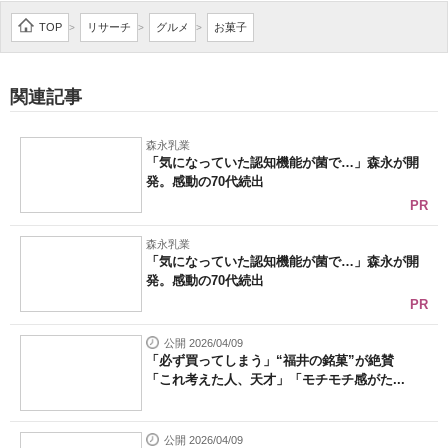
企業向けIT製品の総合サイト
TOP
リサーチ
グルメ
お菓子
>
>
>
IT製品の技術・比較・事例
関連記事
製造業のIT導入・活用を支援
森永乳業
モノづくり技術者専門サイト
「気になっていた認知機能が菌で…」森永が開
発。感動の70代続出
エレクトロニクス専門サイト
PR
電子設計の基本と応用
森永乳業
「気になっていた認知機能が菌で…」森永が開
発。感動の70代続出
エネルギーの専門メディア
PR
建設×テクノロジーの最前線
公開 2026/04/09
「必ず買ってしまう」“福井の銘菓”が絶賛
ちょっと気になるネットの話題
「これ考えた人、天才」「モチモチ感がた...
公開 2026/04/09