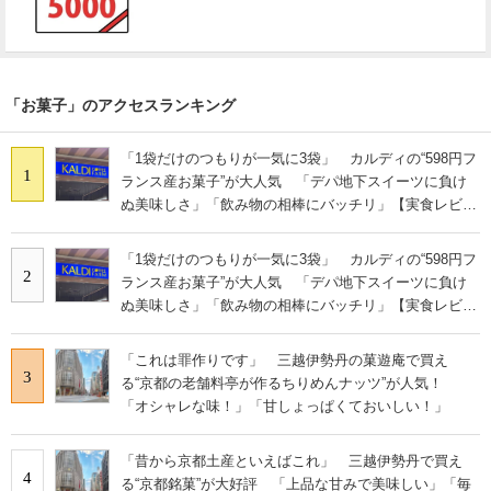
「お菓子」のアクセスランキング
「1袋だけのつもりが一気に3袋」 カルディの“598円フ
1
ランス産お菓子”が大人気 「デパ地下スイーツに負け
ぬ美味しさ」「飲み物の相棒にバッチリ」【実食レビュ
ー】
「1袋だけのつもりが一気に3袋」 カルディの“598円フ
2
ランス産お菓子”が大人気 「デパ地下スイーツに負け
ぬ美味しさ」「飲み物の相棒にバッチリ」【実食レビュ
ー】
「これは罪作りです」 三越伊勢丹の菓遊庵で買え
3
る“京都の老舗料亭が作るちりめんナッツ”が人気！
「オシャレな味！」「甘しょっぱくておいしい！」
「昔から京都土産といえばこれ」 三越伊勢丹で買え
4
る“京都銘菓”が大好評 「上品な甘みで美味しい」「毎