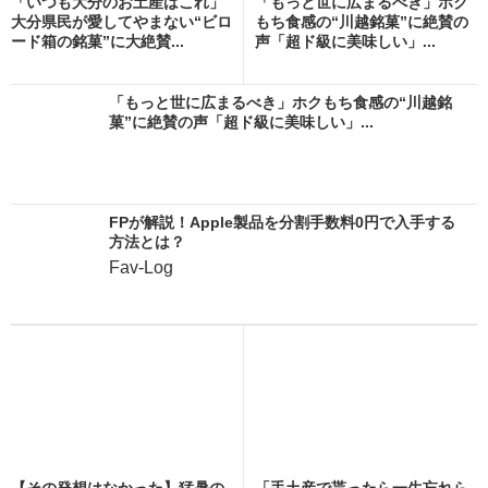
「いつも大分のお土産はこれ」
「もっと世に広まるべき」ホク
大分県民が愛してやまない“ビロ
もち食感の“川越銘菓”に絶賛の
ード箱の銘菓”に大絶賛...
声「超ド級に美味しい」...
「もっと世に広まるべき」ホクもち食感の“川越銘
菓”に絶賛の声「超ド級に美味しい」...
FPが解説！Apple製品を分割手数料0円で入手する
方法とは？
Fav-Log
【その発想はなかった】猛暑の
「手土産で貰ったら一生忘れら