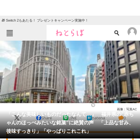
🎁 Switch 2もあたる！ プレゼントキャンペーン実施中！
ねとらぼメニュー
TOP
ニュース
エンタメ
クイズ
グルメ
地域
住まい
教育・育児
動物
リサーチ
お菓子
2026/03/05 12:00（公開）
画像：写真AC
会員記事
「こんな美味しいものだったなんて…」 福井県の“赤ち
X
Share
LINE
hatena
0
ゃんのほっぺみたいな銘菓”に絶賛の声 「上品な甘み、
メディア
後味すっきり」「やっぱりこれこれ」
注目記事を集めた総合ページ