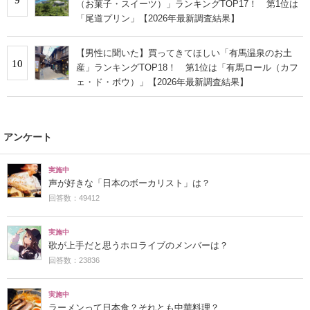
（お菓子・スイーツ）」ランキングTOP17！ 第1位は
「尾道プリン」【2026年最新調査結果】
【男性に聞いた】買ってきてほしい「有馬温泉のお土
10
産」ランキングTOP18！ 第1位は「有馬ロール（カフ
ェ・ド・ボウ）」【2026年最新調査結果】
アンケート
実施中
声が好きな「日本のボーカリスト」は？
回答数：49412
実施中
歌が上手だと思うホロライブのメンバーは？
回答数：23836
実施中
ラーメンって日本食？それとも中華料理？