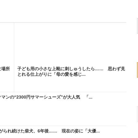
な場所
子ども用の小さな上靴に刺しゅうしたら…… 思わず見
とれる仕上がりに「母の愛を感じ...
ンの“2300円サマーシューズ”が大人気 「...
がられ続けた柴犬、6年後…… 現在の姿に「大優...