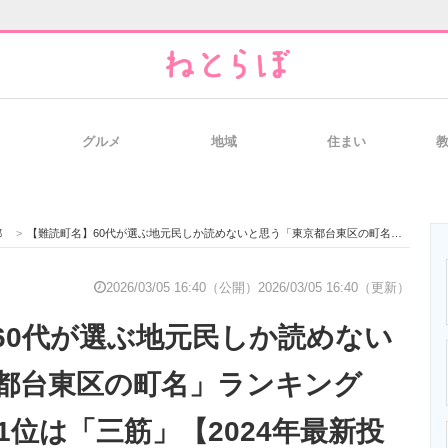
グルメ
地域
住まい
と未来を見通す
スマホと通信の最新トレンド
進化するPCとデ
都
>
【難読町名】60代が選ぶ地元民しか読めないと思う「東京都台東区の町名」ランキングTOP27！ 第1位は「三筋」【2024年最新投票結果】
のいまが分かる
企業ITのトレンドを詳説
経営リーダーの
2026/03/05 16:40（公開）
2026/03/05 16:40（更新）
60代が選ぶ地元民しか読めない
T製品の総合サイト
IT製品の技術・比較・事例
製造業のIT導入
都台東区の町名」ランキング
第1位は「三筋」【2024年最新投