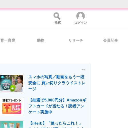
検索
ログイン
教育・育児
動物
リサーチ
会員記事
バイスの未来
好きが集まる 比べて選べる
- PR -
スマホの写真／動画をもう一段
コミュニティ
マーケ×ITの今がよく分かる
安全に 買い切りクラウドストレ
ージ
【抽選で5,000円分】Amazonギ
・活用を支援
フトカードが当たる！読者アン
ケート実施中
【iHerb】「迷ったらこれ！」