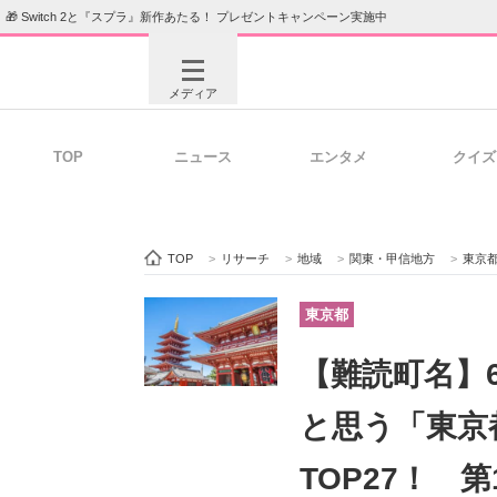
🎁 Switch 2と『スプラ』新作あたる！ プレゼントキャンペーン実施中
メディア
TOP
ニュース
エンタメ
クイズ
注目記事を集めた総合ページ
ITの今
TOP
>
リサーチ
>
地域
>
関東・甲信地方
>
東京
ビジネスと働き方のヒント
AI活用
東京都
【難読町名】
ITエンジニア向け専門サイト
企業向けI
と思う「東京
TOP27！ 