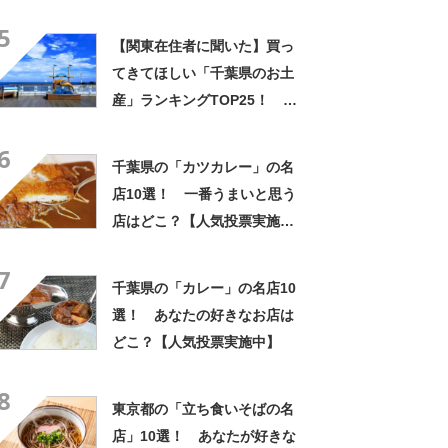
理がとにかくおいしい」「心
5
から泊まってよかったと思い
【関東在住者に聞いた】買っ
ました」の声
てきてほしい「千葉県のお土
産」ランキングTOP25！ 第
1位は「のこぎり山バウムクー
6
ヘン（見波亭）」【2026年最
千葉県の「カツカレー」の名
新調査結果】
店10選！ 一番うまいと思う
店はどこ？【人気投票実施
中】
7
千葉県の「カレー」の名店10
選！ あなたの好きなお店は
どこ？【人気投票実施中】
8
東京都の「立ち食いそばの名
店」10選！ あなたが好きな