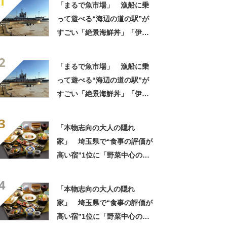
1
「まるで魚市場」 漁船に乗
って遊べる“海辺の道の駅”が
すごい「絶景海鮮丼」「伊勢
海老が丸ごと一尾」「巨大ア
2
ジフライも」【実地レポー
「まるで魚市場」 漁船に乗
ト】
って遊べる“海辺の道の駅”が
すごい「絶景海鮮丼」「伊勢
海老が丸ごと一尾」「巨大ア
3
ジフライも」【実地レポー
「本物志向の大人の隠れ
ト】
家」 埼玉県で“食事の評価が
高い宿”1位に「野菜中心の料
理がとにかくおいしい」「心
4
から泊まってよかったと思い
「本物志向の大人の隠れ
ました」の声
家」 埼玉県で“食事の評価が
高い宿”1位に「野菜中心の料