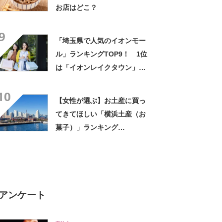
お店はどこ？
9
「埼玉県で人気のイオンモー
ル」ランキングTOP9！ 1位
は「イオンレイクタウン」
【2024年8月版／Googleクチ
10
コミ】
【女性が選ぶ】お土産に買っ
てきてほしい「横浜土産（お
菓子）」ランキング
TOP30！ 第1位は「横濱バ
ターサンド（宝製菓）」
【2026年最新調査結果】
アンケート