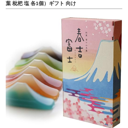
葉 枇杷 塩 各1個）ギフト 向け