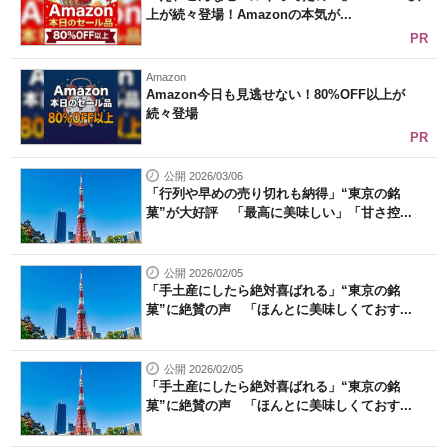
上が続々登場！Amazonの本気が...
PR
Amazon
Amazon今日も見逃せない！80%OFF以上が
続々登場
PR
公開 2026/03/06
「行列や早めの売り切れも納得」“東京の銘
菓”が大好評 「最高に美味しい」「甘さ控...
公開 2026/02/05
「手土産にしたら絶対喜ばれる」“東京の銘
菓”に絶賛の声 「ほんとに美味しくておす...
公開 2026/02/05
「手土産にしたら絶対喜ばれる」“東京の銘
菓”に絶賛の声 「ほんとに美味しくておす...