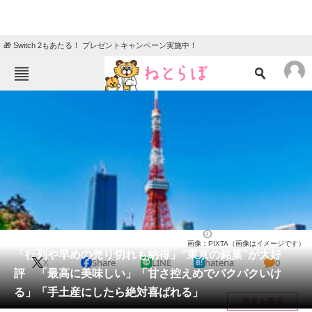
🎁 Switch 2もあたる！ プレゼントキャンペーン実施中！
ねとらぼメニュー
TOP
ニュース
エンタメ
クイズ
グルメ
地域
住まい
教育・育児
動物
リサーチ
グルメ
2026/03/06 07:40（公開）
画像：PIXTA（画像はイメージです）
会員記事
「行列や早めの売り切れも納得」“東京の銘菓”が大好
X
Share
LINE
hatena
0
評 「最高に美味しい」「甘さ控えめでパクパクいけ
メディア
る」「手土産にしたら絶対喜ばれる」
目次を表示
注目記事を集めた総合ページ