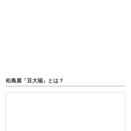
企業向けIT製品の総合サイト
IT製品の技術・比較・事例
製造業のIT導入・活用を支援
モノづくり技術者専門サイト
エレクトロニクス専門サイト
電子設計の基本と応用
松島屋「豆大福」とは？
エネルギーの専門メディア
建設×テクノロジーの最前線
ちょっと気になるネットの話題