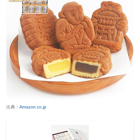
出典：
Amazon.co.jp