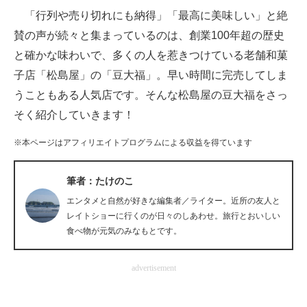
「行列や売り切れにも納得」「最高に美味しい」と絶
ITの今と未来を見通す
賛の声が続々と集まっているのは、創業100年超の歴史
と確かな味わいで、多くの人を惹きつけている老舗和菓
スマホと通信の最新トレンド
子店「松島屋」の「豆大福」。早い時間に完売してしま
進化するPCとデバイスの未来
うこともある人気店です。そんな松島屋の豆大福をさっ
そく紹介していきます！
好きが集まる 比べて選べる
※本ページはアフィリエイトプログラムによる収益を得ています
ビジネスと働き方のヒント
AI活用のいまが分かる
筆者：たけのこ
エンタメと自然が好きな編集者／ライター。近所の友人と
企業ITのトレンドを詳説
レイトショーに行くのが日々のしあわせ。旅行とおいしい
食べ物が元気のみなもとです。
経営リーダーのコミュニティ
マーケ×ITの今がよく分かる
advertisement
ITエンジニア向け専門サイト