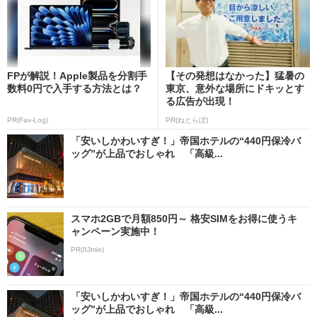
FPが解説！Apple製品を分割手
【その発想はなかった】猛暑の
数料0円で入手する方法とは？
東京、意外な場所にドキッとす
る広告が出現！
PR(Fav-Log)
PR(ねとらぼ)
「安いしかわいすぎ！」帝国ホテルの“440円保冷バ
ッグ”が上品でおしゃれ 「高級...
スマホ2GBで月額850円～ 格安SIMをお得に使うキ
ャンペーン実施中！
PR(IIJmio)
「安いしかわいすぎ！」帝国ホテルの“440円保冷バ
ッグ”が上品でおしゃれ 「高級...