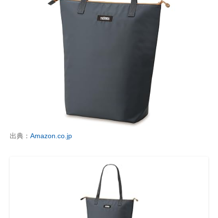
出典：
Amazon.co.jp