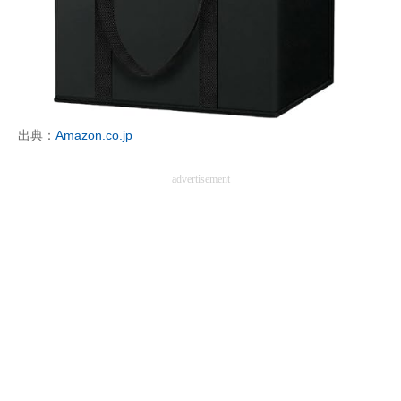
出典：
Amazon.co.jp
advertisement