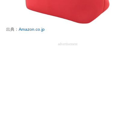
出典：
Amazon.co.jp
advertisement