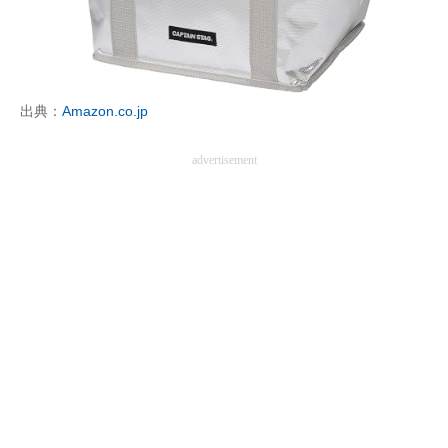
企業向けIT製品の総合サイト
IT製品の技術・比較・事例
製造業のIT導入・活用を支援
出典：
Amazon.co.jp
モノづくり技術者専門サイト
advertisement
エレクトロニクス専門サイト
電子設計の基本と応用
エネルギーの専門メディア
建設×テクノロジーの最前線
ちょっと気になるネットの話題