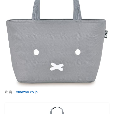
出典：
Amazon.co.jp