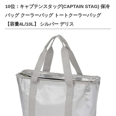
10位：キャプテンスタッグ(CAPTAIN STAG) 保冷
ITの今と未来を見通す
バッグ クーラーバッグ トートクーラーバッグ
スマホと通信の最新トレンド
【容量4L/10L】 シルバー デリス
進化するPCとデバイスの未来
好きが集まる 比べて選べる
ビジネスと働き方のヒント
AI活用のいまが分かる
企業ITのトレンドを詳説
経営リーダーのコミュニティ
マーケ×ITの今がよく分かる
ITエンジニア向け専門サイト