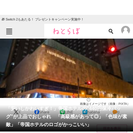
🎁 Switch 2もあたる！ プレゼントキャンペーン実施中！
ねとらぼメニュー
TOP
ニュース
エンタメ
クイズ
グルメ
地域
住まい
教育・育児
動物
リサーチ
バッグ
2026/03/09 12:50（公開）
画像はイメージです（画像：PIXTA）
会員記事
「安いしかわいすぎ！」帝国ホテルの“440円保冷バッ
X
Share
LINE
hatena
0
グ”が上品でおしゃれ 「高級感があって◎」「色味が素
メディア
敵」「帝国ホテルのロゴがかっこいい」
目次を表示
注目記事を集めた総合ページ