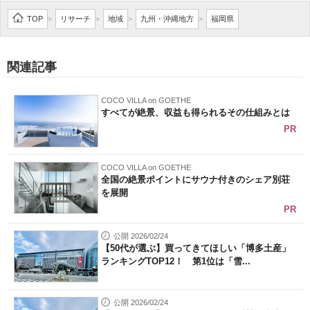
企業向けIT製品の総合サイト
TOP
リサーチ
地域
九州・沖縄地方
福岡県
>
>
>
>
IT製品の技術・比較・事例
関連記事
製造業のIT導入・活用を支援
COCO VILLA on GOETHE
モノづくり技術者専門サイト
すべてが絶景、収益も得られるその仕組みとは
PR
エレクトロニクス専門サイト
電子設計の基本と応用
COCO VILLA on GOETHE
全国の絶景ポイントにサウナ付きのシェア別荘
を展開
エネルギーの専門メディア
PR
建設×テクノロジーの最前線
公開 2026/02/24
【50代が選ぶ】買ってきてほしい「博多土産」
ちょっと気になるネットの話題
ランキングTOP12！ 第1位は「雪...
公開 2026/02/24