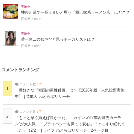
実施中
神奈川県で一番うまいと思う「横浜家系ラーメン店」はどこ？
回答数：8506
実施中
唯一無二の歌声だと思うボーカリストは？
回答数：8082
コメントランキング
コメント数：
21
1
一番好きな「韓国の男性俳優」は？【2026年版・人気投票実施
中】 | 芸能人 ねとらぼリサーチ
コメント数：
7
2
「もっと早く買えば良かった」 カインズの“車内遮光カーテ
ン”が大人気 「プライバシーも保てて安心」「ぐっすり眠れま
した」（2/2） | ライフ ねとらぼリサーチ：2ページ目