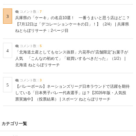
コメント数：
7
3
兵庫県の「ケーキ」の名店10選！ 一番うまいと思う店はどこ？
【7月12日は「デコレーションケーキの日」！】（2/4） | 兵庫県
ねとらぼリサーチ：2ページ目
コメント数：
5
4
「北海道土産としてもセンス抜群」六花亭の“店舗限定”お菓子が
人気 「こんなの初めて」「箱買いするべきだった」（1/2） |
北海道 ねとらぼリサーチ
コメント数：
3
5
【バレーボール】ネーションズリーグ日本ラウンドで活躍を期待
している「日本男子バレー代表選手」は？【2026年版・人気投
票実施中】（投票結果） | スポーツ ねとらぼリサーチ
カテゴリ一覧