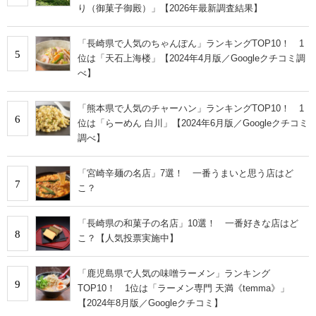
り（御菓子御殿）」【2026年最新調査結果】
「長崎県で人気のちゃんぽん」ランキングTOP10！ 1
5
位は「天石上海楼」【2024年4月版／Googleクチコミ調
べ】
「熊本県で人気のチャーハン」ランキングTOP10！ 1
6
位は「らーめん 白川」【2024年6月版／Googleクチコミ
調べ】
「宮崎辛麺の名店」7選！ 一番うまいと思う店はど
7
こ？
「長崎県の和菓子の名店」10選！ 一番好きな店はど
8
こ？【人気投票実施中】
「鹿児島県で人気の味噌ラーメン」ランキング
9
TOP10！ 1位は「ラーメン専門 天満《temma》」
【2024年8月版／Googleクチコミ】