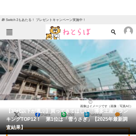
🎁 Switch 2もあたる！ プレゼントキャンペーン実施中！
ねとらぼメニュー
TOP
ニュース
エンタメ
クイズ
グルメ
地域
住まい
教育・育児
動物
リサーチ
福岡県
2026/03/08 14:50（公開）
画像はイメージです（画像：写真AC）
会員記事
【30代以下が選ぶ】買ってきてほしい「博多土産」ラン
X
Share
LINE
hatena
0
キングTOP12！ 第1位は「雪うさぎ」【2025年最新調
メディア
査結果】
注目記事を集めた総合ページ