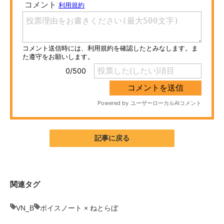
ITの今と未来を見通す
スマホと通信の最新トレンド
進化するPCとデバイスの未来
好きが集まる 比べて選べる
ビジネスと働き方のヒント
AI活用のいまが分かる
記事に戻る
企業ITのトレンドを詳説
経営リーダーのコミュニティ
関連タグ
マーケ×ITの今がよく分かる
VN_B
ボイスノート × ねとらぼ
ITエンジニア向け専門サイト