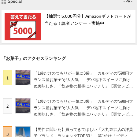
Special
- PR -
【抽選で5,000円分】Amazonギフトカードが
当たる！読者アンケート実施中
「お菓子」のアクセスランキング
「1袋だけのつもりが一気に3袋」 カルディの“598円フ
1
ランス産お菓子”が大人気 「デパ地下スイーツに負け
ぬ美味しさ」「飲み物の相棒にバッチリ」【実食レビュ
ー】
「1袋だけのつもりが一気に3袋」 カルディの“598円フ
2
ランス産お菓子”が大人気 「デパ地下スイーツに負け
ぬ美味しさ」「飲み物の相棒にバッチリ」【実食レビュ
ー】
【男性に聞いた】買ってきてほしい「大丸東京店の洋菓
3
子ブランド」ランキングTOP30！ 第1位は「ゴディ