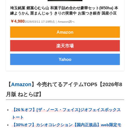
埼玉銘菓 郷菓心むら山 和菓子詰め合わせ豪華セット(M50ha) 本
練ようかん 栗まんじゅう きりの実最中 お葉つき銀杏 国産小豆
￥4,980
2026/03/11 17:19時点｜Amazon調べ
Amazon
楽天市場
Yahoo
【
Amazon
】今売れてるアイテムTOP5【2026年8
月版 ねとらぼ】
【26％オフ】[ザ・ノース・フェイス]ジオフェイスボックス
トート
【30%オフ】カシオコレクション【国内正規品】web限定モ