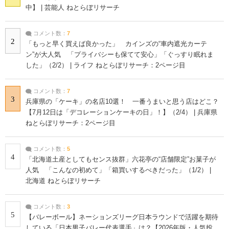
中】 | 芸能人 ねとらぼリサーチ
コメント数：
7
2
「もっと早く買えば良かった」 カインズの“車内遮光カーテ
ン”が大人気 「プライバシーも保てて安心」「ぐっすり眠れま
した」（2/2） | ライフ ねとらぼリサーチ：2ページ目
コメント数：
7
3
兵庫県の「ケーキ」の名店10選！ 一番うまいと思う店はどこ？
【7月12日は「デコレーションケーキの日」！】（2/4） | 兵庫県
ねとらぼリサーチ：2ページ目
コメント数：
5
4
「北海道土産としてもセンス抜群」六花亭の“店舗限定”お菓子が
人気 「こんなの初めて」「箱買いするべきだった」（1/2） |
北海道 ねとらぼリサーチ
コメント数：
3
5
【バレーボール】ネーションズリーグ日本ラウンドで活躍を期待
している「日本男子バレー代表選手」は？【2026年版・人気投