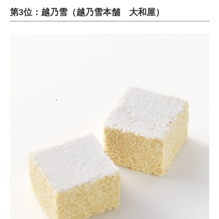
第3位：越乃雪（越乃雪本舗 大和屋）
ITの今と未来を見通す
スマホと通信の最新トレンド
進化するPCとデバイスの未来
好きが集まる 比べて選べる
ビジネスと働き方のヒント
AI活用のいまが分かる
企業ITのトレンドを詳説
経営リーダーのコミュニティ
マーケ×ITの今がよく分かる
ITエンジニア向け専門サイト