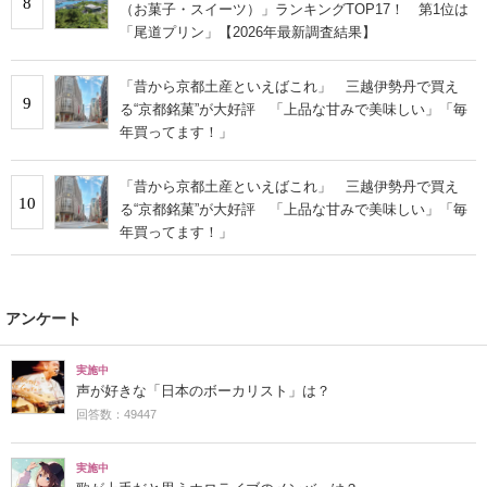
8
（お菓子・スイーツ）」ランキングTOP17！ 第1位は
「尾道プリン」【2026年最新調査結果】
「昔から京都土産といえばこれ」 三越伊勢丹で買え
9
る“京都銘菓”が大好評 「上品な甘みで美味しい」「毎
年買ってます！」
「昔から京都土産といえばこれ」 三越伊勢丹で買え
10
る“京都銘菓”が大好評 「上品な甘みで美味しい」「毎
年買ってます！」
アンケート
実施中
声が好きな「日本のボーカリスト」は？
回答数：49447
実施中