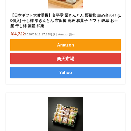
【日本ギフト大賞受賞】良平堂 栗きんとん 栗福柿 詰め合わせ (1
0個入) 干し柿 栗きんとん 市田柿 高級 和菓子 ギフト 岐阜 お土
産 干し柿 国産 和栗
￥4,722
2026/03/11 17:19時点｜Amazon調べ
Amazon
楽天市場
Yahoo