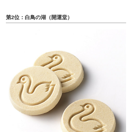
第2位：白鳥の湖（開運堂）