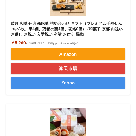
鼓月 和菓子 京都銘菓 詰め合わせ ギフト（プレミアム千寿せん
べい6枚、華4個、万都の葉4個、花洛6個） /和菓子 京都 内祝い
お返し お祝い 入学祝い 卒業 お供え 異動
￥5,260
2026/03/11 17:19時点｜Amazon調べ
Amazon
楽天市場
Yahoo