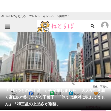
🎁 Switch 2もあたる！ プレゼントキャンペーン実施中！
ねとらぼメニュー
TOP
ニュース
エンタメ
クイズ
グルメ
地域
住まい
教育・育児
動物
リサーチ
お菓子
2026/03/16 12:40（公開）
画像：写真AC
会員記事
「『いつもの手土産』から卒業しました」 大人が行き着
X
Share
LINE
hatena
0
く富山の“美しすぎる干菓子” 「他では絶対に味わえませ
メディア
ん」「和三盆の上品さが別格」
目次を表示
注目記事を集めた総合ページ