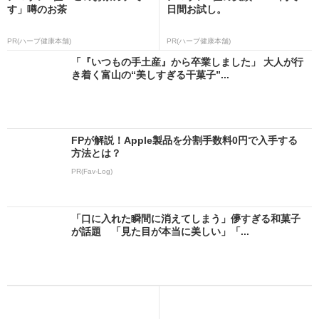
す」噂のお茶
日間お試し。
PR(ハーブ健康本舗)
PR(ハーブ健康本舗)
「『いつもの手土産』から卒業しました」 大人が行
き着く富山の“美しすぎる干菓子”...
FPが解説！Apple製品を分割手数料0円で入手する
方法とは？
PR(Fav-Log)
「口に入れた瞬間に消えてしまう」儚すぎる和菓子
が話題 「見た目が本当に美しい」「...