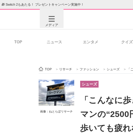
🎁 Switch 2もあたる！ プレゼントキャンペーン実施中！
メディア
TOP
ニュース
エンタメ
クイズ
注目記事を集めた総合ページ
ITの今
TOP
>
リサーチ
>
ファッション
>
シューズ
>
「こん
ビジネスと働き方のヒント
AI活用
シューズ
「こんなに歩
ITエンジニア向け専門サイト
企業向けI
マンの“250
画像：ねとらぼリサーチ
歩いても疲れ