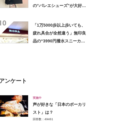
の“バレエシューズ”が大好
評 「履いていてとても心地
10
よい」「カジュアルにもキレ
「1万5000歩以上歩いても、
イめにも合う」
疲れ具合が全然違う」無印良
品の“3990円撥水スニーカ
ー”に「もう何足目かわからな
い」「パンツでもスカートで
も合う」の声
アンケート
実施中
声が好きな「日本のボーカリ
スト」は？
回答数：49461