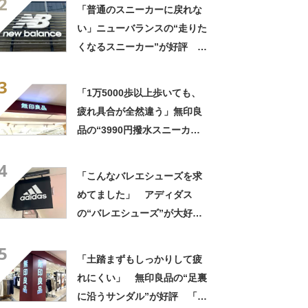
2
適」「今までの中で一番足が
「普通のスニーカーに戻れな
楽です」
い」ニューバランスの“走りた
くなるスニーカー”が好評
「3足目」「雲の上を歩くよ
3
う」「自然と前に足が出る」
「1万5000歩以上歩いても、
疲れ具合が全然違う」無印良
品の“3990円撥水スニーカ
ー”に「もう何足目かわからな
4
い」「パンツでもスカートで
「こんなバレエシューズを求
も合う」の声
めてました」 アディダス
の“バレエシューズ”が大好
評 「履いていてとても心地
5
よい」「カジュアルにもキレ
「土踏まずもしっかりして疲
イめにも合う」
れにくい」 無印良品の“足裏
に沿うサンダル”が好評 「履