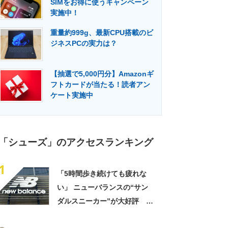
SIMをお得に使うキャンペーン
門メディア
建設×テクノロジーの最前線
実施中！
重量約999g、最新CPU搭載のビ
ジネスPCの実力は？
【抽選で5,000円分】Amazonギ
フトカードが当たる！読者アン
ケート実施中
「シューズ」のアクセスランキング
1
「5時間歩き続けても疲れな
い」 ニューバランスの“サン
ダルスニーカー”が大好評
「スニーカーより涼しく快