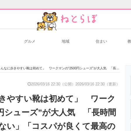
グルメ
地域
住まい
と未来を見通す
スマホと通信の最新トレンド
進化するPCとデ
なに歩きやすい靴は初めて」 ワークマンの“2500円シューズ”が大人気 「長時間歩いても疲れない」「コスパが良くて最高の靴です」
のいまが分かる
企業ITのトレンドを詳説
経営リーダーの
2026/03/16 22:30（公開）
2026/03/16 22:30（更新）
きやすい靴は初めて」 ワーク
T製品の総合サイト
IT製品の技術・比較・事例
製造業のIT導入
0円シューズ”が大人気 「長時間
ない」「コスパが良くて最高の