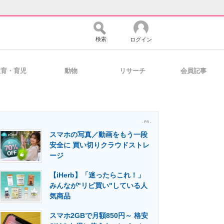
検索
ログイン
教育・育児
動物
リサーチ
会員記事
バイスの未来
好きが集まる 比べて選べる
- PR -
スマホの写真／動画をもう一段
コミュニティ
マーケ×ITの今がよく分かる
安全に 買い切りクラウドストレ
ージ
【iHerb】「迷ったらこれ！」
・活用を支援
みんなが"リピ買い"している人
気商品
スマホ2GBで月額850円～ 格安