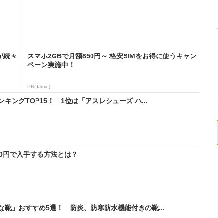
が続々
スマホ2GBで月額850円～ 格安SIMをお得に使うキャン
ペーン実施中！
PR(IIJmio)
ングTOP15！ 1位は「アスレシューズ ハ...
料0円で入手する方法とは？
靴」おすすめ5選！ 防炎、防寒防水機能付きの靴...