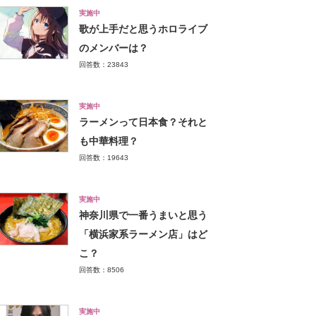
実施中
歌が上手だと思うホロライブ
のメンバーは？
回答数：23843
実施中
ラーメンって日本食？それと
も中華料理？
回答数：19643
実施中
神奈川県で一番うまいと思う
「横浜家系ラーメン店」はど
こ？
回答数：8506
実施中