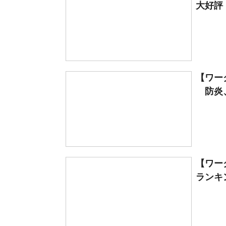
大好評
【ワー
防炎、
【ワー
ランキン