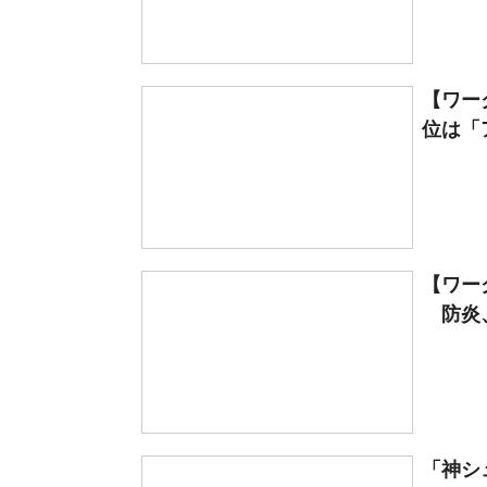
【ワー
位は「ア
【ワー
防炎、
「神シ