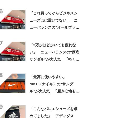
き心地が良い」「出しっぱな
6
しでも悪目立ちしません」の
「これ買ってからビジネスシ
声
ューズほぼ履いてない」 ニ
ューバランスの“オールブラッ
ク防水スニーカー”が好評
7
「雨でも蒸れずに快適」「服
「2万歩ほど歩いても疲れな
を選ばないので重宝」などの
い」 ニューバランスの“厚底
声
サンダル”が大人気 「軽くて
ふかふか」「どこまでも歩け
8
そう」「さすがニューバラン
「最高に使いやすい」
ス」
NIKE（ナイキ）の“サンダ
ル”が大人気 「履き心地もク
ッション性も◎」「サンダル
9
で走れるなんて感動」
「こんなバレエシューズを求
めてました」 アディダス