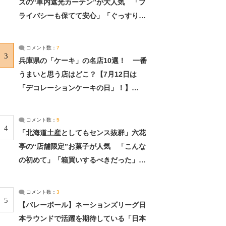
ズの“車内遮光カーテン”が大人気 「プ
ライバシーも保てて安心」「ぐっすり眠
れました」（2/2） | ライフ ねとらぼリ
サーチ：2ページ目
コメント数：
7
3
兵庫県の「ケーキ」の名店10選！ 一番
うまいと思う店はどこ？【7月12日は
「デコレーションケーキの日」！】
（2/4） | 兵庫県 ねとらぼリサーチ：2ペ
ージ目
コメント数：
5
4
「北海道土産としてもセンス抜群」六花
亭の“店舗限定”お菓子が人気 「こんな
の初めて」「箱買いするべきだった」
（1/2） | 北海道 ねとらぼリサーチ
コメント数：
3
5
【バレーボール】ネーションズリーグ日
本ラウンドで活躍を期待している「日本