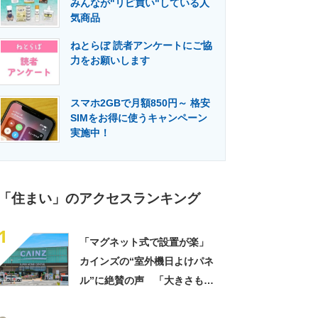
みんなが"リピ買い"している人
門メディア
建設×テクノロジーの最前線
気商品
ねとらぼ 読者アンケートにご協
力をお願いします
スマホ2GBで月額850円～ 格安
SIMをお得に使うキャンペーン
実施中！
「住まい」のアクセスランキング
1
「マグネット式で設置が楽」
カインズの“室外機日よけパネ
ル”に絶賛の声 「大きさもあ
って見た目もスッキリ」「割