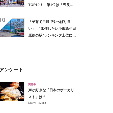
TOP10！ 第1位は「五反
野」【2023年最新調査結果】
10
「子育て目線でやっぱり良
い」 “永住したい小田急小田
原線の駅”ランキング上位に
「サピックス多すぎ」「お金
があったら住みたい街だな」
の声
アンケート
実施中
声が好きな「日本のボーカリ
スト」は？
回答数：49453