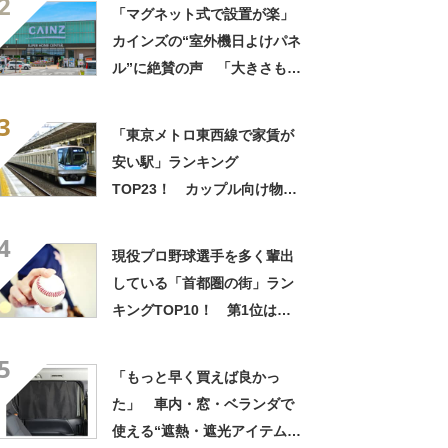
2
としっかりしている」
「マグネット式で設置が楽」
カインズの“室外機日よけパネ
ル”に絶賛の声 「大きさもあ
って見た目もスッキリ」「割
3
としっかりしている」
「東京メトロ東西線で家賃が
安い駅」ランキング
TOP23！ カップル向け物件
の1位は「原木中山」【2023
4
年7月版／LIFULL HOME'S】
現役プロ野球選手を多く輩出
している「首都圏の街」ラン
キングTOP10！ 第1位は
「横浜市金沢区」【2023年最
5
新調査結果】
「もっと早く買えば良かっ
た」 車内・窓・ベランダで
使える“遮熱・遮光アイテム”3