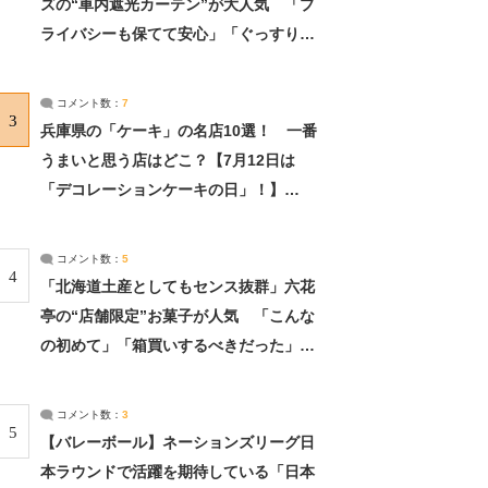
ズの“車内遮光カーテン”が大人気 「プ
ライバシーも保てて安心」「ぐっすり眠
れました」（2/2） | ライフ ねとらぼリ
サーチ：2ページ目
コメント数：
7
3
兵庫県の「ケーキ」の名店10選！ 一番
うまいと思う店はどこ？【7月12日は
「デコレーションケーキの日」！】
（2/4） | 兵庫県 ねとらぼリサーチ：2ペ
ージ目
コメント数：
5
4
「北海道土産としてもセンス抜群」六花
亭の“店舗限定”お菓子が人気 「こんな
の初めて」「箱買いするべきだった」
（1/2） | 北海道 ねとらぼリサーチ
コメント数：
3
5
【バレーボール】ネーションズリーグ日
本ラウンドで活躍を期待している「日本