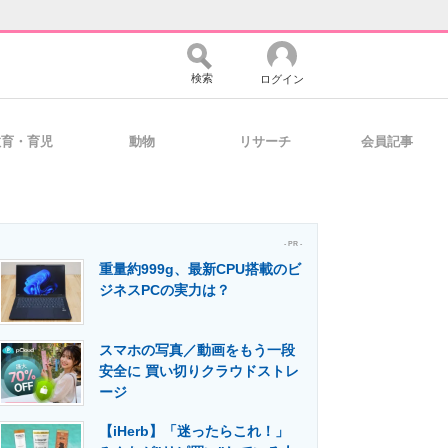
検索
ログイン
教育・育児
動物
リサーチ
会員記事
バイスの未来
好きが集まる 比べて選べる
- PR -
重量約999g、最新CPU搭載のビ
コミュニティ
マーケ×ITの今がよく分かる
ジネスPCの実力は？
スマホの写真／動画をもう一段
・活用を支援
安全に 買い切りクラウドストレ
ージ
【iHerb】「迷ったらこれ！」