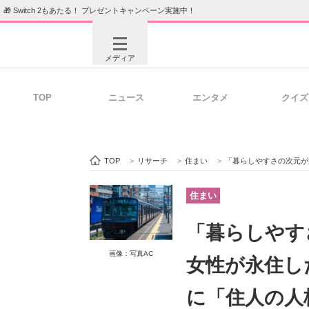
🎁 Switch 2もあたる！ プレゼントキャンペーン実施中！
メディア
TOP
ニュース
エンタメ
クイズ
注目記事を集めた総合ページ
ITの今
TOP
>
リサーチ
>
住まい
>
「暮らしやすさの次元が違う」 関東
ビジネスと働き方のヒント
AI活用
住まい
「暮らしやす
ITエンジニア向け専門サイト
企業向けI
画像：写真AC
女性が永住し
に「住人の人