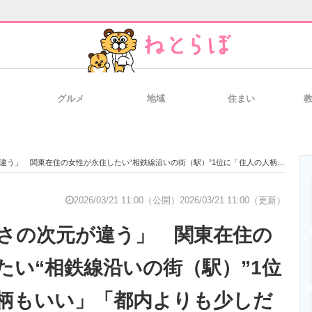
グルメ
地域
住まい
と未来を見通す
スマホと通信の最新トレンド
進化するPCとデ
在住の女性が永住したい“相鉄線沿いの街（駅）”1位に「住人の人柄もいい」「都内よりも少しだけのんびりした空気」の声
のいまが分かる
企業ITのトレンドを詳説
経営リーダーの
2026/03/21 11:00（公開）
2026/03/21 11:00（更新）
さの次元が違う」 関東在住の
T製品の総合サイト
IT製品の技術・比較・事例
製造業のIT導入
たい“相鉄線沿いの街（駅）”1位
柄もいい」「都内よりも少しだ