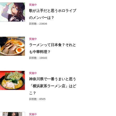
実施中
歌が上手だと思うホロライブ
のメンバーは？
回答数：23836
実施中
ラーメンって日本食？それと
も中華料理？
回答数：19640
実施中
神奈川県で一番うまいと思う
「横浜家系ラーメン店」はど
こ？
回答数：8505
実施中