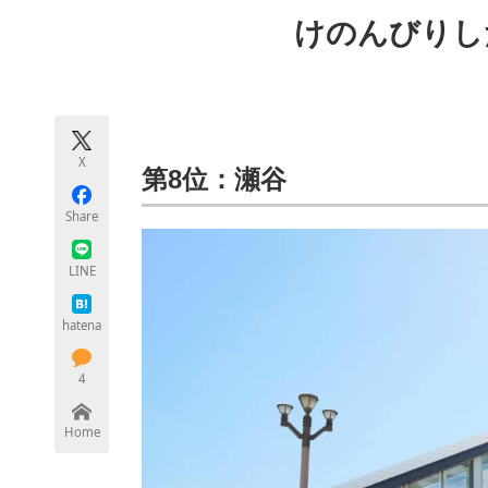
モノづくり技術者専門サイト
エレクトロ
けのんびりし
ちょっと気になるネットの話題
X
第8位：瀬谷
Share
LINE
hatena
4
Home