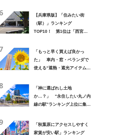
選 「真夏の部屋の温度が下
6
がりました」
【兵庫県版】「住みたい街
（駅）」ランキング
TOP10！ 第1位は「西宮北
口（阪急神戸線）」【2026年
7
最新調査結果】
「もっと早く買えば良かっ
た」 車内・窓・ベランダで
使える“遮熱・遮光アイテム”3
選 「真夏の部屋の温度が下
8
がりました」
「神に選ばれし土地
か…？」 “永住したい丸ノ内
線の駅”ランキング上位に集ま
った声「都心の割に夜は静
9
か」「ライブやイベントは徒
「秋葉原にアクセスしやすく
歩でも行ける！」
家賃が安い駅」ランキング